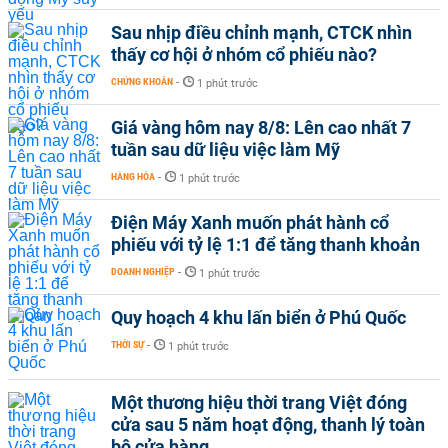
Sau nhịp điều chỉnh mạnh, CTCK nhìn
thấy cơ hội ở nhóm cổ phiếu nào?
CHỨNG KHOÁN
-
1 phút trước
Giá vàng hôm nay 8/8: Lên cao nhất 7
tuần sau dữ liệu việc làm Mỹ
HÀNG HÓA
-
1 phút trước
Điện Máy Xanh muốn phát hành cổ
phiếu với tỷ lệ 1:1 để tăng thanh khoản
DOANH NGHIỆP
-
1 phút trước
Quy hoạch 4 khu lấn biển ở Phú Quốc
THỜI SỰ
-
1 phút trước
Một thương hiệu thời trang Việt đóng
cửa sau 5 năm hoạt động, thanh lý toàn
bộ cửa hàng