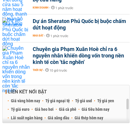
KINH DOANH
-
1 phút trước
Dự án Sheraton Phú Quốc bị buộc chấm
dứt hoạt động
NHÀ ĐẤT
-
1 phút trước
Chuyên gia Phạm Xuân Hoè chỉ ra 6
nguyên nhân khiến dòng vốn trong nền
kinh tế còn 'tắc nghẽn'
THỜI SỰ
-
10 giờ trước
LIÊN KẾT NỔI BẬT
Giá vàng hôm nay
Tỷ giá ngoại tệ
Tỷ giá usd
Tỷ giá yen
Tỷ giá euro
Giá heo hơi
Giá cà phê
Giá tiêu hôm nay
Lãi suất ngân hàng
Giá xăng dầu
Giá thép hôm nay
Giá sầu riêng
Giá thịt heo
Giá gạo
Giá cao su