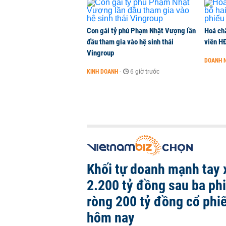
Con gái tỷ phú Phạm Nhật Vượng lần
Hoá ch
đầu tham gia vào hệ sinh thái
viên H
Vingroup
DOANH 
KINH DOANH
-
6 giờ trước
Khối tự doanh mạnh tay 
2.200 tỷ đồng sau ba ph
ròng 200 tỷ đồng cổ phi
hôm nay