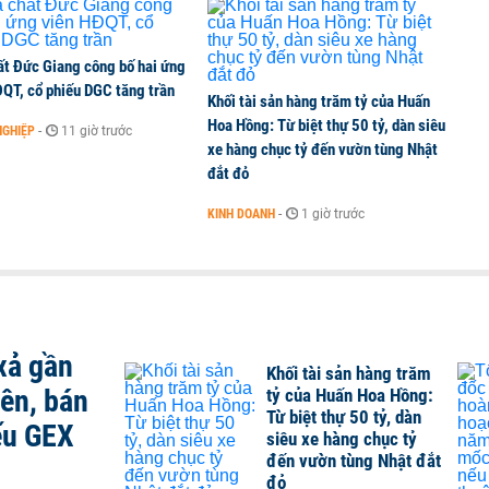
ất Đức Giang công bố hai ứng
ĐQT, cổ phiếu DGC tăng trần
Khối tài sản hàng trăm tỷ của Huấn
Hoa Hồng: Từ biệt thự 50 tỷ, dàn siêu
NGHIỆP
-
11 giờ trước
xe hàng chục tỷ đến vườn tùng Nhật
đắt đỏ
KINH DOANH
-
1 giờ trước
xả gần
Khối tài sản hàng trăm
iên, bán
tỷ của Huấn Hoa Hồng:
Từ biệt thự 50 tỷ, dàn
ếu GEX
siêu xe hàng chục tỷ
đến vườn tùng Nhật đắt
đỏ