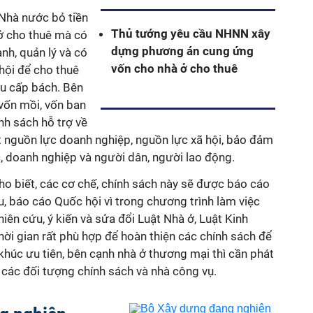
 Nhà nước bỏ tiền
Thủ tướng yêu cầu NHNN xây
 ở cho thuê mà có
dựng phương án cung ứng
nh, quản lý và có
vốn cho nhà ở cho thuê
 hội để cho thuê
ầu cấp bách. Bên
vốn mồi, vốn ban
nh sách hỗ trợ về
hút nguồn lực doanh nghiệp, nguồn lực xã hội, bảo đảm
c, doanh nghiệp và người dân, người lao động.
o biết, các cơ chế, chính sách này sẽ được báo cáo
, báo cáo Quốc hội vì trong chương trình làm việc
iên cứu, ý kiến và sửa đổi Luật Nhà ở, Luật Kinh
hời gian rất phù hợp để hoàn thiện các chính sách để
khúc ưu tiên, bên cạnh nhà ở thương mại thì cần phát
o các đối tượng chính sách và nhà công vụ.