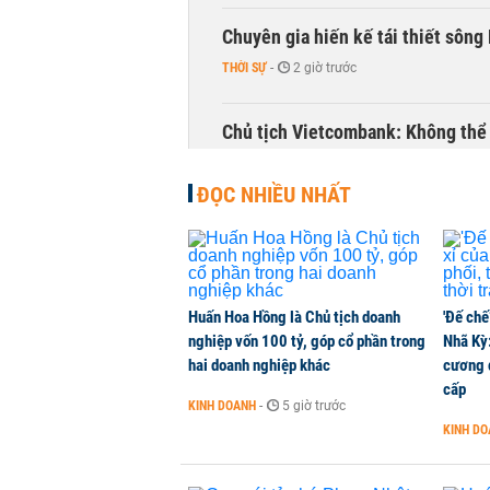
Chuyên gia hiến kế tái thiết sông
THỜI SỰ
-
2 giờ trước
Chủ tịch Vietcombank: Không thể q
TÀI CHÍNH
-
2 giờ trước
ĐỌC NHIỀU NHẤT
Huấn Hoa Hồng là Chủ tịch doanh
'Đế chế
nghiệp vốn 100 tỷ, góp cổ phần trong
Nhã Kỳ:
hai doanh nghiệp khác
cương đ
cấp
KINH DOANH
-
5 giờ trước
KINH D