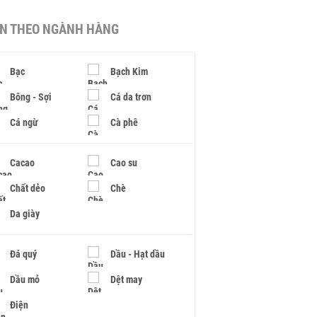
IN THEO NGÀNH HÀNG
Bạc
Bạch Kim
Bông - Sợi
Cá da trơn
Cá ngừ
Cà phê
Cacao
Cao su
Chất dẻo
Chè
Da giày
Đá quý
Dầu - Hạt dầu
Dầu mỏ
Dệt may
Điện