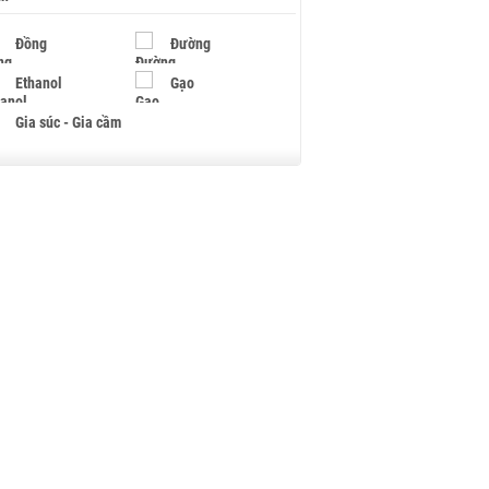
Đồng
Đường
Ethanol
Gạo
Gia súc - Gia cầm
Giấy
Gỗ
Hạt điều
Hồ tiêu - Hạt tiêu
Khí đốt
Kim loại khác
Mắc ca
Muối
Ngũ cốc
Nhựa - Hạt nhựa
Palladium
Phân bón