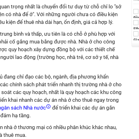
n trọng nhất là chuyển đổi tư duy từ chỗ chỉ lo "sở
n có nhà để ở". Với những người chưa có điều kiện
 kiện để thuê nhà dài hạn, ổn định, giá cả hợp lý.
rung bình và thấp, ưu tiên là có chỗ ở phù hợp với
 phải cố gắng mua bằng được nhà. Nhà ở cho công
được quy hoạch xây dựng đồng bộ với các thiết chế
người lao động (trường học, nhà trẻ, cơ sở y tế, nhà
hủ đang chỉ đạo các bộ, ngành, địa phương khẩn
ác chính sách phát triển nhanh thị trường nhà ở cho
 soát các quy hoạch, nhất là quy hoạch các khu công
triển khai nhanh các dự án nhà ở cho thuê ngay trong
gân sách Nhà nước
để triển khai các dự án gắn
o đảm hạ tầng.
iển nhà ở thương mại có nhiều phân khúc khác nhau,
à thuê mua.