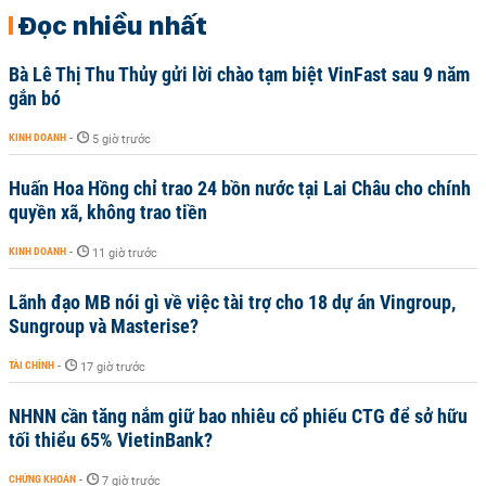
Đọc nhiều nhất
Bà Lê Thị Thu Thủy gửi lời chào tạm biệt VinFast sau 9 năm
gắn bó
KINH DOANH
-
5 giờ trước
Huấn Hoa Hồng chỉ trao 24 bồn nước tại Lai Châu cho chính
quyền xã, không trao tiền
KINH DOANH
-
11 giờ trước
Lãnh đạo MB nói gì về việc tài trợ cho 18 dự án Vingroup,
Sungroup và Masterise?
TÀI CHÍNH
-
17 giờ trước
NHNN cần tăng nắm giữ bao nhiêu cổ phiếu CTG để sở hữu
tối thiểu 65% VietinBank?
CHỨNG KHOÁN
-
7 giờ trước