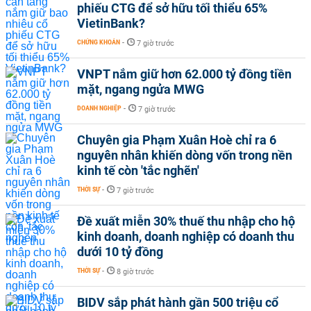
phiếu CTG để sở hữu tối thiểu 65%
VietinBank?
CHỨNG KHOÁN
-
7 giờ trước
VNPT nắm giữ hơn 62.000 tỷ đồng tiền
mặt, ngang ngửa MWG
DOANH NGHIỆP
-
7 giờ trước
Chuyên gia Phạm Xuân Hoè chỉ ra 6
nguyên nhân khiến dòng vốn trong nền
kinh tế còn 'tắc nghẽn'
THỜI SỰ
-
7 giờ trước
Đề xuất miễn 30% thuế thu nhập cho hộ
kinh doanh, doanh nghiệp có doanh thu
dưới 10 tỷ đồng
THỜI SỰ
-
8 giờ trước
BIDV sắp phát hành gần 500 triệu cổ