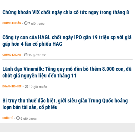
Chứng khoán VIX chốt ngày chia cổ tức ngay trong tháng 8
CHỨNG KHOÁN
-
7 giờ trước
Công ty con của HAGL chốt ngày IPO gần 19 triệu cp với giá
gấp hơn 4 lần cổ phiếu HAG
CHỨNG KHOÁN
-
15 giờ trước
Lãnh đạo Vinamilk: Tăng quy mô đàn bò thêm 8.000 con, đã
chốt giá nguyên liệu đến tháng 11
DOANH NGHIỆP
-
12 giờ trước
Bị truy thu thuế đặc biệt, giới siêu giàu Trung Quốc hoảng
loạn bán tài sản, cổ phiếu
QUỐC TẾ
-
6 giờ trước