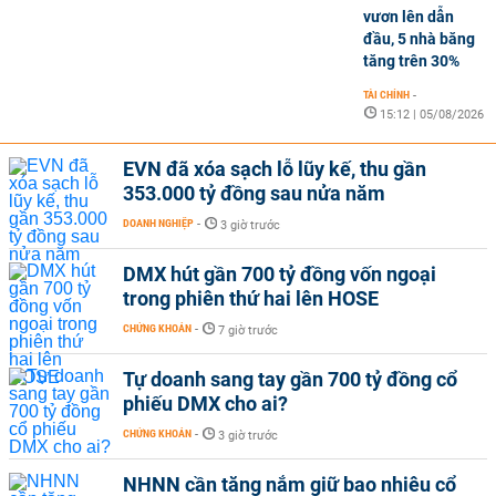
vươn lên dẫn
đầu, 5 nhà băng
tăng trên 30%
TÀI CHÍNH
-
15:12 | 05/08/2026
EVN đã xóa sạch lỗ lũy kế, thu gần
353.000 tỷ đồng sau nửa năm
DOANH NGHIỆP
-
3 giờ trước
DMX hút gần 700 tỷ đồng vốn ngoại
trong phiên thứ hai lên HOSE
CHỨNG KHOÁN
-
7 giờ trước
Tự doanh sang tay gần 700 tỷ đồng cổ
phiếu DMX cho ai?
CHỨNG KHOÁN
-
3 giờ trước
NHNN cần tăng nắm giữ bao nhiêu cổ