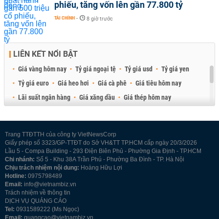
phiếu, tăng vốn lên gần 77.800 tỷ
TÀI CHÍNH
-
8 giờ trước
LIÊN KẾT NỔI BẬT
Giá vàng hôm nay
Tỷ giá ngoại tệ
Tỷ giá usd
Tỷ giá yen
Tỷ giá euro
Giá heo hơi
Giá cà phê
Giá tiêu hôm nay
Lãi suất ngân hàng
Giá xăng dầu
Giá thép hôm nay
Giá sầu riêng
Giá thịt heo
Giá gạo
Giá cao su
Best Retail Brokers
Diễn đàn đầu tư Việt Nam 2026
Trang TTĐTTH của công ty VietNewsCorp
Giấy phép số 3323/GP-TTĐT do Sở VH&TT TP.HCM cấp ngày 20/3/2026
Lầu 5 - Compa Building - 293 Điện Biên Phủ - Phường Gia Định - TP.HCM
Chi nhánh:
Số 5 - Khu 38A Trần Phú - Phường Ba Đình - TP. Hà Nội
Chịu trách nhiệm nội dung:
Hoàng Hữu Lợi
Hotline:
0975798489
Email:
info@vietnambiz.vn
Trách nhiệm về thông tin
DỊCH VỤ QUẢNG CÁO
Tel:
0931589222 (Ms Ngọc)
Email:
quangcao@vietnambiz.vn