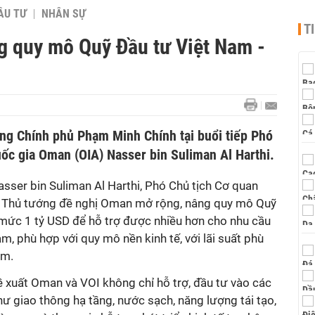
ẦU TƯ
NHÂN SỰ
T
g quy mô Quỹ Đầu tư Việt Nam -
ớng Chính phủ Phạm Minh Chính tại buổi tiếp Phó
ốc gia Oman (OIA) Nasser bin Suliman Al Harthi.
Nasser bin Suliman Al Harthi, Phó Chủ tịch Cơ quan
, Thủ tướng đề nghị Oman mở rộng, nâng quy mô Quỹ
mức 1 tỷ USD để hỗ trợ được nhiều hơn cho nhu cầu
am, phù hợp với quy mô nền kinh tế, với lãi suất phù
am.
 xuất Oman và VOI không chỉ hỗ trợ, đầu tư vào các
như giao thông hạ tầng, nước sạch, năng lượng tái tạo,