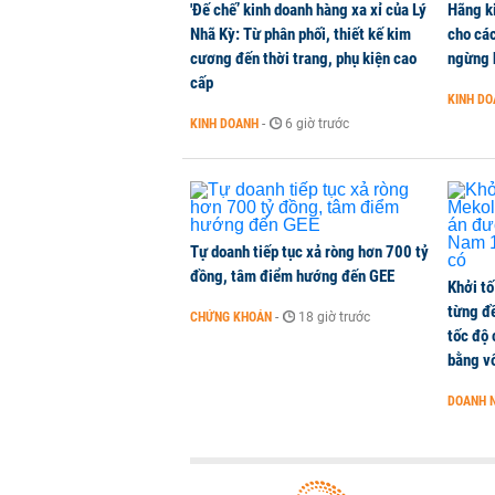
'Đế chế’ kinh doanh hàng xa xỉ của Lý
Hãng k
KINH DOANH
-
1 phút trước
Nhã Kỳ: Từ phân phối, thiết kế kim
cho các
cương đến thời trang, phụ kiện cao
ngừng 
cấp
Hơn 227.000 tài khoản gia nhập t
KINH D
CHỨNG KHOÁN
-
1 phút trước
KINH DOANH
-
6 giờ trước
Cuộc đua 'xuống phố' của ngân hà
KINH DOANH
-
1 phút trước
Tự doanh tiếp tục xả ròng hơn 700 tỷ
đồng, tâm điểm hướng đến GEE
Khởi tố
từng đ
CHỨNG KHOÁN
-
18 giờ trước
tốc độ
bằng vố
DOANH 