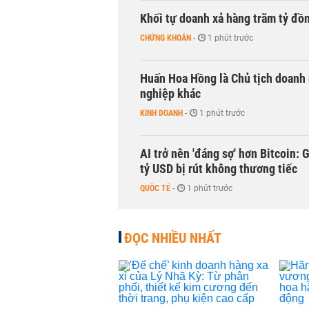
Khối tự doanh xả hàng trăm tỷ đồ
CHỨNG KHOÁN
-
1 phút trước
Huấn Hoa Hồng là Chủ tịch doanh 
nghiệp khác
KINH DOANH
-
1 phút trước
AI trở nên 'đáng sợ' hơn Bitcoin: 
tỷ USD bị rút không thương tiếc
QUỐC TẾ
-
1 phút trước
Doanh nghiệp duy nhất sản xuất v
ĐỌC NHIỀU NHẤT
đồng nào từ ngân hàng
KINH DOANH
-
1 phút trước
Con gái tỷ phú Phạm Nhật Vượng l