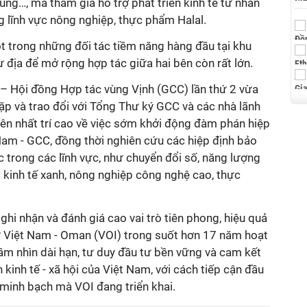
 dùng…, mà tham gia hỗ trợ phát triển kinh tế tư nhân
g lĩnh vực nông nghiệp, thực phẩm Halal.
 trong những đối tác tiềm năng hàng đầu tại khu
 địa để mở rộng hợp tác giữa hai bên còn rất lớn.
– Hội đồng Hợp tác vùng Vịnh (GCC) lần thứ 2 vừa
ặp và trao đổi với Tổng Thư ký GCC và các nhà lãnh
bên nhất trí cao về việc sớm khởi động đàm phán hiệp
Nam - GCC, đồng thời nghiên cứu các hiệp định bảo
c trong các lĩnh vực, như chuyển đổi số, năng lượng
và kinh tế xanh, nông nghiệp công nghệ cao, thực
i nhận và đánh giá cao vai trò tiên phong, hiệu quả
ư Việt Nam - Oman (VOI) trong suốt hơn 17 năm hoạt
tầm nhìn dài hạn, tư duy đầu tư bền vững và cam kết
kinh tế - xã hội của Việt Nam, với cách tiếp cận đầu
 minh bạch mà VOI đang triển khai.