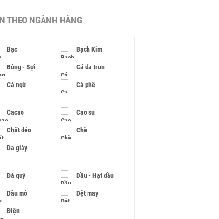
IN THEO NGÀNH HÀNG
Bạc
Bạch Kim
Bông - Sợi
Cá da trơn
Cá ngừ
Cà phê
Cacao
Cao su
Chất dẻo
Chè
Da giày
Đá quý
Dầu - Hạt dầu
Dầu mỏ
Dệt may
Điện