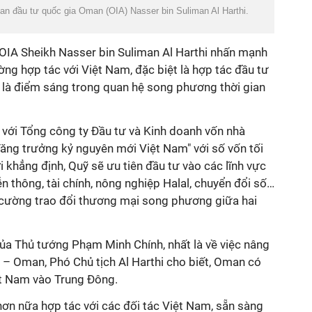
an đầu tư quốc gia Oman (OIA) Nasser bin Suliman Al Harthi.
 OIA Sheikh Nasser bin Suliman Al Harthi nhấn mạnh
ng hợp tác với Việt Nam, đặc biệt là hợp tác đầu tư
và là điểm sáng trong quan hệ song phương thời gian
 với Tổng công ty Đầu tư và Kinh doanh vốn nhà
ăng trưởng kỷ nguyên mới Việt Nam" với số vốn tối
i khẳng định, Quỹ sẽ ưu tiên đầu tư vào các lĩnh vực
n thông, tài chính, nông nghiệp Halal, chuyển đổi số…
 cường trao đổi thương mại song phương giữa hai
 của Thủ tướng Phạm Minh Chính, nhất là về việc nâng
– Oman, Phó Chủ tịch Al Harthi cho biết, Oman có
ệt Nam vào Trung Đông.
ơn nữa hợp tác với các đối tác Việt Nam, sẵn sàng