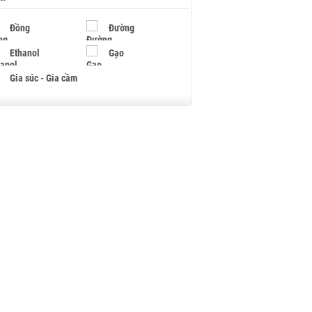
Đồng
Đường
Ethanol
Gạo
Gia súc - Gia cầm
Giấy
Gỗ
Hạt điều
Hồ tiêu - Hạt tiêu
Khí đốt
Kim loại khác
Mắc ca
Muối
Ngũ cốc
Nhựa - Hạt nhựa
Palladium
Phân bón