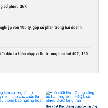
ng cổ phiếu GEX
nghiệp vốn 100 tỷ, góp cổ phần trong hai doanh
Giới đầu tư tháo chạy vì thị trường bốc hơi 40%, 150
àng mã trên sàn báo lãi tăng 64%, không vay một
ần đầu tham gia vào hệ sinh thái Vingroup
Hoá chất Đức Giang công bố hai ứng