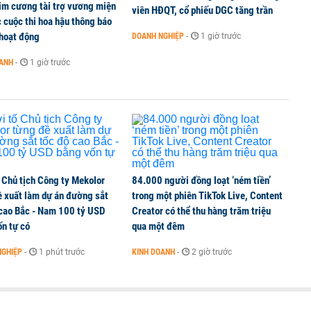
im cương tài trợ vương miện
viên HĐQT, cổ phiếu DGC tăng trần
 cuộc thi hoa hậu thông báo
hoạt động
DOANH NGHIỆP
-
1 giờ trước
hị trường chứng khoán trong tháng 7 biến động
OANH
-
1 giờ trước
ng thuần số
 Chủ tịch Công ty Mekolor
84.000 người đồng loạt ‘ném tiền’
ề xuất làm dự án đường sắt
trong một phiên TikTok Live, Content
 cao Bắc - Nam 100 tỷ USD
Creator có thể thu hàng trăm triệu
n tự có
qua một đêm
NGHIỆP
-
1 phút trước
KINH DOANH
-
2 giờ trước