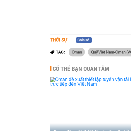
THỜI SỰ
Chia sẻ
Oman
Quỹ Việt Nam-Oman (V
TAG:
CÓ THỂ BẠN QUAN TÂM