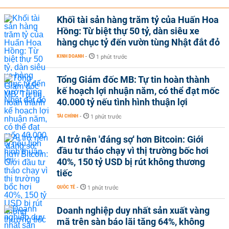
Khối tài sản hàng trăm tỷ của Huấn Hoa
Hồng: Từ biệt thự 50 tỷ, dàn siêu xe
hàng chục tỷ đến vườn tùng Nhật đắt đỏ
KINH DOANH
-
1 phút trước
Tổng Giám đốc MB: Tự tin hoàn thành
kế hoạch lợi nhuận năm, có thể đạt mốc
40.000 tỷ nếu tình hình thuận lợi
TÀI CHÍNH
-
1 phút trước
AI trở nên 'đáng sợ' hơn Bitcoin: Giới
đầu tư tháo chạy vì thị trường bốc hơi
40%, 150 tỷ USD bị rút không thương
tiếc
QUỐC TẾ
-
1 phút trước
Doanh nghiệp duy nhất sản xuất vàng
mã trên sàn báo lãi tăng 64%, không