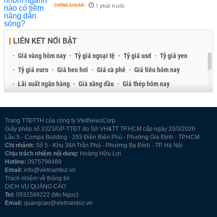
CHỨNG KHOÁN
-
1 phút trước
LIÊN KẾT NỔI BẬT
Giá vàng hôm nay
Tỷ giá ngoại tệ
Tỷ giá usd
Tỷ giá yen
Tỷ giá euro
Giá heo hơi
Giá cà phê
Giá tiêu hôm nay
Lãi suất ngân hàng
Giá xăng dầu
Giá thép hôm nay
Giá sầu riêng
Giá thịt heo
Giá gạo
Giá cao su
Best Retail Brokers
Diễn đàn đầu tư Việt Nam 2026
Trang TTĐTTH của công ty VietNewsCorp
Giấy phép số 3323/GP-TTĐT do Sở VH&TT TP.HCM cấp ngày 20/3/2026
Lầu 5 - Compa Building - 293 Điện Biên Phủ - Phường Gia Định - TP.HCM
Chi nhánh:
Số 5 - Khu 38A Trần Phú - Phường Ba Đình - TP. Hà Nội
Chịu trách nhiệm nội dung:
Hoàng Hữu Lợi
Hotline:
0975798489
Email:
info@vietnambiz.vn
Trách nhiệm về thông tin
DỊCH VỤ QUẢNG CÁO
Tel:
0931589222 (Ms Ngọc)
Email:
quangcao@vietnambiz.vn