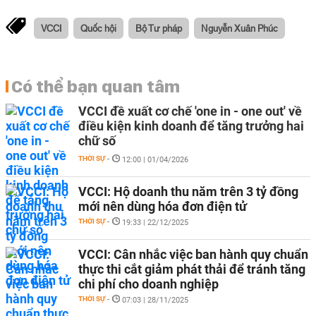
VCCI
Quốc hội
Bộ Tư pháp
Nguyễn Xuân Phúc
Có thể bạn quan tâm
VCCI đề xuất cơ chế 'one in - one out' về
điều kiện kinh doanh để tăng trưởng hai
chữ số
THỜI SỰ
-
12:00 | 01/04/2026
VCCI: Hộ doanh thu năm trên 3 tỷ đồng
mới nên dùng hóa đơn điện tử
THỜI SỰ
-
19:33 | 22/12/2025
VCCI: Cân nhắc việc ban hành quy chuẩn
thực thi cắt giảm phát thải để tránh tăng
chi phí cho doanh nghiệp
THỜI SỰ
-
07:03 | 28/11/2025