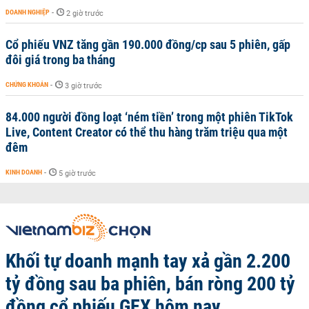
DOANH NGHIỆP
-
2 giờ trước
Cổ phiếu VNZ tăng gần 190.000 đồng/cp sau 5 phiên, gấp
đôi giá trong ba tháng
CHỨNG KHOÁN
-
3 giờ trước
84.000 người đồng loạt ‘ném tiền’ trong một phiên TikTok
Live, Content Creator có thể thu hàng trăm triệu qua một
đêm
KINH DOANH
-
5 giờ trước
Khối tự doanh mạnh tay xả gần 2.200
tỷ đồng sau ba phiên, bán ròng 200 tỷ
đồng cổ phiếu GEX hôm nay