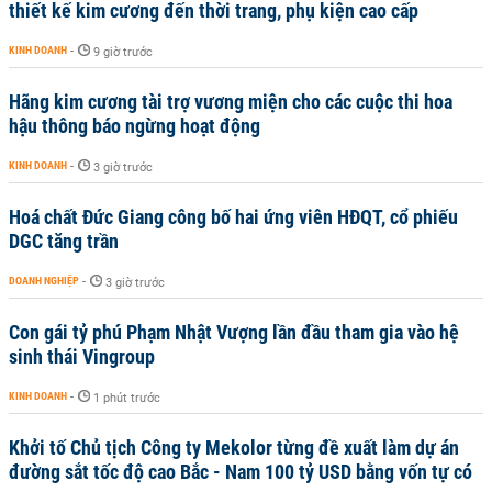
thiết kế kim cương đến thời trang, phụ kiện cao cấp
KINH DOANH
-
9 giờ trước
Hãng kim cương tài trợ vương miện cho các cuộc thi hoa
hậu thông báo ngừng hoạt động
KINH DOANH
-
3 giờ trước
Hoá chất Đức Giang công bố hai ứng viên HĐQT, cổ phiếu
DGC tăng trần
DOANH NGHIỆP
-
3 giờ trước
Con gái tỷ phú Phạm Nhật Vượng lần đầu tham gia vào hệ
sinh thái Vingroup
KINH DOANH
-
1 phút trước
Khởi tố Chủ tịch Công ty Mekolor từng đề xuất làm dự án
đường sắt tốc độ cao Bắc - Nam 100 tỷ USD bằng vốn tự có