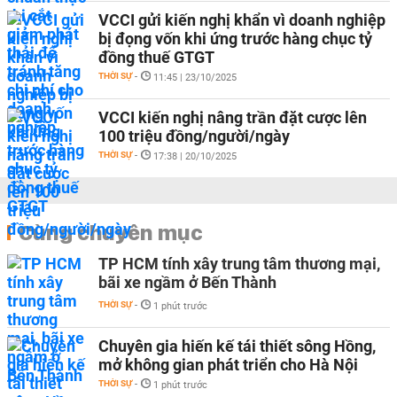
VCCI gửi kiến nghị khẩn vì doanh nghiệp
bị đọng vốn khi ứng trước hàng chục tỷ
đồng thuế GTGT
THỜI SỰ
-
11:45 | 23/10/2025
VCCI kiến nghị nâng trần đặt cược lên
100 triệu đồng/người/ngày
THỜI SỰ
-
17:38 | 20/10/2025
Cùng chuyên mục
TP HCM tính xây trung tâm thương mại,
bãi xe ngầm ở Bến Thành
THỜI SỰ
-
1 phút trước
Chuyên gia hiến kế tái thiết sông Hồng,
mở không gian phát triển cho Hà Nội
THỜI SỰ
-
1 phút trước