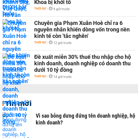
Khoa bị khởi tố
THỜI SỰ
-
9 giờ trước
Chuyên gia Phạm Xuân Hoè chỉ ra 6
nguyên nhân khiến dòng vốn trong nền
kinh tế còn 'tắc nghẽn'
THỜI SỰ
-
12 giờ trước
Đề xuất miễn 30% thuế thu nhập cho hộ
kinh doanh, doanh nghiệp có doanh thu
dưới 10 tỷ đồng
THỜI SỰ
-
14 giờ trước
Tin mới
Vì sao bỗng dưng đứng tên doanh nghiệp, hộ
kinh doanh?