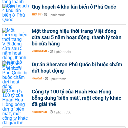
Quy hoạch 4 khu lấn biển ở Phú Quốc
THỜI SỰ
-
1 phút trước
Một thương hiệu thời trang Việt đóng
cửa sau 5 năm hoạt động, thanh lý toàn
bộ cửa hàng
KINH DOANH
-
1 phút trước
Dự án Sheraton Phú Quốc bị buộc chấm
dứt hoạt động
NHÀ ĐẤT
-
1 phút trước
Công ty 100 tỷ của Huấn Hoa Hồng
bỗng dưng ‘biến mất’, một công ty khác
đã giải thể
KINH DOANH
-
1 phút trước