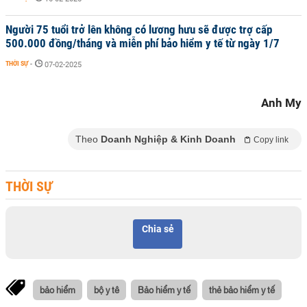
Người 75 tuổi trở lên không có lương hưu sẽ được trợ cấp
500.000 đồng/tháng và miễn phí bảo hiểm y tế từ ngày 1/7
THỜI SỰ
-
07-02-2025
Anh My
Theo
Doanh Nghiệp & Kinh Doanh
Copy link
THỜI SỰ
Chia sẻ
bảo hiểm
bộ y tê
Bảo hiểm y tế
thẻ bảo hiểm y tế