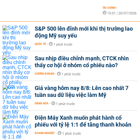
TÀI CHÍNH
-
15:01 | 20/07/2026
S&P 500 lên đỉnh mới khi thị trường lao
động Mỹ suy yếu
QUỐC TẾ
-
1 phút trước
Sau nhịp điều chỉnh mạnh, CTCK nhìn
thấy cơ hội ở nhóm cổ phiếu nào?
CHỨNG KHOÁN
-
1 phút trước
Giá vàng hôm nay 8/8: Lên cao nhất 7
tuần sau dữ liệu việc làm Mỹ
HÀNG HÓA
-
1 phút trước
Điện Máy Xanh muốn phát hành cổ
phiếu với tỷ lệ 1:1 để tăng thanh khoản
DOANH NGHIỆP
-
1 phút trước