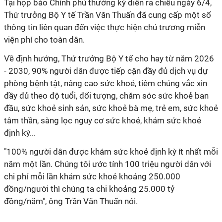
Tại họp báo Chính phủ thường kỳ diễn ra chiều ngày 6/4,
Thứ trưởng Bộ Y tế Trần Văn Thuấn đã cung cấp một số
thông tin liên quan đến việc thực hiện chủ trương miễn
viện phí cho toàn dân.
Về định hướng, Thứ trưởng Bộ Y tế cho hay từ năm 2026
- 2030, 90% người dân được tiếp cận đầy đủ dịch vụ dự
phòng bệnh tật, nâng cao sức khoẻ, tiêm chủng vắc xin
đầy đủ theo độ tuổi, đối tượng, chăm sóc sức khoẻ ban
đầu, sức khoẻ sinh sản, sức khoẻ bà mẹ, trẻ em, sức khoẻ
tâm thần, sàng lọc nguy cơ sức khoẻ, khám sức khoẻ
định kỳ...
"100% người dân được khám sức khoẻ định kỳ ít nhất mỗi
năm một lần. Chúng tôi ước tính 100 triệu người dân với
chi phí mỗi lần khám sức khoẻ khoảng 250.000
đồng/người thì chúng ta chi khoảng 25.000 tỷ
đồng/năm", ông Trần Văn Thuấn nói.