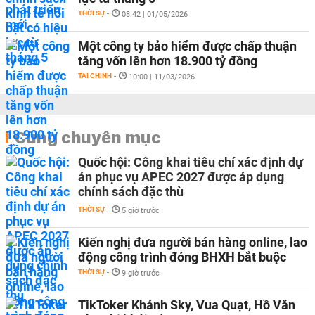
THỜI SỰ
-
08:42 | 01/05/2026
Một công ty bảo hiểm được chấp thuận
tăng vốn lên hơn 18.900 tỷ đồng
TÀI CHÍNH
-
10:00 | 11/03/2026
Cùng chuyên mục
Quốc hội: Công khai tiêu chí xác định dự
án phục vụ APEC 2027 được áp dụng
chính sách đặc thù
THỜI SỰ
-
5 giờ trước
Kiến nghị đưa người bán hàng online, lao
động công trình đóng BHXH bắt buộc
THỜI SỰ
-
9 giờ trước
TikToker Khánh Sky, Vua Quạt, Hồ Văn