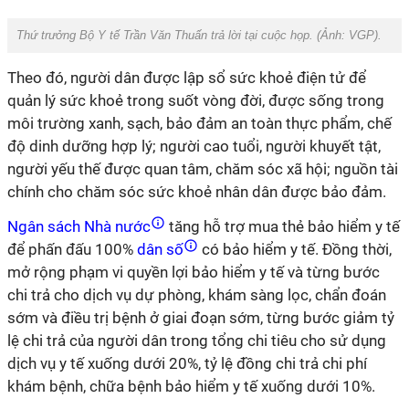
Thứ trưởng Bộ Y tế Trần Văn Thuấn trả lời tại cuộc họp. (Ảnh:
VGP
).
Theo đó, người dân được lập sổ sức khoẻ điện tử để
quản lý sức khoẻ trong suốt vòng đời, được sống trong
môi trường xanh, sạch, bảo đảm an toàn thực phẩm, chế
độ dinh dưỡng hợp lý; người cao tuổi, người khuyết tật,
người yếu thế được quan tâm, chăm sóc xã hội; nguồn tài
chính cho chăm sóc sức khoẻ nhân dân được bảo đảm.
Ngân sách Nhà nước
tăng hỗ trợ mua thẻ bảo hiểm y tế
để phấn đấu 100%
dân số
có bảo hiểm y tế. Đồng thời,
mở rộng phạm vi quyền lợi bảo hiểm y tế và từng bước
chi trả cho dịch vụ dự phòng, khám sàng lọc, chẩn đoán
sớm và điều trị bệnh ở giai đoạn sớm, từng bước giảm tỷ
lệ chi trả của người dân trong tổng chi tiêu cho sử dụng
dịch vụ y tế xuống dưới 20%, tỷ lệ đồng chi trả chi phí
khám bệnh, chữa bệnh bảo hiểm y tế xuống dưới 10%.