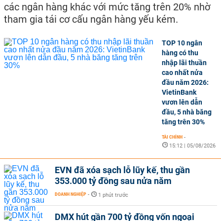
các ngân hàng khác với mức tăng trên 20% nhờ
tham gia tái cơ cấu ngân hàng yếu kém.
TOP 10 ngân
hàng có thu
nhập lãi thuần
cao nhất nửa
đầu năm 2026:
VietinBank
vươn lên dẫn
đầu, 5 nhà băng
tăng trên 30%
TÀI CHÍNH
-
15:12 | 05/08/2026
EVN đã xóa sạch lỗ lũy kế, thu gần
353.000 tỷ đồng sau nửa năm
DOANH NGHIỆP
-
1 phút trước
DMX hút gần 700 tỷ đồng vốn ngoại