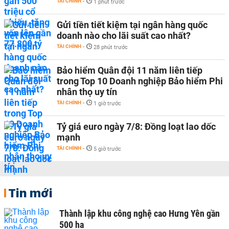
TÀI CHÍNH
-
1 phút trước
Gửi tiền tiết kiệm tại ngân hàng quốc
doanh nào cho lãi suất cao nhất?
TÀI CHÍNH
-
28 phút trước
Bảo hiểm Quân đội 11 năm liên tiếp
trong Top 10 Doanh nghiệp Bảo hiểm Phi
nhân thọ uy tín
TÀI CHÍNH
-
1 giờ trước
Tỷ giá euro ngày 7/8: Đồng loạt lao dốc
mạnh
TÀI CHÍNH
-
5 giờ trước
Tin mới
Thành lập khu công nghệ cao Hưng Yên gần
500 ha