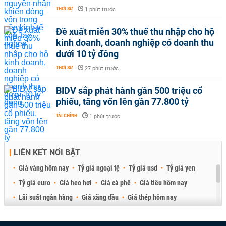
THỜI SỰ
-
1 phút trước
Đề xuất miễn 30% thuế thu nhập cho hộ
kinh doanh, doanh nghiệp có doanh thu
dưới 10 tỷ đồng
THỜI SỰ
-
27 phút trước
BIDV sắp phát hành gần 500 triệu cổ
phiếu, tăng vốn lên gần 77.800 tỷ
TÀI CHÍNH
-
1 phút trước
LIÊN KẾT NỔI BẬT
Giá vàng hôm nay
Tỷ giá ngoại tệ
Tỷ giá usd
Tỷ giá yen
Tỷ giá euro
Giá heo hơi
Giá cà phê
Giá tiêu hôm nay
Lãi suất ngân hàng
Giá xăng dầu
Giá thép hôm nay
Giá sầu riêng
Giá thịt heo
Giá gạo
Giá cao su