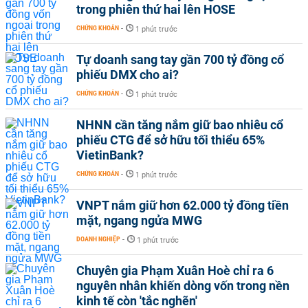
trong phiên thứ hai lên HOSE
CHỨNG KHOÁN
-
1 phút trước
Tự doanh sang tay gần 700 tỷ đồng cổ
phiếu DMX cho ai?
CHỨNG KHOÁN
-
1 phút trước
NHNN cần tăng nắm giữ bao nhiêu cổ
phiếu CTG để sở hữu tối thiểu 65%
VietinBank?
CHỨNG KHOÁN
-
1 phút trước
VNPT nắm giữ hơn 62.000 tỷ đồng tiền
mặt, ngang ngửa MWG
DOANH NGHIỆP
-
1 phút trước
Chuyên gia Phạm Xuân Hoè chỉ ra 6
nguyên nhân khiến dòng vốn trong nền
kinh tế còn 'tắc nghẽn'