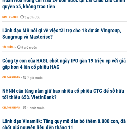
Huấn Hoa Hồng chỉ trao 24 bồn nước tại Lai Châu cho chính
quyền xã, không trao tiền
KINH DOANH
-
3 giờ trước
Lãnh đạo MB nói gì về việc tài trợ cho 18 dự án Vingroup,
Sungroup và Masterise?
TÀI CHÍNH
-
9 giờ trước
Công ty con của HAGL chốt ngày IPO gần 19 triệu cp với giá
gấp hơn 4 lần cổ phiếu HAG
CHỨNG KHOÁN
-
7 giờ trước
NHNN cần tăng nắm giữ bao nhiêu cổ phiếu CTG để sở hữu
tối thiểu 65% VietinBank?
CHỨNG KHOÁN
-
1 phút trước
Lãnh đạo Vinamilk: Tăng quy mô đàn bò thêm 8.000 con, đã
chốt giá nguyên liệu đến tháng 11