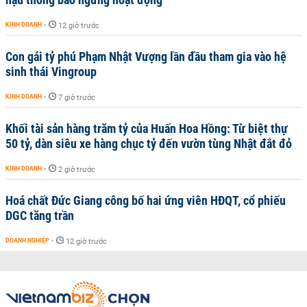
KINH DOANH
-
12 giờ trước
Con gái tỷ phú Phạm Nhật Vượng lần đầu tham gia vào hệ
sinh thái Vingroup
KINH DOANH
-
7 giờ trước
Khối tài sản hàng trăm tỷ của Huấn Hoa Hồng: Từ biệt thự
50 tỷ, dàn siêu xe hàng chục tỷ đến vườn tùng Nhật đắt đỏ
KINH DOANH
-
2 giờ trước
Hoá chất Đức Giang công bố hai ứng viên HĐQT, cổ phiếu
DGC tăng trần
DOANH NGHIỆP
-
12 giờ trước