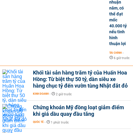
nhuận
năm, có
thể đạt
mốc
40.000 tỷ
nếu tình
hình
thuận lợi
TÀI CHÍNH
-
6 giờ trước
Khối tài sản hàng trăm tỷ của Huấn Hoa
Hồng: Từ biệt thự 50 tỷ, dàn siêu xe
hàng chục tỷ đến vườn tùng Nhật đắt đỏ
KINH DOANH
-
2 giờ trước
Chứng khoán Mỹ đồng loạt giảm điểm
khi giá dầu quay đầu tăng
QUỐC TẾ
-
1 phút trước