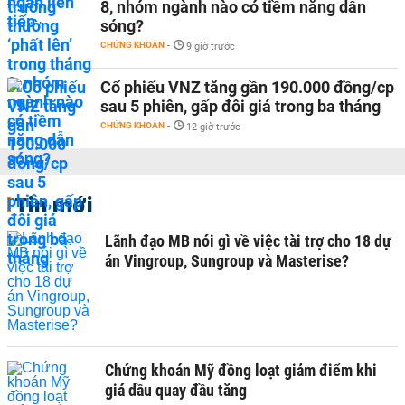
8, nhóm ngành nào có tiềm năng dẫn
sóng?
CHỨNG KHOÁN
-
9 giờ trước
Cổ phiếu VNZ tăng gần 190.000 đồng/cp
sau 5 phiên, gấp đôi giá trong ba tháng
CHỨNG KHOÁN
-
12 giờ trước
Tin mới
Lãnh đạo MB nói gì về việc tài trợ cho 18 dự
án Vingroup, Sungroup và Masterise?
Chứng khoán Mỹ đồng loạt giảm điểm khi
giá dầu quay đầu tăng