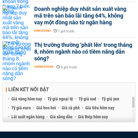
Doanh nghiệp duy nhất sản xuất vàng
mã trên sàn báo lãi tăng 64%, không
vay một đồng nào từ ngân hàng
KINH DOANH
-
7 giờ trước
Thị trường thường ‘phất lên’ trong tháng
8, nhóm ngành nào có tiềm năng dẫn
sóng?
CHỨNG KHOÁN
-
9 giờ trước
LIÊN KẾT NỔI BẬT
Giá vàng hôm nay
Tỷ giá ngoại tệ
Tỷ giá usd
Tỷ giá yen
Tỷ giá euro
Giá heo hơi
Giá cà phê
Giá tiêu hôm nay
Lãi suất ngân hàng
Giá xăng dầu
Giá thép hôm nay
Giá sầu riêng
Giá thịt heo
Giá gạo
Giá cao su
Best Retail Brokers
Diễn đàn đầu tư Việt Nam 2026