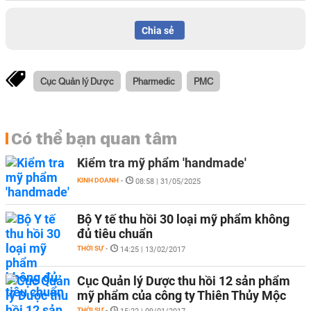
Chia sẻ
Cục Quản lý Dược
Pharmedic
PMC
Có thể bạn quan tâm
Kiểm tra mỹ phẩm 'handmade'
KINH DOANH
-
08:58 | 31/05/2025
Bộ Y tế thu hồi 30 loại mỹ phẩm không
đủ tiêu chuẩn
THỜI SỰ
-
14:25 | 13/02/2017
Cục Quản lý Dược thu hồi 12 sản phẩm
mỹ phẩm của công ty Thiên Thủy Mộc
THỜI SỰ
-