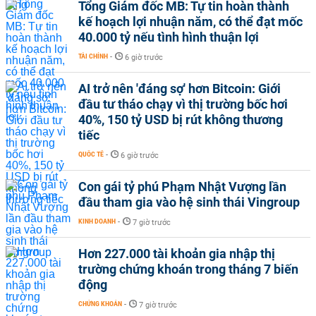
Tổng Giám đốc MB: Tự tin hoàn thành
kế hoạch lợi nhuận năm, có thể đạt mốc
40.000 tỷ nếu tình hình thuận lợi
TÀI CHÍNH
-
6 giờ trước
AI trở nên 'đáng sợ' hơn Bitcoin: Giới
đầu tư tháo chạy vì thị trường bốc hơi
40%, 150 tỷ USD bị rút không thương
tiếc
QUỐC TẾ
-
6 giờ trước
Con gái tỷ phú Phạm Nhật Vượng lần
đầu tham gia vào hệ sinh thái Vingroup
KINH DOANH
-
7 giờ trước
Hơn 227.000 tài khoản gia nhập thị
trường chứng khoán trong tháng 7 biến
động
CHỨNG KHOÁN
-
7 giờ trước