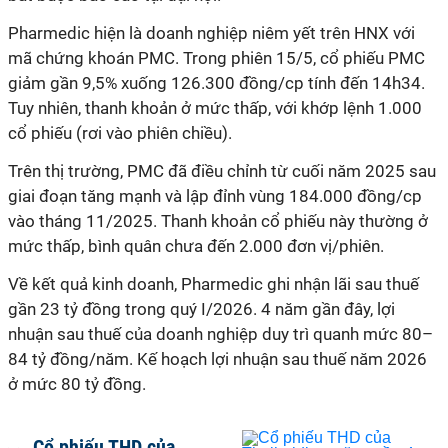
Pharmedic hiện là doanh nghiệp niêm yết trên HNX với
mã chứng khoán PMC. Trong phiên 15/5, cổ phiếu PMC
giảm gần 9,5% xuống 126.300 đồng/cp tính đến 1
4h34
.
Tuy nhiên, thanh khoản ở mức thấp, với khớp
lệnh 1.000
cổ phiếu
(rơi vào phiên chiều)
.
Trên thị trường, PMC đã điều chỉnh từ cuối năm 2025 sau
giai đoạn tăng mạnh và lập đỉnh vùng 18
4
.000 đồng/cp
vào tháng 1
1
/2025. Thanh khoản cổ phiếu này thường ở
mức thấp, bình quân chưa
đến
2.000 đơn vị/phiên.
Về kết quả kinh doanh, Pharmedic ghi nhận lãi sau
thuế
gần 23 tỷ đồng trong quý I/2026.
4
năm gần đây, lợi
nhuận sau
thuế
của doanh nghiệp duy trì quanh mức 80–
84 tỷ đồng/năm.
Kế hoạch lợi nhuận sau thuế năm 2026
ở mức 80 tỷ đồng.
Cổ phiếu THD của