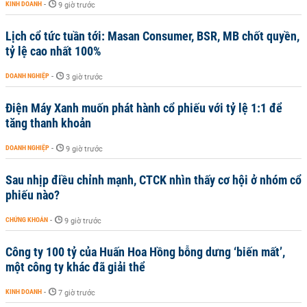
KINH DOANH
-
9 giờ trước
Lịch cổ tức tuần tới: Masan Consumer, BSR, MB chốt quyền,
tỷ lệ cao nhất 100%
DOANH NGHIỆP
-
3 giờ trước
Điện Máy Xanh muốn phát hành cổ phiếu với tỷ lệ 1:1 để
tăng thanh khoản
DOANH NGHIỆP
-
9 giờ trước
Sau nhịp điều chỉnh mạnh, CTCK nhìn thấy cơ hội ở nhóm cổ
phiếu nào?
CHỨNG KHOÁN
-
9 giờ trước
Công ty 100 tỷ của Huấn Hoa Hồng bỗng dưng ‘biến mất’,
một công ty khác đã giải thể
KINH DOANH
-
7 giờ trước