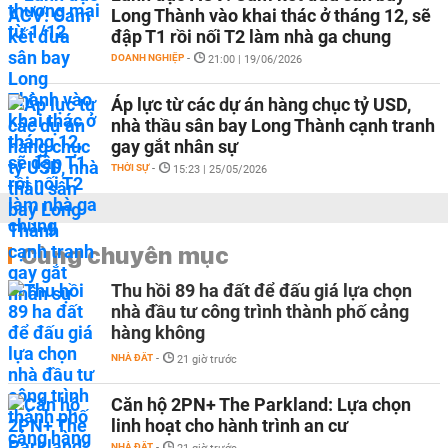
Long Thành vào khai thác ở tháng 12, sẽ
đập T1 rồi nối T2 làm nhà ga chung
DOANH NGHIỆP
-
21:00 | 19/06/2026
Áp lực từ các dự án hàng chục tỷ USD,
nhà thầu sân bay Long Thành cạnh tranh
gay gắt nhân sự
THỜI SỰ
-
15:23 | 25/05/2026
Cùng chuyên mục
Thu hồi 89 ha đất để đấu giá lựa chọn
nhà đầu tư công trình thành phố cảng
hàng không
NHÀ ĐẤT
-
21 giờ trước
Căn hộ 2PN+ The Parkland: Lựa chọn
linh hoạt cho hành trình an cư
NHÀ ĐẤT
-