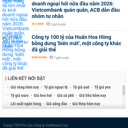
doanh ngoại hối nửa đầu năm 2026:
Vietcombank quán quân, ACB dẫn đầu
nhóm tư nhân
TÀI CHÍNH
-
3 giờ trước
Công ty 100 tỷ của Huấn Hoa Hồng
bỗng dưng ‘biến mất’, một công ty khác
đã giải thể
KINH DOANH
-
7 giờ trước
LIÊN KẾT NỔI BẬT
Giá vàng hôm nay
Tỷ giá ngoại tệ
Tỷ giá usd
Tỷ giá yen
Tỷ giá euro
Giá heo hơi
Giá cà phê
Giá tiêu hôm nay
Lãi suất ngân hàng
Giá xăng dầu
Giá thép hôm nay
Giá sầu riêng
Giá thịt heo
Giá gạo
Giá cao su
Best Retail Brokers
Diễn đàn đầu tư Việt Nam 2026
Trang TTĐTTH của công ty VietNewsCorp