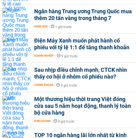
Ngân hàng Trung ương Trung Quốc mua
thêm 20 tấn vàng trong tháng 7
HÀNG HÓA
-
1 giờ trước
Điện Máy Xanh muốn phát hành cổ
phiếu với tỷ lệ 1:1 để tăng thanh khoản
DOANH NGHIỆP
-
9 giờ trước
Sau nhịp điều chỉnh mạnh, CTCK nhìn
thấy cơ hội ở nhóm cổ phiếu nào?
CHỨNG KHOÁN
-
9 giờ trước
Một thương hiệu thời trang Việt đóng
cửa sau 5 năm hoạt động, thanh lý toàn
bộ cửa hàng
KINH DOANH
-
9 giờ trước
TOP 10 ngân hàng lãi lớn nhất từ kinh