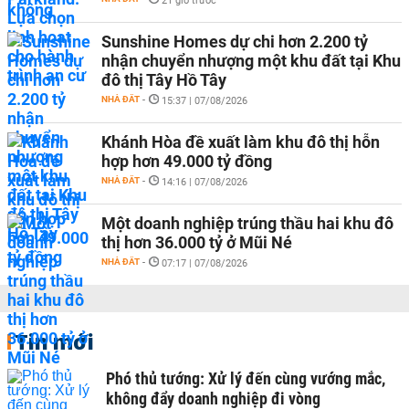
21 giờ trước
Sunshine Homes dự chi hơn 2.200 tỷ
nhận chuyển nhượng một khu đất tại Khu
đô thị Tây Hồ Tây
NHÀ ĐẤT
-
15:37 | 07/08/2026
Khánh Hòa đề xuất làm khu đô thị hỗn
hợp hơn 49.000 tỷ đồng
NHÀ ĐẤT
-
14:16 | 07/08/2026
Một doanh nghiệp trúng thầu hai khu đô
thị hơn 36.000 tỷ ở Mũi Né
NHÀ ĐẤT
-
07:17 | 07/08/2026
Tin mới
Phó thủ tướng: Xử lý đến cùng vướng mắc,
không đẩy doanh nghiệp đi vòng