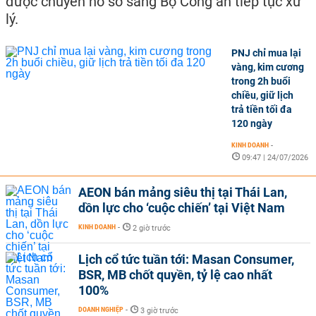
được chuyển hồ sơ sang Bộ Công an tiếp tục xử
lý.
PNJ chỉ mua lại
vàng, kim cương
trong 2h buổi
chiều, giữ lịch
trả tiền tối đa
120 ngày
KINH DOANH
-
09:47 | 24/07/2026
AEON bán mảng siêu thị tại Thái Lan,
dồn lực cho ‘cuộc chiến’ tại Việt Nam
KINH DOANH
-
2 giờ trước
Lịch cổ tức tuần tới: Masan Consumer,
BSR, MB chốt quyền, tỷ lệ cao nhất
100%
DOANH NGHIỆP
-
3 giờ trước