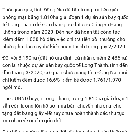
Thời gian qua, tỉnh Đồng Nai đã tập trung ưu tiên giải
phóng mặt bằng 1.810ha giai đoạn 1 dự án sân bay quốc
tế Long Thành để sớm bàn giao đất cho Cảng vụ Hàng
không trong năm 2020. Đến nay đã hoàn tất công tác
kiểm đếm 1.028 hộ dân, việc chi trả tiền bồi thường cho
những hộ dân này dự kiến hoàn thành trong quý 2/2020.
Đối với 3.190ha (đất hộ gia đình, cá nhân chiếm 2.436ha)
còn lại thuộc dự án sân bay quốc tế Long Thành, tính đến
đầu tháng 3/2020, cơ quan chức năng tỉnh Đồng Nai mới
chỉ kiểm đếm được 16,6%, kiểm kê được 1.761/1.970
ngôi mộ.
Theo UBND huyện Long Thành, trong 1.810ha giai đoạn 1
vẫn còn lượng lớn hồ sơ mua bán, chuyển nhượng, cho
tặng đất bằng giấy viết tay chưa hoàn thành các thủ tục
xác nhận về nguồn gốc đất.
Các hồ sơ chồng lấn ranh đất, đo bao chưa hoàn thiện và