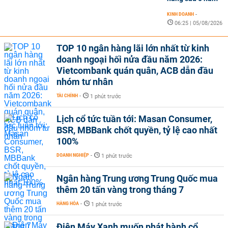
KINH DOANH
-
06:25 | 05/08/2026
TOP 10 ngân hàng lãi lớn nhất từ kinh
doanh ngoại hối nửa đầu năm 2026:
Vietcombank quán quân, ACB dẫn đầu
nhóm tư nhân
TÀI CHÍNH
-
1 phút trước
Lịch cổ tức tuần tới: Masan Consumer,
BSR, MBBank chốt quyền, tỷ lệ cao nhất
100%
DOANH NGHIỆP
-
1 phút trước
Ngân hàng Trung ương Trung Quốc mua
thêm 20 tấn vàng trong tháng 7
HÀNG HÓA
-
1 phút trước
Điện Máy Xanh muốn phát hành cổ