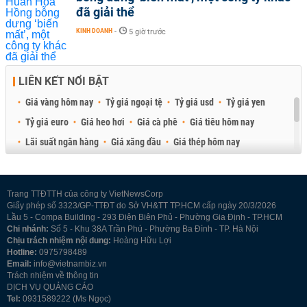
đã giải thể
KINH DOANH
-
5 giờ trước
LIÊN KẾT NỔI BẬT
Giá vàng hôm nay
Tỷ giá ngoại tệ
Tỷ giá usd
Tỷ giá yen
Tỷ giá euro
Giá heo hơi
Giá cà phê
Giá tiêu hôm nay
Lãi suất ngân hàng
Giá xăng dầu
Giá thép hôm nay
Giá sầu riêng
Giá thịt heo
Giá gạo
Giá cao su
Best Retail Brokers
Diễn đàn đầu tư Việt Nam 2026
Trang TTĐTTH của công ty VietNewsCorp
Giấy phép số 3323/GP-TTĐT do Sở VH&TT TP.HCM cấp ngày 20/3/2026
Lầu 5 - Compa Building - 293 Điện Biên Phủ - Phường Gia Định - TP.HCM
Chi nhánh:
Số 5 - Khu 38A Trần Phú - Phường Ba Đình - TP. Hà Nội
Chịu trách nhiệm nội dung:
Hoàng Hữu Lợi
Hotline:
0975798489
Email:
info@vietnambiz.vn
Trách nhiệm về thông tin
DỊCH VỤ QUẢNG CÁO
Tel:
0931589222 (Ms Ngọc)