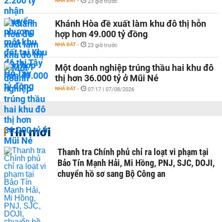
NHÀ ĐẤT
-
23 giờ trước
Khánh Hòa đề xuất làm khu đô thị hỗn
hợp hơn 49.000 tỷ đồng
NHÀ ĐẤT
-
23 giờ trước
Một doanh nghiệp trúng thầu hai khu đô
thị hơn 36.000 tỷ ở Mũi Né
NHÀ ĐẤT
-
07:17 | 07/08/2026
Tin mới
Thanh tra Chính phủ chỉ ra loạt vi phạm tại
Bảo Tín Mạnh Hải, Mi Hồng, PNJ, SJC, DOJI,
chuyển hồ sơ sang Bộ Công an