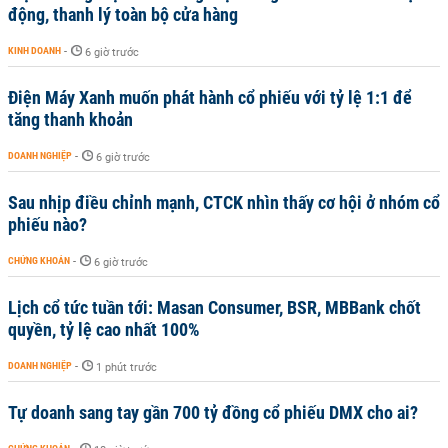
động, thanh lý toàn bộ cửa hàng
KINH DOANH
-
6 giờ trước
Điện Máy Xanh muốn phát hành cổ phiếu với tỷ lệ 1:1 để
tăng thanh khoản
DOANH NGHIỆP
-
6 giờ trước
Sau nhịp điều chỉnh mạnh, CTCK nhìn thấy cơ hội ở nhóm cổ
phiếu nào?
CHỨNG KHOÁN
-
6 giờ trước
Lịch cổ tức tuần tới: Masan Consumer, BSR, MBBank chốt
quyền, tỷ lệ cao nhất 100%
DOANH NGHIỆP
-
1 phút trước
Tự doanh sang tay gần 700 tỷ đồng cổ phiếu DMX cho ai?