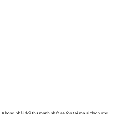
Không phải đối thủ mạnh nhất sẽ tồn tại mà ai thích ứng