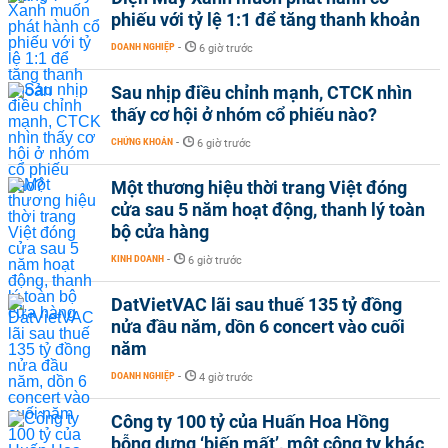
phiếu với tỷ lệ 1:1 để tăng thanh khoản
DOANH NGHIỆP
-
6 giờ trước
Sau nhịp điều chỉnh mạnh, CTCK nhìn
thấy cơ hội ở nhóm cổ phiếu nào?
CHỨNG KHOÁN
-
6 giờ trước
Một thương hiệu thời trang Việt đóng
cửa sau 5 năm hoạt động, thanh lý toàn
bộ cửa hàng
KINH DOANH
-
6 giờ trước
DatVietVAC lãi sau thuế 135 tỷ đồng
nửa đầu năm, dồn 6 concert vào cuối
năm
DOANH NGHIỆP
-
4 giờ trước
Công ty 100 tỷ của Huấn Hoa Hồng
bỗng dưng ‘biến mất’, một công ty khác