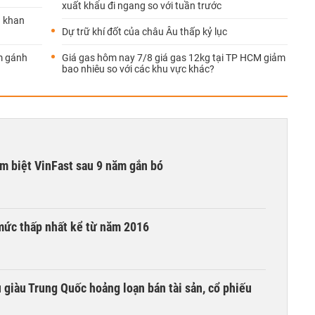
xuất khẩu đi ngang so với tuần trước
g khan
Dự trữ khí đốt của châu Âu thấp kỷ lục
ảm gánh
Giá gas hôm nay 7/8 giá gas 12kg tại TP HCM giảm
bao nhiêu so với các khu vực khác?
ạm biệt VinFast sau 9 năm gắn bó
mức thấp nhất kể từ năm 2016
êu giàu Trung Quốc hoảng loạn bán tài sản, cổ phiếu