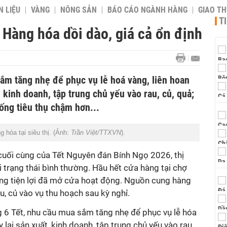
 LIỆU
VÀNG
NÔNG SẢN
BÁO CÁO NGÀNH HÀNG
GIAO T
T
 Hàng hóa dồi dào, giá cả ổn định
ắm tăng nhẹ để phục vụ lễ hoá vàng, liên hoan
, kinh doanh, tập trung chủ yếu vào rau, củ, quả;
ống tiêu thụ chậm hơn...
hóa tại siêu thị. (Ảnh:
Trần Việt/TTXVN
).
cuối cùng của Tết Nguyên đán Bính Ngọ 2026, thị
i trạng thái bình thường. Hầu hết cửa hàng tại chợ
hàng tiện lợi đã mở cửa hoạt động. Nguồn cung hàng
u, củ vào vụ thu hoạch sau kỳ nghỉ.
6 Tết, nhu cầu mua sắm tăng nhẹ để phục vụ lễ hóa
y lại sản xuất, kinh doanh, tập trung chủ yếu vào rau,