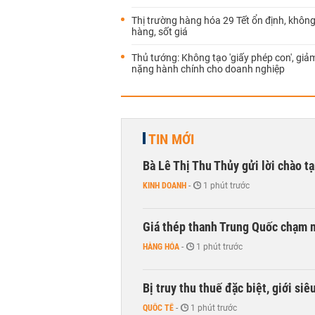
Thị trường hàng hóa 29 Tết ổn định, khôn
hàng, sốt giá
Thủ tướng: Không tạo 'giấy phép con', gi
nặng hành chính cho doanh nghiệp
TIN MỚI
Bà Lê Thị Thu Thủy gửi lời chào t
KINH DOANH
-
1 phút trước
Giá thép thanh Trung Quốc chạm 
HÀNG HÓA
-
1 phút trước
Bị truy thu thuế đặc biệt, giới si
QUỐC TẾ
-
1 phút trước