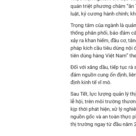
quán triệt phương châm “ăn T
luật, kỷ cương hành chính; k
Trọng tâm của ngành là quản l
thống phân phối, bảo đảm cân
xảy ra khan hiếm, đầu cơ, tăng
pháp kích cầu tiêu dùng nội
tiên dùng hàng Việt Nam” th
Đối với xăng dầu, tiếp tục rà 
đảm nguồn cung ổn định, liê
định kinh tế vĩ mô.
Sau Tết, lực lượng quản lý t
lễ hội, trên môi trường thươ
kịp thời phát hiện, xử lý ngh
nguồn gốc và an toàn thực p
thị trường ngay từ đầu năm 