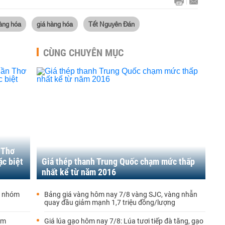
hàng hóa
giá hàng hóa
Tết Nguyên Đán
CÙNG CHUYÊN MỤC
Thơ
ặc biệt
Giá thép thanh Trung Quốc chạm mức thấp
nhất kể từ năm 2016
g nhóm
Bảng giá vàng hôm nay 7/8 vàng SJC, vàng nhẫn
quay đầu giảm mạnh 1,7 triệu đồng/lượng
ăm
Giá lúa gạo hôm nay 7/8: Lúa tươi tiếp đà tăng, gạo