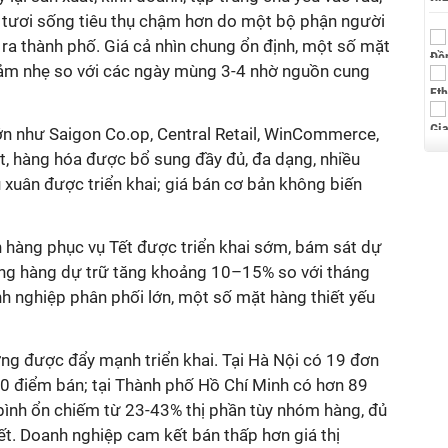
m tươi sống tiêu thụ chậm hơn do một bộ phận người
a thành phố. Giá cả nhìn chung ổn định, một số mặt
giảm nhẹ so với các ngày mùng 3-4 nhờ nguồn cung
lớn như Saigon Co.op, Central Retail, WinCommerce,
 hàng hóa được bổ sung đầy đủ, đa dạng, nhiều
xuân được triển khai; giá bán cơ bản không biến
n hàng phục vụ Tết được triển khai sớm, bám sát dự
ượng hàng dự trữ tăng khoảng 10–15% so với tháng
h nghiệp phân phối lớn, một số mặt hàng thiết yếu
ờng được đẩy mạnh triển khai. Tại Hà Nội có 19 đơn
00 điểm bán; tại Thành phố Hồ Chí Minh có hơn 89
 bình ổn chiếm từ 23-43% thị phần tùy nhóm hàng, đủ
iết. Doanh nghiệp cam kết bán thấp hơn giá thị