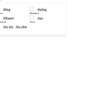
Đồng
Đường
Ethanol
Gạo
Gia súc - Gia cầm
Giấy
Gỗ
Hạt điều
Hồ tiêu - Hạt tiêu
Khí đốt
Kim loại khác
Mắc ca
Muối
Ngũ cốc
Nhựa - Hạt nhựa
Palladium
Phân bón