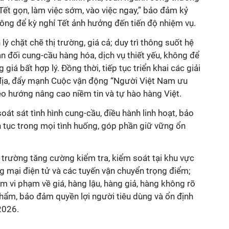
ết gọn, làm việc sớm, vào việc ngay,” bảo đảm kỷ
hông để kỳ nghỉ Tết ảnh hưởng đến tiến độ nhiệm vụ.
ý chặt chẽ thị trường, giá cả; duy trì thông suốt hệ
 đối cung-cầu hàng hóa, dịch vụ thiết yếu, không để
 giá bất hợp lý. Đồng thời, tiếp tục triển khai các giải
 địa, đẩy mạnh Cuộc vận động “Người Việt Nam ưu
eo hướng nâng cao niềm tin và tự hào hàng Việt.
soát sát tình hình cung-cầu, điều hành linh hoạt, bảo
n tục trong mọi tình huống, góp phần giữ vững ổn
hị trường tăng cường kiểm tra, kiểm soát tại khu vực
ng mại điện tử và các tuyến vận chuyển trọng điểm;
iêm vi phạm về giá, hàng lậu, hàng giả, hàng không rõ
hẩm, bảo đảm quyền lợi người tiêu dùng và ổn định
2026.