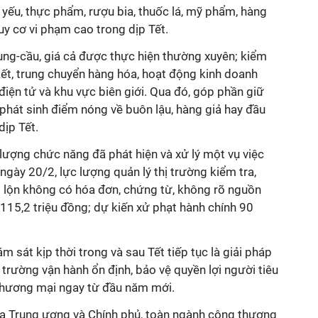
 yếu, thực phẩm, rượu bia, thuốc lá, mỹ phẩm, hàng
uy cơ vi phạm cao trong dịp Tết.
ung-cầu, giá cả được thực hiện thường xuyên; kiểm
kết, trung chuyển hàng hóa, hoạt động kinh doanh
iện tử và khu vực biên giới. Qua đó, góp phần giữ
 phát sinh điểm nóng về buôn lậu, hàng giả hay đầu
dịp Tết.
 lượng chức năng đã phát hiện và xử lý một vụ việc
ngày 20/2, lực lượng quản lý thị trường kiểm tra,
t lộn không có hóa đơn, chứng từ, không rõ nguồn
 115,2 triệu đồng; dự kiến xử phạt hành chính 90
m sát kịp thời trong và sau Tết tiếp tục là giải pháp
rường vận hành ổn định, bảo vệ quyền lợi người tiêu
thương mại ngay từ đầu năm mới.
a Trung ương và Chính phủ, toàn ngành công thương