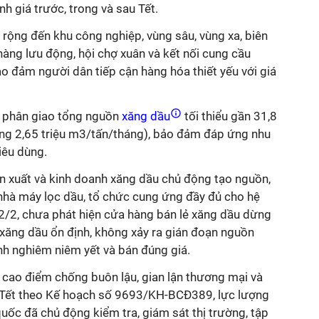
h giá trước, trong và sau Tết.
ộng đến khu công nghiệp, vùng sâu, vùng xa, biên
 hàng lưu động, hội chợ xuân và kết nối cung cầu
 đảm người dân tiếp cận hàng hóa thiết yếu với giá
phân giao tổng nguồn
xăng dầu
tối thiểu gần 31,8
ảng 2,65 triệu m3/tấn/tháng), bảo đảm đáp ứng nhu
iêu dùng.
 xuất và kinh doanh xăng dầu chủ động tạo nguồn,
 nhà máy lọc dầu, tổ chức cung ứng đầy đủ cho hệ
2/2, chưa phát hiện cửa hàng bán lẻ xăng dầu dừng
g xăng dầu ổn định, không xảy ra gián đoạn nguồn
h nghiêm niêm yết và bán đúng giá.
 cao điểm chống buôn lậu, gian lận thương mại và
u Tết theo Kế hoạch số 9693/KH-BCĐ389, lực lượng
quốc đã chủ động kiểm tra, giám sát thị trường, tập