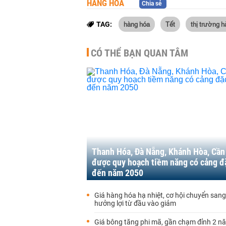
HÀNG HÓA
Chia sẻ
hàng hóa
Tết
thị trường 
TAG:
CÓ THỂ BẠN QUAN TÂM
Thanh Hóa, Đà Nẵng, Khánh Hòa, Cần 
được quy hoạch tiềm năng có cảng đ
đến năm 2050
Giá hàng hóa hạ nhiệt, cơ hội chuyển san
hưởng lợi từ đầu vào giảm
Giá bông tăng phi mã, gần chạm đỉnh 2 n