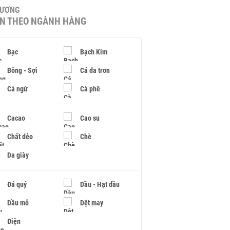
HƯƠNG
IN THEO NGÀNH HÀNG
Bạc
Bạch Kim
Bông - Sợi
Cá da trơn
Cá ngừ
Cà phê
Cacao
Cao su
Chất dẻo
Chè
Da giày
Đá quý
Dầu - Hạt dầu
Dầu mỏ
Dệt may
Điện