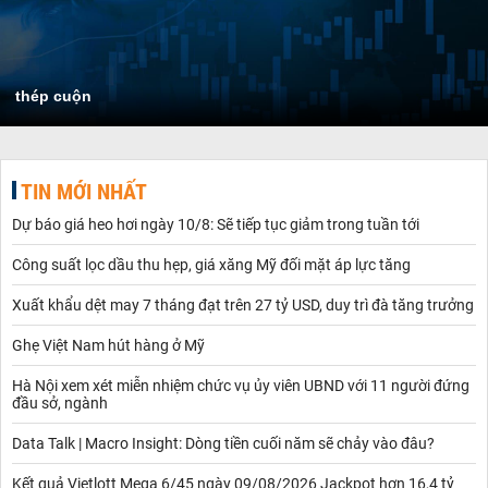
thép cuộn
TIN MỚI NHẤT
Dự báo giá heo hơi ngày 10/8: Sẽ tiếp tục giảm trong tuần tới
Công suất lọc dầu thu hẹp, giá xăng Mỹ đối mặt áp lực tăng
Xuất khẩu dệt may 7 tháng đạt trên 27 tỷ USD, duy trì đà tăng trưởng
Ghẹ Việt Nam hút hàng ở Mỹ
Hà Nội xem xét miễn nhiệm chức vụ ủy viên UBND với 11 người đứng
đầu sở, ngành
Data Talk | Macro Insight: Dòng tiền cuối năm sẽ chảy vào đâu?
Kết quả Vietlott Mega 6/45 ngày 09/08/2026 Jackpot hơn 16,4 tỷ