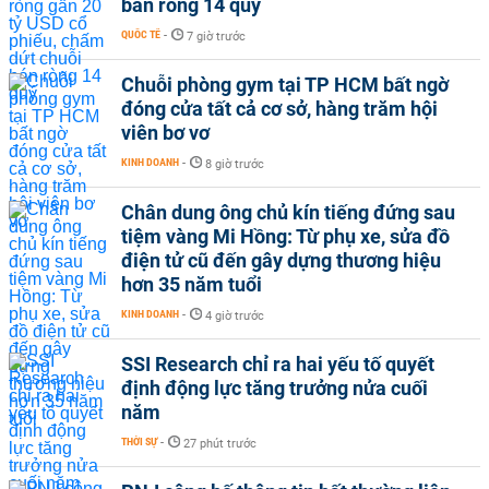
bán ròng 14 quý
QUỐC TẾ
-
7 giờ trước
Chuỗi phòng gym tại TP HCM bất ngờ
đóng cửa tất cả cơ sở, hàng trăm hội
viên bơ vơ
KINH DOANH
-
8 giờ trước
Chân dung ông chủ kín tiếng đứng sau
tiệm vàng Mi Hồng: Từ phụ xe, sửa đồ
điện tử cũ đến gây dựng thương hiệu
hơn 35 năm tuổi
KINH DOANH
-
4 giờ trước
SSI Research chỉ ra hai yếu tố quyết
định động lực tăng trưởng nửa cuối
năm
THỜI SỰ
-
27 phút trước