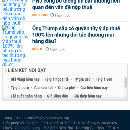
PNJ công bố thông tin bất thường liên
quan đến vấn đề nộp thuế
KINH DOANH
-
1 giờ trước
Ông Trump sắp có quyền tùy ý áp thuế
100% lên những đối tác thương mại
hàng đầu?
QUỐC TẾ
-
1 giờ trước
LIÊN KẾT NỔI BẬT
Giá vàng hôm nay
Tỷ giá ngoại tệ
Tỷ giá usd
Tỷ giá yen
Tỷ giá euro
Giá heo hơi
Giá cà phê
Giá tiêu hôm nay
Lãi suất ngân hàng
Giá xăng dầu
Giá thép hôm nay
Giá sầu riêng
Giá thịt heo
Giá gạo
Giá cao su
Best Retail Brokers
Diễn đàn đầu tư Việt Nam 2026
Trang TTĐTTH của công ty VietNewsCorp
Giấy phép số 3323/GP-TTĐT do Sở VH&TT TP.HCM cấp ngày 20/3/2026
Lầu 5 - Compa Building - 293 Điện Biên Phủ - Phường Gia Định - TP.HCM