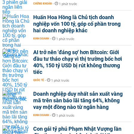
CHỨNG KHOÁN
-
1 phút trước
Huấn Hoa Hồng là Chủ tịch doanh
nghiệp vốn 100 tỷ, góp cổ phần trong
hai doanh nghiệp khác
KINH DOANH
-
1 phút trước
AI trở nên 'đáng sợ' hơn Bitcoin: Giới
đầu tư tháo chạy vì thị trường bốc hơi
40%, 150 tỷ USD bị rút không thương
tiếc
QUỐC TẾ
-
1 phút trước
Doanh nghiệp duy nhất sản xuất vàng
mã trên sàn báo lãi tăng 64%, không
vay một đồng nào từ ngân hàng
KINH DOANH
-
1 phút trước
Con gái tỷ phú Phạm Nhật Vượng lần