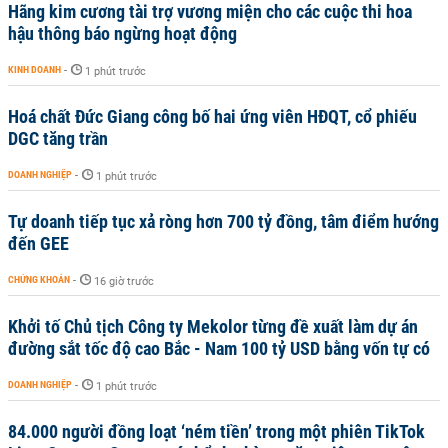
Hãng kim cương tài trợ vương miện cho các cuộc thi hoa
hậu thông báo ngừng hoạt động
KINH DOANH
-
1 phút trước
Hoá chất Đức Giang công bố hai ứng viên HĐQT, cổ phiếu
DGC tăng trần
DOANH NGHIỆP
-
1 phút trước
Tự doanh tiếp tục xả ròng hơn 700 tỷ đồng, tâm điểm hướng
đến GEE
CHỨNG KHOÁN
-
16 giờ trước
Khởi tố Chủ tịch Công ty Mekolor từng đề xuất làm dự án
đường sắt tốc độ cao Bắc - Nam 100 tỷ USD bằng vốn tự có
DOANH NGHIỆP
-
1 phút trước
84.000 người đồng loạt ‘ném tiền’ trong một phiên TikTok