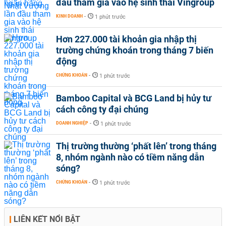
đầu tham gia vào hệ sinh thái Vingroup
KINH DOANH
-
1 phút trước
Hơn 227.000 tài khoản gia nhập thị
trường chứng khoán trong tháng 7 biến
động
CHỨNG KHOÁN
-
1 phút trước
Bamboo Capital và BCG Land bị hủy tư
cách công ty đại chúng
DOANH NGHIỆP
-
1 phút trước
Thị trường thường ‘phất lên’ trong tháng
8, nhóm ngành nào có tiềm năng dẫn
sóng?
CHỨNG KHOÁN
-
1 phút trước
LIÊN KẾT NỔI BẬT