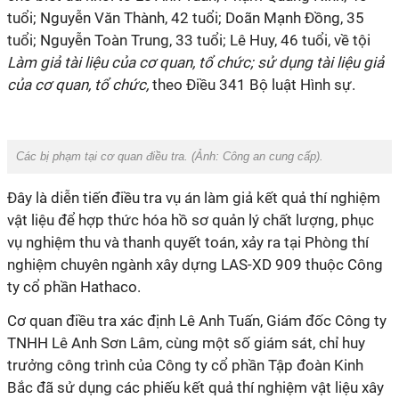
tuổi; Nguyễn Văn Thành, 42 tuổi; Doãn Mạnh Đồng, 35
tuổi; Nguyễn Toàn Trung, 33 tuổi; Lê Huy, 46 tuổi, về tội
Làm giả tài liệu của cơ quan, tổ chức; sử dụng tài liệu giả
của cơ quan, tổ chức,
theo Điều 341 Bộ luật Hình sự.
Các bị phạm tại cơ quan điều tra. (Ảnh:
Công an cung cấp).
Đây là diễn tiến điều tra vụ án làm giả kết quả thí nghiệm
vật liệu để hợp thức hóa hồ sơ quản lý chất lượng, phục
vụ nghiệm thu và thanh quyết toán, xảy ra tại Phòng thí
nghiệm chuyên ngành xây dựng LAS-XD 909 thuộc Công
ty cổ phần Hathaco.
Cơ quan điều tra xác định Lê Anh Tuấn, Giám đốc Công ty
TNHH Lê Anh Sơn Lâm, cùng một số giám sát, chỉ huy
trưởng công trình của Công ty cổ phần Tập đoàn Kinh
Bắc đã sử dụng các phiếu kết quả thí nghiệm vật liệu xây