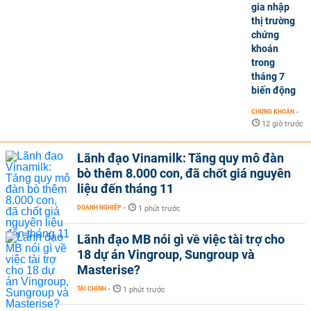
gia nhập
thị trường
chứng
khoán
trong
tháng 7
biến động
CHỨNG KHOÁN
-
12 giờ trước
Lãnh đạo Vinamilk: Tăng quy mô đàn
bò thêm 8.000 con, đã chốt giá nguyên
liệu đến tháng 11
DOANH NGHIỆP
-
1 phút trước
Lãnh đạo MB nói gì về việc tài trợ cho
18 dự án Vingroup, Sungroup và
Masterise?
TÀI CHÍNH
-
1 phút trước