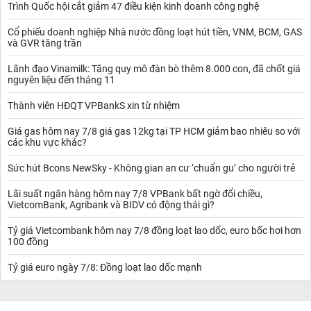
Trình Quốc hội cắt giảm 47 điều kiện kinh doanh công nghệ
Cổ phiếu doanh nghiệp Nhà nước đồng loạt hút tiền, VNM, BCM, GAS
và GVR tăng trần
Lãnh đạo Vinamilk: Tăng quy mô đàn bò thêm 8.000 con, đã chốt giá
nguyên liệu đến tháng 11
Thành viên HĐQT VPBankS xin từ nhiệm
Giá gas hôm nay 7/8 giá gas 12kg tại TP HCM giảm bao nhiêu so với
các khu vực khác?
Sức hút Bcons NewSky - Không gian an cư ‘chuẩn gu’ cho người trẻ
Lãi suất ngân hàng hôm nay 7/8 VPBank bất ngờ đổi chiều,
VietcomBank, Agribank và BIDV có động thái gì?
Tỷ giá Vietcombank hôm nay 7/8 đồng loạt lao dốc, euro bốc hơi hơn
100 đồng
Tỷ giá euro ngày 7/8: Đồng loạt lao dốc mạnh