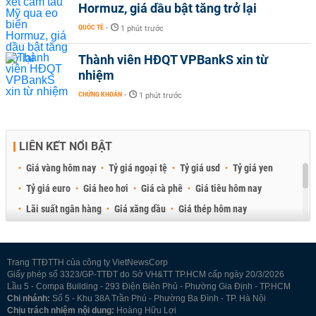
Hormuz, giá dầu bật tăng trở lại
QUỐC TẾ
-
1 phút trước
Thành viên HĐQT VPBankS xin từ
nhiệm
CHỨNG KHOÁN
-
1 phút trước
LIÊN KẾT NỔI BẬT
Giá vàng hôm nay
Tỷ giá ngoại tệ
Tỷ giá usd
Tỷ giá yen
Tỷ giá euro
Giá heo hơi
Giá cà phê
Giá tiêu hôm nay
Lãi suất ngân hàng
Giá xăng dầu
Giá thép hôm nay
Giá sầu riêng
Giá thịt heo
Giá gạo
Giá cao su
Best Retail Brokers
Diễn đàn đầu tư Việt Nam 2026
Trang TTĐTTH của công ty VietNewsCorp
Giấy phép số 3323/GP-TTĐT do Sở VH&TT TP.HCM cấp ngày 20/3/2026
Lầu 5 - Compa Building - 293 Điện Biên Phủ - Phường Gia Định - TP.HCM
Chi nhánh:
Số 5 - Khu 38A Trần Phú - Phường Ba Đình - TP. Hà Nội
Chịu trách nhiệm nội dung:
Hoàng Hữu Lợi