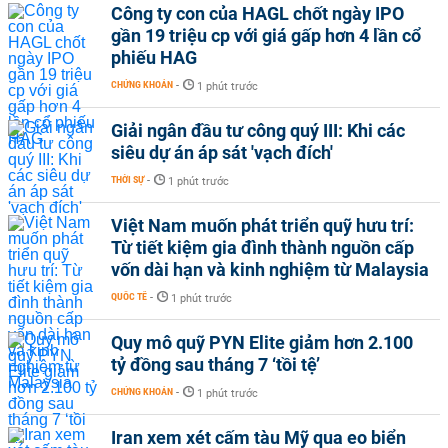
Công ty con của HAGL chốt ngày IPO
gần 19 triệu cp với giá gấp hơn 4 lần cổ
phiếu HAG
CHỨNG KHOÁN
-
1 phút trước
Giải ngân đầu tư công quý III: Khi các
siêu dự án áp sát 'vạch đích'
THỜI SỰ
-
1 phút trước
Việt Nam muốn phát triển quỹ hưu trí:
Từ tiết kiệm gia đình thành nguồn cấp
vốn dài hạn và kinh nghiệm từ Malaysia
QUỐC TẾ
-
1 phút trước
Quy mô quỹ PYN Elite giảm hơn 2.100
tỷ đồng sau tháng 7 ‘tồi tệ’
CHỨNG KHOÁN
-
1 phút trước
Iran xem xét cấm tàu Mỹ qua eo biển