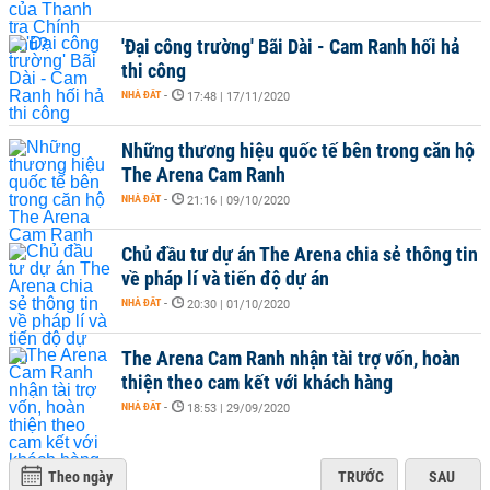
'Đại công trường' Bãi Dài - Cam Ranh hối hả
thi công
NHÀ ĐẤT
-
17:48 | 17/11/2020
Những thương hiệu quốc tế bên trong căn hộ
The Arena Cam Ranh
NHÀ ĐẤT
-
21:16 | 09/10/2020
Chủ đầu tư dự án The Arena chia sẻ thông tin
về pháp lí và tiến độ dự án
NHÀ ĐẤT
-
20:30 | 01/10/2020
The Arena Cam Ranh nhận tài trợ vốn, hoàn
thiện theo cam kết với khách hàng
NHÀ ĐẤT
-
18:53 | 29/09/2020
Theo ngày
TRƯỚC
SAU