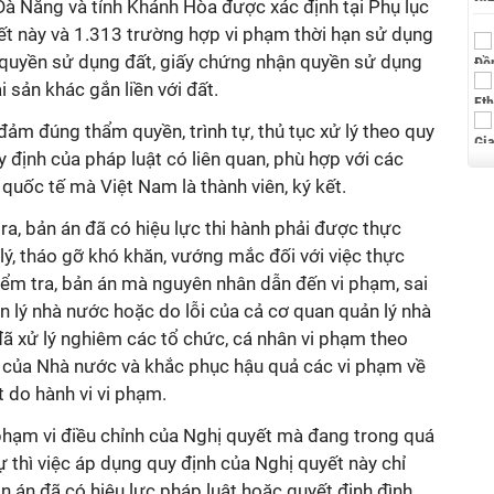
Đà Nẵng và tỉnh Khánh Hòa được xác định tại Phụ lục
t này và 1.313 trường hợp vi phạm thời hạn sử dụng
 quyền sử dụng đất, giấy chứng nhận quyền sử dụng
i sản khác gắn liền với đất.
đảm đúng thẩm quyền, trình tự, thủ tục xử lý theo quy
y định của pháp luật có liên quan, phù hợp với các
 quốc tế mà Việt Nam là thành viên, ký kết.
tra, bản án đã có hiệu lực thi hành phải được thực
 lý, tháo gỡ khó khăn, vướng mắc đối với việc thực
 kiểm tra, bản án mà nguyên nhân dẫn đến vi phạm, sai
 lý nhà nước hoặc do lỗi của cả cơ quan quản lý nhà
đã xử lý nghiêm các tổ chức, cá nhân vi phạm theo
t của Nhà nước và khắc phục hậu quả các vi phạm về
ất do hành vi vi phạm.
 phạm vi điều chỉnh của Nghị quyết mà đang trong quá
sự thì việc áp dụng quy định của Nghị quyết này chỉ
n án đã có hiệu lực pháp luật hoặc quyết định đình