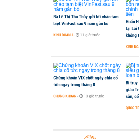
Bà Lê Thị Thu Thủy gửi lời chào tạm
Huấn H
biệt VinFast sau 9 năm gắn bó
tại Lai
không t
KINH DOANH
-
11 giờ trước
KINH D
Chứng khoán VIX chốt ngày chia cổ
Bị truy
tức ngay trong tháng 8
giàu Tr
sản, cổ
CHỨNG KHOÁN
-
13 giờ trước
QUỐC T