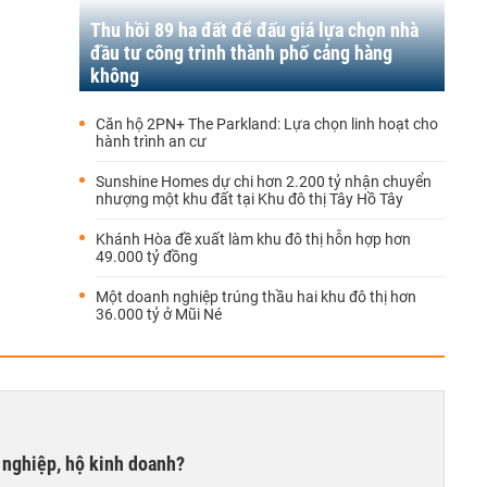
Thu hồi 89 ha đất để đấu giá lựa chọn nhà
đầu tư công trình thành phố cảng hàng
không
Căn hộ 2PN+ The Parkland: Lựa chọn linh hoạt cho
hành trình an cư
Sunshine Homes dự chi hơn 2.200 tỷ nhận chuyển
nhượng một khu đất tại Khu đô thị Tây Hồ Tây
Khánh Hòa đề xuất làm khu đô thị hỗn hợp hơn
49.000 tỷ đồng
Một doanh nghiệp trúng thầu hai khu đô thị hơn
36.000 tỷ ở Mũi Né
 nghiệp, hộ kinh doanh?