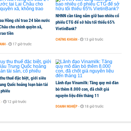
NHNN cần tăng nắm giữ bao nhiêu cổ
oa Hồng chỉ trao 24 bồn nước
phiếu CTG để sở hữu tối thiểu 65%
 Châu cho chính quyền xã,
VietinBank?
rao tiền
CHỨNG KHOÁN
-
13 giờ trước
OANH
-
17 giờ trước
 thu thuế đặc biệt, giới siêu
Lãnh đạo Vinamilk: Tăng quy mô đàn
ung Quốc hoảng loạn bán tài
bò thêm 8.000 con, đã chốt giá
 phiếu
nguyên liệu đến tháng 11
Ế
-
12 giờ trước
DOANH NGHIỆP
-
18 giờ trước