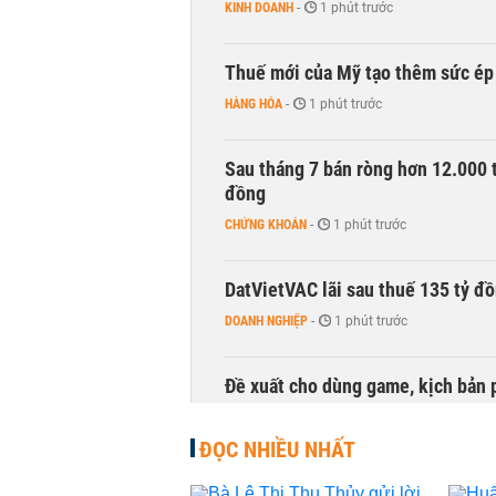
KINH DOANH
-
1 phút trước
Thuế mới của Mỹ tạo thêm sức ép 
HÀNG HÓA
-
1 phút trước
Sau tháng 7 bán ròng hơn 12.000 
đồng
CHỨNG KHOÁN
-
1 phút trước
DatVietVAC lãi sau thuế 135 tỷ đ
DOANH NGHIỆP
-
1 phút trước
Đề xuất cho dùng game, kịch bản 
TÀI CHÍNH
-
1 phút trước
ĐỌC NHIỀU NHẤT