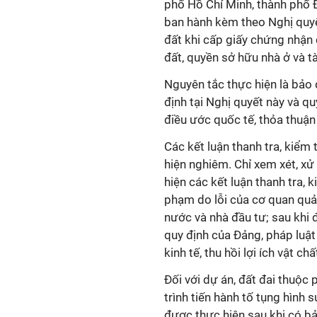
phố Hồ Chí Minh, thành phố 
ban hành kèm theo Nghị quyế
đất khi cấp giấy chứng nhận
đất, quyền sở hữu nhà ở và tà
Nguyên tắc thực hiện là bảo 
định tại Nghị quyết này và qu
điều ước quốc tế, thỏa thuận
Các kết luận thanh tra, kiểm 
hiện nghiêm. Chỉ xem xét, xử
hiện các kết luận thanh tra,
phạm do lỗi của cơ quan quản
nước và nhà đầu tư; sau khi 
quy định của Đảng, pháp luậ
kinh tế, thu hồi lợi ích vật ch
Đối với dự án, đất đai thuộc
trình tiến hành tố tụng hình 
được thực hiện sau khi có bả