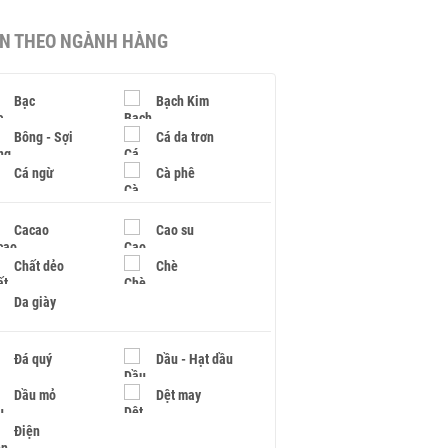
IN THEO NGÀNH HÀNG
Bạc
Bạch Kim
Bông - Sợi
Cá da trơn
Cá ngừ
Cà phê
Cacao
Cao su
Chất dẻo
Chè
Da giày
Đá quý
Dầu - Hạt dầu
Dầu mỏ
Dệt may
Điện