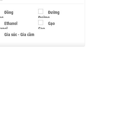
Đồng
Đường
Ethanol
Gạo
Gia súc - Gia cầm
Giấy
Gỗ
Hạt điều
Hồ tiêu - Hạt tiêu
Khí đốt
Kim loại khác
Mắc ca
Muối
Ngũ cốc
Nhựa - Hạt nhựa
Palladium
Phân bón