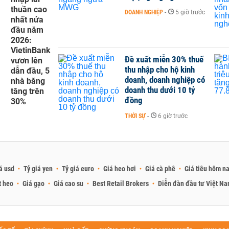
thuần cao
DOANH NGHIỆP
-
5 giờ trước
nhất nửa
đầu năm
2026:
VietinBank
Đề xuất miễn 30% thuế
vươn lên
thu nhập cho hộ kinh
dẫn đầu, 5
doanh, doanh nghiệp có
nhà băng
doanh thu dưới 10 tỷ
tăng trên
đồng
30%
THỜI SỰ
-
6 giờ trước
á usd
Tỷ giá yen
Tỷ giá euro
Giá heo hơi
Giá cà phê
Giá tiêu hôm n
t heo
Giá gạo
Giá cao su
Best Retail Brokers
Diễn đàn đầu tư Việt N