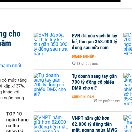
ng cho
EVN đã xóa sạch lỗ lũy
 năm
kế, thu gần 353.000 tỷ
đồng sau nửa năm
DOANH NGHIỆP
-
13 phút trước
Tự doanh sang tay gần
g có mức tăng
700 tỷ đồng cổ phiếu
i xấp xỉ 37%,
DMX cho ai?
g khác với
CHỨNG KHOÁN
-
ấu ngân hàng
25 phút trước
TOP 10
VNPT nắm giữ hơn
ngân hàng
62.000 tỷ đồng tiền
có thu
mặt, ngang ngửa MWG
nhập lãi