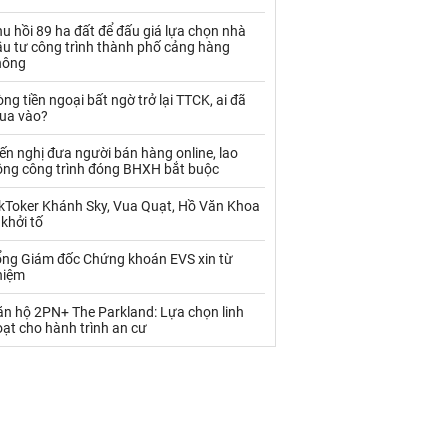
Palladium
Phân bón
u hồi 89 ha đất để đấu giá lựa chọn nhà
Rau - Củ -Quả
Sắt thép
ầu tư công trình thành phố cảng hàng
hông
Sữa
ng tiền ngoại bất ngờ trở lại TTCK, ai đã
ua vào?
Than
Thức ăn chăn nuôi
ến nghị đưa người bán hàng online, lao
ộng công trình đóng BHXH bắt buộc
Thủy hải sản khác
Tôm
ikToker Khánh Sky, Vua Quạt, Hồ Văn Khoa
Vàng
 khởi tố
ổng Giám đốc Chứng khoán EVS xin từ
VLXD khác
Xăng dầu
hiệm
Xi măng - Clynker
ăn hộ 2PN+ The Parkland: Lựa chọn linh
ạt cho hành trình an cư