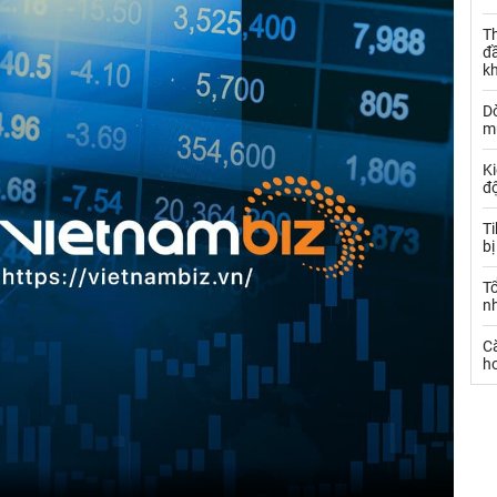
Th
đ
k
Dò
m
Ki
đ
T
bị
T
n
C
ho