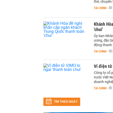
thẻ, chuyển 
TÀI CHÍNH
-
Khánh Hòa
'chui'
Ủy ban Nhân
ương, đặc b
động thanh 
TÀI CHÍNH
-
Ví điện tử
Công ty cổ 
nước Việt N
doanh nghiệp
TÀI CHÍNH
-
TÌM THEO NGÀY