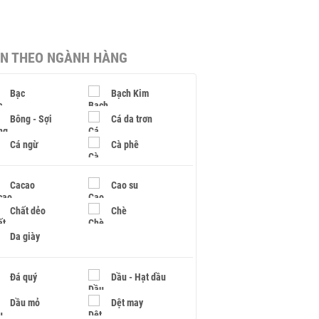
IN THEO NGÀNH HÀNG
Bạc
Bạch Kim
Bông - Sợi
Cá da trơn
Cá ngừ
Cà phê
Cacao
Cao su
Chất dẻo
Chè
Da giày
Đá quý
Dầu - Hạt dầu
Dầu mỏ
Dệt may