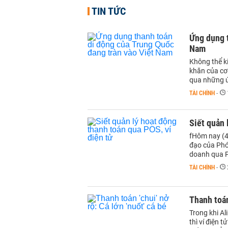
TIN TỨC
Ứng dụng t
Nam
Không thể k
khăn của cơ 
qua những ứ
TÀI CHÍNH
-
Siết quản 
fHôm nay (4
đạo của Phó
doanh qua P
TÀI CHÍNH
-
Thanh toán 
Trong khi A
thì ví điện 