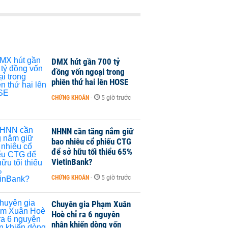
DMX hút gần 700 tỷ
đồng vốn ngoại trong
phiên thứ hai lên HOSE
CHỨNG KHOÁN
-
5 giờ trước
NHNN cần tăng nắm giữ
bao nhiêu cổ phiếu CTG
để sở hữu tối thiểu 65%
VietinBank?
CHỨNG KHOÁN
-
5 giờ trước
Chuyên gia Phạm Xuân
Hoè chỉ ra 6 nguyên
nhân khiến dòng vốn