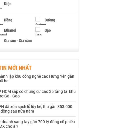
Điện
Đồng
Đường
Ethanol
Gạo
Gia súc - Gia cầm
Giấy
Gỗ
TIN MỚI NHẤT
Hạt điều
Hồ tiêu - Hạt tiêu
hành lập khu công nghệ cao Hưng Yên gần
Khí đốt
00 ha
P HCM sắp có chung cư cao 35 tầng tại khu
Kim loại khác
Mắc ca
hợ Gà - Gạo
Muối
Ngũ cốc
N đã xóa sạch lỗ lũy kế, thu gần 353.000
ỷ đồng sau nửa năm
Nhựa - Hạt nhựa
ự doanh sang tay gần 700 tỷ đồng cổ phiếu
MX cho ai?