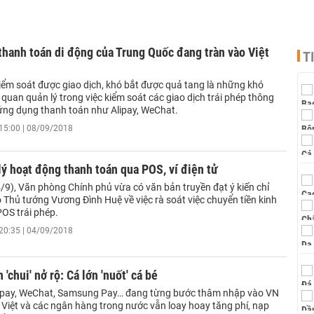
hanh toán di động của Trung Quốc đang tràn vào Việt
T
iểm soát được giao dịch, khó bắt được quả tang là những khó
quan quản lý trong việc kiểm soát các giao dịch trái phép thông
ng dụng thanh toán như Alipay, WeChat.
15:00 | 08/09/2018
lý hoạt động thanh toán qua POS, ví điện tử
/9), Văn phòng Chính phủ vừa có văn bản truyền đạt ý kiến chỉ
 Thủ tướng Vương Đình Huệ về việc rà soát việc chuyển tiền kinh
OS trái phép.
20:35 | 04/09/2018
'chui' nở rộ: Cá lớn 'nuốt' cá bé
lipay, WeChat, Samsung Pay… đang từng bước thâm nhập vào VN
tử Việt và các ngân hàng trong nước vẫn loay hoay tăng phí, nạp