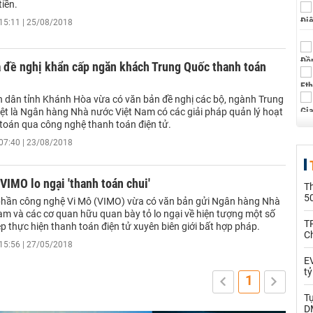
tiền.
15:11 | 25/08/2018
 đề nghị khẩn cấp ngăn khách Trung Quốc thanh toán
 dân tỉnh Khánh Hòa vừa có văn bản đề nghị các bộ, ngành Trung
iệt là Ngân hàng Nhà nước Việt Nam có các giải pháp quản lý hoạt
toán qua công nghệ thanh toán điện tử.
07:40 | 23/08/2018
 VIMO lo ngại 'thanh toán chui'
T
5
phần công nghệ Vi Mô (VIMO) vừa có văn bản gửi Ngân hàng Nhà
am và các cơ quan hữu quan bày tỏ lo ngại về hiện tượng một số
T
 thực hiện thanh toán điện tử xuyên biên giới bất hợp pháp.
C
15:56 | 27/05/2018
EV
t
1
T
D