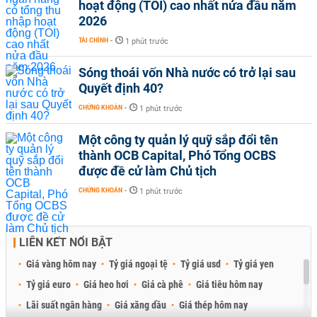
hoạt động (TOI) cao nhất nửa đầu năm
2026
TÀI CHÍNH
-
1 phút trước
Sóng thoái vốn Nhà nước có trở lại sau
Quyết định 40?
CHỨNG KHOÁN
-
1 phút trước
Một công ty quản lý quỹ sắp đổi tên
thành OCB Capital, Phó Tổng OCBS
được đề cử làm Chủ tịch
CHỨNG KHOÁN
-
1 phút trước
LIÊN KẾT NỔI BẬT
Giá vàng hôm nay
Tỷ giá ngoại tệ
Tỷ giá usd
Tỷ giá yen
Tỷ giá euro
Giá heo hơi
Giá cà phê
Giá tiêu hôm nay
Lãi suất ngân hàng
Giá xăng dầu
Giá thép hôm nay