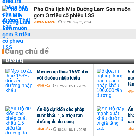
Phó Chủ tịch Mía Đường Lam Sơn muốn
gom 3 triệu cổ phiếu LSS
CHỨNG KHOÁN
-
08:20 | 26/09/2024
Cùng chủ đề
Đường
Mexico áp thuế 156% đối
5 d
với đường nhập khẩu
ngạ
tấn
HÀNG HÓA
-
07:56 | 12/11/2025
HÀNG
Ấn Độ dự kiến cho phép
Ấn 
xuất khẩu 1,5 triệu tấn
khẩ
đường do dư cung
cao
HÀNG HÓA
-
HÀNG
18:36 | 10/11/2025