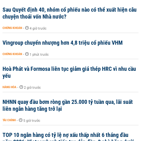
Sau Quyết định 40, nhóm cổ phiếu nào có thể xuất hiện câu
chuyện thoái vốn Nhà nước?
CHỨNG KHOÁN
-
4 giờ trước
Vingroup chuyển nhượng hơn 4,8 triệu cổ phiếu VHM
CHỨNG KHOÁN
-
1 phút trước
Hoà Phát và Formosa liên tục giảm giá thép HRC vì nhu cầu
yếu
HÀNG HÓA
-
2 giờ trước
NHNN quay đầu bơm ròng gần 25.000 tỷ tuần qua, lãi suất
liên ngân hàng tăng trở lại
TÀI CHÍNH
-
5 giờ trước
TOP 10 ngân hàng có tỷ lệ nợ xấu thấp nhất 6 tháng đầu