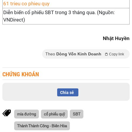
Diễn biến cổ phiếu SBT trong 3 tháng qua. (Nguồn:
VNDirect)
Nhật Huyền
Theo
Dòng Vốn Kinh Doanh
Copy link
CHỨNG KHOÁN
Chia sẻ
mía đường
cổ phiếu quỹ
SBT
Thành Thành Công - Biên Hòa