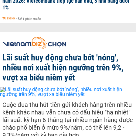
năm 2026: Vietcombank tiếp tục dẫn đầu, 3 nhà băng dưới
1%
TÀI CHÍNH
-
1 phút trước
Lãi suất huy động chưa bớt 'nóng',
nhiều nơi xuất hiện ngưỡng trên 9%,
vượt xa biểu niêm yết
Cuộc đua thu hút tiền gửi khách hàng trên nhiều
kênh khác nhau vẫn chưa có dấu hiệu "hạ nhiệt"
lãi suất kỳ hạn 6 tháng tại nhiều ngân hàng được
chào phổ biến ở mức 9%/năm, có thể lên 9,2 -
9,3%/năm với kỳ hạn dài hơn.