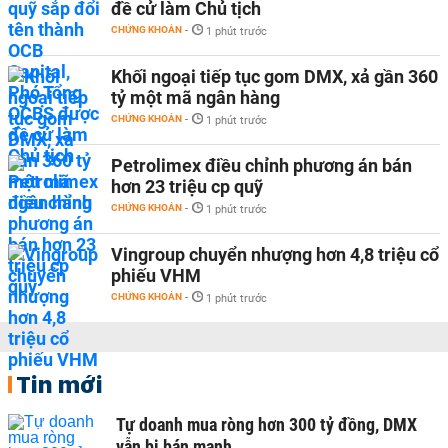
đề cử làm Chủ tịch
CHỨNG KHOÁN
-
1 phút trước
Khối ngoại tiếp tục gom DMX, xả gần 360
tỷ một mã ngân hàng
CHỨNG KHOÁN
-
1 phút trước
Petrolimex điều chỉnh phương án bán
hơn 23 triệu cp quỹ
CHỨNG KHOÁN
-
1 phút trước
Vingroup chuyển nhượng hơn 4,8 triệu cổ
phiếu VHM
CHỨNG KHOÁN
-
1 phút trước
Tin mới
Tự doanh mua ròng hơn 300 tỷ đồng, DMX
vẫn bị bán mạnh