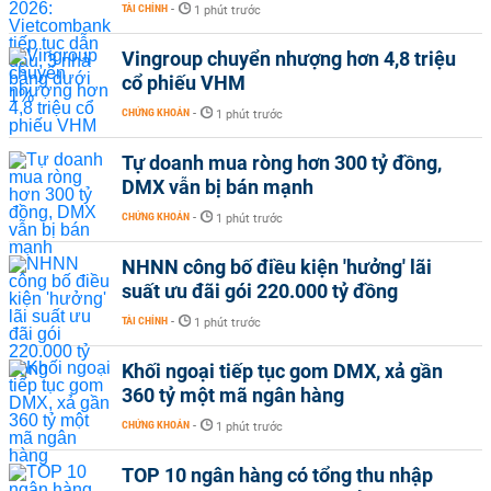
TÀI CHÍNH
-
1 phút trước
Vingroup chuyển nhượng hơn 4,8 triệu
cổ phiếu VHM
CHỨNG KHOÁN
-
1 phút trước
Tự doanh mua ròng hơn 300 tỷ đồng,
DMX vẫn bị bán mạnh
CHỨNG KHOÁN
-
1 phút trước
NHNN công bố điều kiện 'hưởng' lãi
suất ưu đãi gói 220.000 tỷ đồng
TÀI CHÍNH
-
1 phút trước
Khối ngoại tiếp tục gom DMX, xả gần
360 tỷ một mã ngân hàng
CHỨNG KHOÁN
-
1 phút trước
TOP 10 ngân hàng có tổng thu nhập