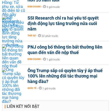
KINH DOANH
-
3 giờ trước
SSI Research chỉ ra hai yếu tố quyết
định động lực tăng trưởng nửa cuối
năm
THỜI SỰ
-
22 phút trước
PNJ công bố thông tin bất thường liên
quan đến vấn đề nộp thuế
KINH DOANH
-
1 giờ trước
Ông Trump sắp có quyền tùy ý áp thuế
100% lên những đối tác thương mại
hàng đầu?
QUỐC TẾ
-
1 giờ trước
LIÊN KẾT NỔI BẬT