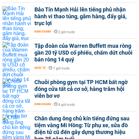
Bảo Tín Mạnh Hải lên tiếng phủ nhận
hành vi thao túng, găm hàng, đẩy giá,
trục lợi
KINH DOANH
-
2 giờ trước
Tập đoàn của Warren Buffett mua ròng
gần 20 tỷ USD cổ phiếu, chấm dứt chuỗi
bán ròng 14 quý
QUỐC TẾ
-
7 giờ trước
Chuỗi phòng gym tại TP HCM bất ngờ
đóng cửa tất cả cơ sở, hàng trăm hội
viên bơ vơ
KINH DOANH
-
8 giờ trước
Chân dung ông chủ kín tiếng đứng sau
tiệm vàng Mi Hồng: Từ phụ xe, sửa đồ
điện tử cũ đến gây dựng thương hiệu
hơn 35 năm tuổi