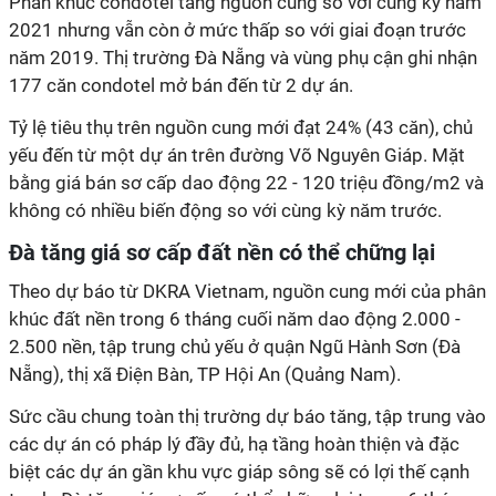
Phân khúc condotel tăng nguồn cung so với cùng kỳ năm
2021 nhưng vẫn còn ở mức thấp so với giai đoạn trước
năm 2019. Thị trường Đà Nẵng và vùng phụ cận ghi nhận
177 căn condotel mở bán đến từ 2 dự án.
Tỷ lệ tiêu thụ trên nguồn cung mới đạt 24% (43 căn), chủ
yếu đến từ một dự án trên đường Võ Nguyên Giáp. Mặt
bằng giá bán sơ cấp dao động 22 - 120 triệu đồng/m2 và
không có nhiều biến động so với cùng kỳ năm trước.
Đà tăng giá sơ cấp đất nền có thể chững lại
Theo dự báo từ DKRA Vietnam, nguồn cung mới của phân
khúc đất nền trong 6 tháng cuối năm dao động 2.000 -
2.500 nền, tập trung chủ yếu ở quận Ngũ Hành Sơn (Đà
Nẵng), thị xã Điện Bàn, TP Hội An (Quảng Nam).
Sức cầu chung toàn thị trường dự báo tăng, tập trung vào
các dự án có pháp lý đầy đủ, hạ tầng hoàn thiện và đặc
biệt các dự án gần khu vực giáp sông sẽ có lợi thế cạnh