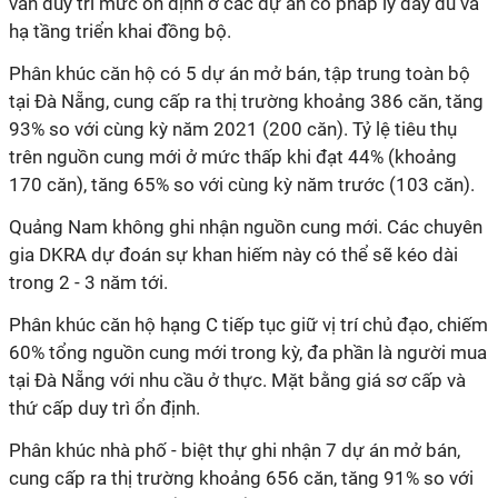
vẫn duy trì mức ổn định ở các dự án có pháp lý đầy đủ và
hạ tầng triển khai đồng bộ.
Phân khúc căn hộ có 5 dự án mở bán, tập trung toàn bộ
tại Đà Nẵng, cung cấp ra thị trường khoảng 386 căn, tăng
93% so với cùng kỳ năm 2021 (200 căn). Tỷ lệ tiêu thụ
trên nguồn cung mới ở mức thấp khi đạt 44% (khoảng
170 căn), tăng 65% so với cùng kỳ năm trước (103 căn).
Quảng Nam không ghi nhận nguồn cung mới. Các chuyên
gia DKRA dự đoán sự khan hiếm này có thể sẽ kéo dài
trong 2 - 3 năm tới.
Phân khúc căn hộ hạng C tiếp tục giữ vị trí chủ đạo, chiếm
60% tổng nguồn cung mới trong kỳ, đa phần là người mua
tại Đà Nẵng với nhu cầu ở thực. Mặt bằng giá sơ cấp và
thứ cấp duy trì ổn định.
Phân khúc nhà phố - biệt thự ghi nhận 7 dự án mở bán,
cung cấp ra thị trường khoảng 656 căn, tăng 91% so với