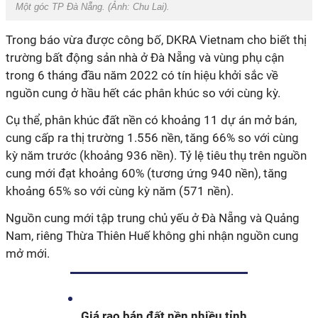
Một góc TP Đà Nẵng. (Ảnh:
Chu Lai
).
Trong báo vừa được công bố, DKRA Vietnam cho biết thị
trường bất động sản nhà ở Đà Nẵng và vùng phụ cận
trong 6 tháng đầu năm 2022 có tín hiệu khởi sắc về
nguồn cung ở hầu hết các phân khúc so với cùng kỳ.
Cụ thể, phân khúc đất nền có khoảng 11 dự án mở bán,
cung cấp ra thị trường 1.556 nền, tăng 66% so với cùng
kỳ năm trước (khoảng 936 nền). Tỷ lệ tiêu thụ trên nguồn
cung mới đạt khoảng 60% (tương ứng 940 nền), tăng
khoảng 65% so với cùng kỳ năm (571 nền).
Nguồn cung mới tập trung chủ yếu ở Đà Nẵng và Quảng
Nam, riêng Thừa Thiên Huế không ghi nhận nguồn cung
mở mới.
Giá rao bán đất nền nhiều tỉnh