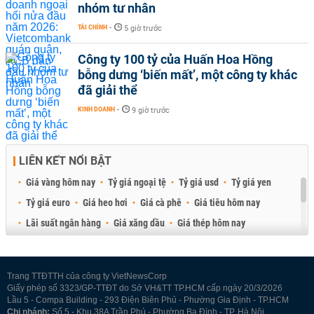
nhóm tư nhân
TÀI CHÍNH
-
5 giờ trước
Công ty 100 tỷ của Huấn Hoa Hồng
bỗng dưng ‘biến mất’, một công ty khác
đã giải thể
KINH DOANH
-
9 giờ trước
LIÊN KẾT NỔI BẬT
Giá vàng hôm nay
Tỷ giá ngoại tệ
Tỷ giá usd
Tỷ giá yen
Tỷ giá euro
Giá heo hơi
Giá cà phê
Giá tiêu hôm nay
Lãi suất ngân hàng
Giá xăng dầu
Giá thép hôm nay
Giá sầu riêng
Giá thịt heo
Giá gạo
Giá cao su
Best Retail Brokers
Diễn đàn đầu tư Việt Nam 2026
Trang TTĐTTH của công ty VietNewsCorp
Giấy phép số 3323/GP-TTĐT do Sở VH&TT TP.HCM cấp ngày 20/3/2026
Lầu 5 - Compa Building - 293 Điện Biên Phủ - Phường Gia Định - TP.HCM
Chi nhánh:
Số 5 - Khu 38A Trần Phú - Phường Ba Đình - TP. Hà Nội