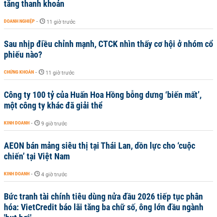
tăng thanh khoản
DOANH NGHIỆP
-
11 giờ trước
Sau nhịp điều chỉnh mạnh, CTCK nhìn thấy cơ hội ở nhóm cổ
phiếu nào?
CHỨNG KHOÁN
-
11 giờ trước
Công ty 100 tỷ của Huấn Hoa Hồng bỗng dưng ‘biến mất’,
một công ty khác đã giải thể
KINH DOANH
-
9 giờ trước
AEON bán mảng siêu thị tại Thái Lan, dồn lực cho ‘cuộc
chiến’ tại Việt Nam
KINH DOANH
-
4 giờ trước
Bức tranh tài chính tiêu dùng nửa đầu 2026 tiếp tục phân
hóa: VietCredit báo lãi tăng ba chữ số, ông lớn đầu ngành