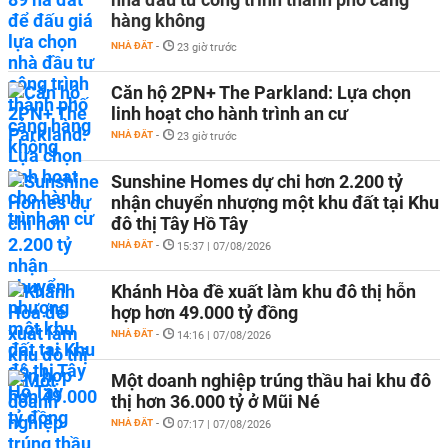
hàng không
NHÀ ĐẤT
-
23 giờ trước
Căn hộ 2PN+ The Parkland: Lựa chọn
linh hoạt cho hành trình an cư
NHÀ ĐẤT
-
23 giờ trước
Sunshine Homes dự chi hơn 2.200 tỷ
nhận chuyển nhượng một khu đất tại Khu
đô thị Tây Hồ Tây
NHÀ ĐẤT
-
15:37 | 07/08/2026
Khánh Hòa đề xuất làm khu đô thị hỗn
hợp hơn 49.000 tỷ đồng
NHÀ ĐẤT
-
14:16 | 07/08/2026
Một doanh nghiệp trúng thầu hai khu đô
thị hơn 36.000 tỷ ở Mũi Né
NHÀ ĐẤT
-
07:17 | 07/08/2026