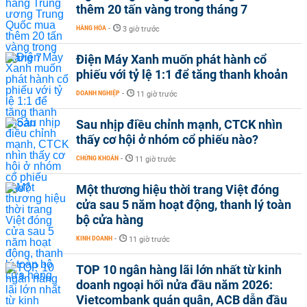
thêm 20 tấn vàng trong tháng 7
HÀNG HÓA
-
3 giờ trước
Điện Máy Xanh muốn phát hành cổ
phiếu với tỷ lệ 1:1 để tăng thanh khoản
DOANH NGHIỆP
-
11 giờ trước
Sau nhịp điều chỉnh mạnh, CTCK nhìn
thấy cơ hội ở nhóm cổ phiếu nào?
CHỨNG KHOÁN
-
11 giờ trước
Một thương hiệu thời trang Việt đóng
cửa sau 5 năm hoạt động, thanh lý toàn
bộ cửa hàng
KINH DOANH
-
11 giờ trước
TOP 10 ngân hàng lãi lớn nhất từ kinh
doanh ngoại hối nửa đầu năm 2026:
Vietcombank quán quân, ACB dẫn đầu