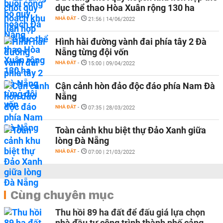
dục thể thao Hòa Xuân rộng 130 ha
NHÀ ĐẤT
-
21:56 | 14/06/2022
Hình hài đường vành đai phía tây 2 Đà
Nẵng từng đội vốn
NHÀ ĐẤT
-
15:00 | 09/04/2022
Cận cảnh hòn đảo độc đáo phía Nam Đà
Nẵng
NHÀ ĐẤT
-
07:35 | 28/03/2022
Toàn cảnh khu biệt thự Đảo Xanh giữa
lòng Đà Nẵng
NHÀ ĐẤT
-
07:00 | 21/03/2022
Cùng chuyên mục
Thu hồi 89 ha đất để đấu giá lựa chọn
nhà đầu tư công trình thành phố cảng