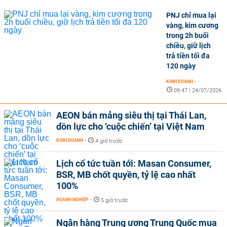
PNJ chỉ mua lại
vàng, kim cương
trong 2h buổi
chiều, giữ lịch
trả tiền tối đa
120 ngày
KINH DOANH
-
09:47 | 24/07/2026
AEON bán mảng siêu thị tại Thái Lan,
dồn lực cho ‘cuộc chiến’ tại Việt Nam
KINH DOANH
-
4 giờ trước
Lịch cổ tức tuần tới: Masan Consumer,
BSR, MB chốt quyền, tỷ lệ cao nhất
100%
DOANH NGHIỆP
-
5 giờ trước
Ngân hàng Trung ương Trung Quốc mua