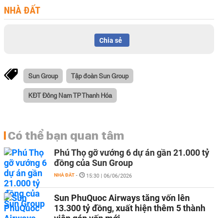
NHÀ ĐẤT
Chia sẻ
Sun Group
Tập đoàn Sun Group
KĐT Đông Nam TP Thanh Hóa
Có thể bạn quan tâm
Phú Thọ gỡ vướng 6 dự án gần 21.000 tỷ
đồng của Sun Group
NHÀ ĐẤT
-
15:30 | 06/06/2026
Sun PhuQuoc Airways tăng vốn lên
13.300 tỷ đồng, xuất hiện thêm 5 thành