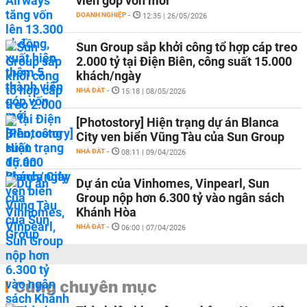
viên góp vốn mới
DOANH NGHIỆP
-
12:35 | 26/05/2026
Sun Group sắp khởi công tổ hợp cáp treo
2.000 tỷ tại Điện Biên, công suất 15.000
khách/ngày
NHÀ ĐẤT
-
15:18 | 08/05/2026
[Photostory] Hiện trạng dự án Blanca
City ven biển Vũng Tàu của Sun Group
NHÀ ĐẤT
-
08:11 | 09/04/2026
Dự án của Vinhomes, Vinpearl, Sun
Group nộp hơn 6.300 tỷ vào ngân sách
Khánh Hòa
NHÀ ĐẤT
-
06:00 | 07/04/2026
Cùng chuyên mục