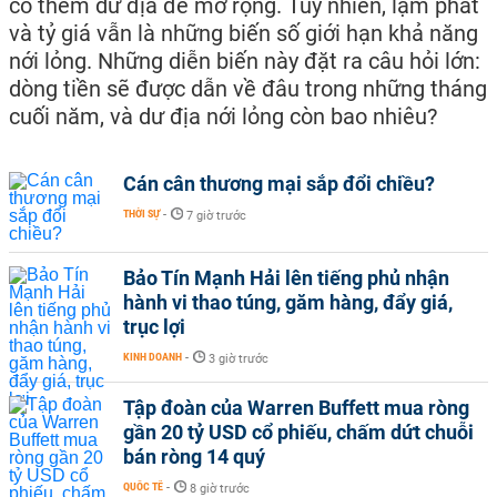
có thêm dư địa để mở rộng. Tuy nhiên, lạm phát
và tỷ giá vẫn là những biến số giới hạn khả năng
nới lỏng. Những diễn biến này đặt ra câu hỏi lớn:
dòng tiền sẽ được dẫn về đâu trong những tháng
cuối năm, và dư địa nới lỏng còn bao nhiêu?
Cán cân thương mại sắp đổi chiều?
THỜI SỰ
-
7 giờ trước
Bảo Tín Mạnh Hải lên tiếng phủ nhận
hành vi thao túng, găm hàng, đẩy giá,
trục lợi
KINH DOANH
-
3 giờ trước
Tập đoàn của Warren Buffett mua ròng
gần 20 tỷ USD cổ phiếu, chấm dứt chuỗi
bán ròng 14 quý
QUỐC TẾ
-
8 giờ trước