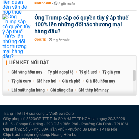
KINH DOANH
-
2 giờ trước
Ông Trump sắp có quyền tùy ý áp thuế
100% lên những đối tác thương mại
hàng đầu?
QUỐC TẾ
-
2 giờ trước
LIÊN KẾT NỔI BẬT
Giá vàng hôm nay
Tỷ giá ngoại tệ
Tỷ giá usd
Tỷ giá yen
Tỷ giá euro
Giá heo hơi
Giá cà phê
Giá tiêu hôm nay
Lãi suất ngân hàng
Giá xăng dầu
Giá thép hôm nay
Giá sầu riêng
Giá thịt heo
Giá gạo
Giá cao su
Best Retail Brokers
Diễn đàn đầu tư Việt Nam 2026
Trang TTĐTTH của công ty VietNewsCorp
Giấy phép số 3323/GP-TTĐT do Sở VH&TT TP.HCM cấp ngày 20/3/2026
Lầu 5 - Compa Building - 293 Điện Biên Phủ - Phường Gia Định - TP.HCM
Chi nhánh:
Số 5 - Khu 38A Trần Phú - Phường Ba Đình - TP. Hà Nội
Chịu trách nhiệm nội dung:
Hoàng Hữu Lợi