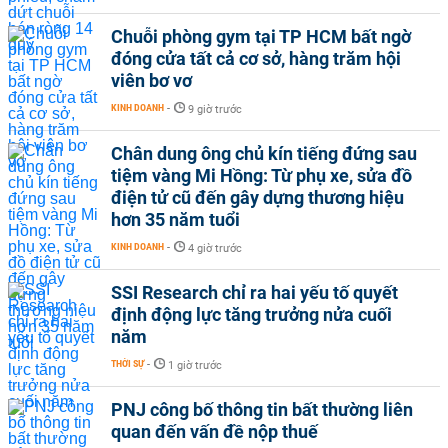
Chuỗi phòng gym tại TP HCM bất ngờ
đóng cửa tất cả cơ sở, hàng trăm hội
viên bơ vơ
KINH DOANH
-
9 giờ trước
Chân dung ông chủ kín tiếng đứng sau
tiệm vàng Mi Hồng: Từ phụ xe, sửa đồ
điện tử cũ đến gây dựng thương hiệu
hơn 35 năm tuổi
KINH DOANH
-
4 giờ trước
SSI Research chỉ ra hai yếu tố quyết
định động lực tăng trưởng nửa cuối
năm
THỜI SỰ
-
1 giờ trước
PNJ công bố thông tin bất thường liên
quan đến vấn đề nộp thuế