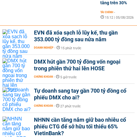
tăng trên 30%
TÀI CHÍNH
-
15:12 | 05/08/2026
EVN đã xóa sạch lỗ lũy kế, thu gần
353.000 tỷ đồng sau nửa năm
DOANH NGHIỆP
-
15 phút trước
DMX hút gần 700 tỷ đồng vốn ngoại
trong phiên thứ hai lên HOSE
CHỨNG KHOÁN
-
5 giờ trước
Tự doanh sang tay gần 700 tỷ đồng cổ
phiếu DMX cho ai?
CHỨNG KHOÁN
-
27 phút trước
NHNN cần tăng nắm giữ bao nhiêu cổ
phiếu CTG để sở hữu tối thiểu 65%
VietinBank?