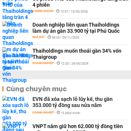
4 phiên
CHỨNG KHOÁN
-
12:07 | 15/05/2026
Doanh nghiệp liên quan Thaiholdings
làm dự án gần 33.900 tỷ tại Phú Quốc
NHÀ ĐẤT
-
08:25 | 29/11/2025
Thaiholdings muốn thoái gần 34% vốn
Thaigroup
DOANH NGHIỆP
-
12:35 | 24/05/2024
Cùng chuyên mục
EVN đã xóa sạch lỗ lũy kế, thu gần
353.000 tỷ đồng sau nửa năm
DOANH NGHIỆP
-
15 phút trước
VNPT nắm giữ hơn 62.000 tỷ đồng tiền