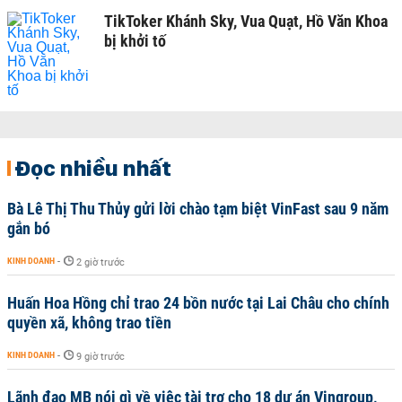
TikToker Khánh Sky, Vua Quạt, Hồ Văn Khoa
bị khởi tố
Đọc nhiều nhất
Bà Lê Thị Thu Thủy gửi lời chào tạm biệt VinFast sau 9 năm
gắn bó
KINH DOANH
-
2 giờ trước
Huấn Hoa Hồng chỉ trao 24 bồn nước tại Lai Châu cho chính
quyền xã, không trao tiền
KINH DOANH
-
9 giờ trước
Lãnh đạo MB nói gì về việc tài trợ cho 18 dự án Vingroup,