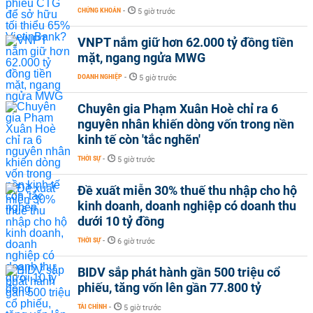
CHỨNG KHOÁN
-
5 giờ trước
VNPT nắm giữ hơn 62.000 tỷ đồng tiền
mặt, ngang ngửa MWG
DOANH NGHIỆP
-
5 giờ trước
Chuyên gia Phạm Xuân Hoè chỉ ra 6
nguyên nhân khiến dòng vốn trong nền
kinh tế còn 'tắc nghẽn'
THỜI SỰ
-
5 giờ trước
Đề xuất miễn 30% thuế thu nhập cho hộ
kinh doanh, doanh nghiệp có doanh thu
dưới 10 tỷ đồng
THỜI SỰ
-
6 giờ trước
BIDV sắp phát hành gần 500 triệu cổ
phiếu, tăng vốn lên gần 77.800 tỷ
TÀI CHÍNH
-
5 giờ trước