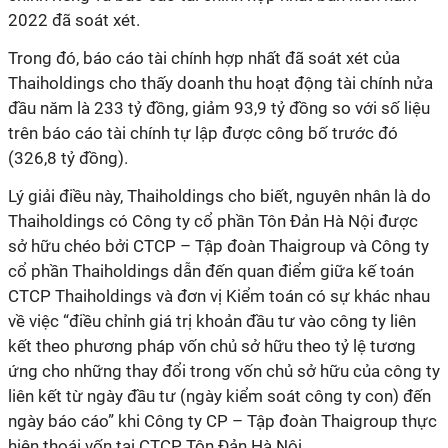
2022 đã soát xét.
Trong đó, báo cáo tài chính hợp nhất đã soát xét của
Thaiholdings cho thấy doanh thu hoạt động tài chính nửa
đầu năm là 233 tỷ đồng, giảm 93,9 tỷ đồng so với số liệu
trên báo cáo tài chính tự lập được công bố trước đó
(326,8 tỷ đồng).
Lý giải điều này, Thaiholdings cho biết, nguyên nhân là do
Thaiholdings có Công ty cổ phần Tôn Đản Hà Nội được
sở hữu chéo bởi CTCP – Tập đoàn Thaigroup và Công ty
cổ phần Thaiholdings dẫn đến quan điểm giữa kế toán
CTCP Thaiholdings và đơn vị Kiểm toán có sự khác nhau
về việc “điều chỉnh giá trị khoản đầu tư vào công ty liên
kết theo phương pháp vốn chủ sở hữu theo tỷ lệ tương
ứng cho những thay đổi trong vốn chủ sở hữu của công ty
liên kết từ ngày đầu tư (ngày kiểm soát công ty con) đến
ngày báo cáo” khi Công ty CP – Tập đoàn Thaigroup thực
hiện thoái vốn tại CTCP Tôn Đản Hà Nội.