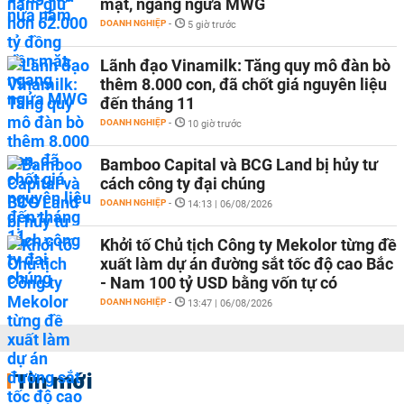
mặt, ngang ngửa MWG
DOANH NGHIỆP
-
5 giờ trước
Lãnh đạo Vinamilk: Tăng quy mô đàn bò
thêm 8.000 con, đã chốt giá nguyên liệu
đến tháng 11
DOANH NGHIỆP
-
10 giờ trước
Bamboo Capital và BCG Land bị hủy tư
cách công ty đại chúng
DOANH NGHIỆP
-
14:13 | 06/08/2026
Khởi tố Chủ tịch Công ty Mekolor từng đề
xuất làm dự án đường sắt tốc độ cao Bắc
- Nam 100 tỷ USD bằng vốn tự có
DOANH NGHIỆP
-
13:47 | 06/08/2026
Tin mới