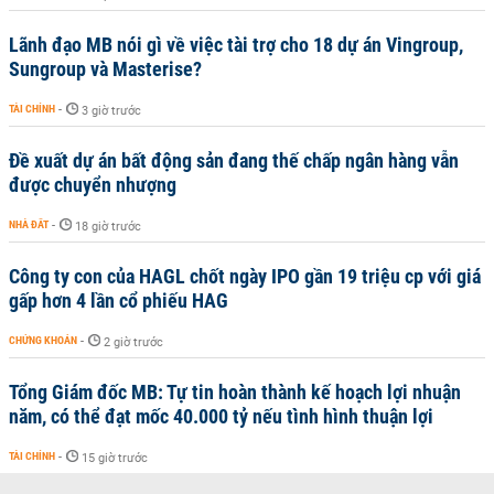
Lãnh đạo MB nói gì về việc tài trợ cho 18 dự án Vingroup,
Sungroup và Masterise?
TÀI CHÍNH
-
3 giờ trước
Đề xuất dự án bất động sản đang thế chấp ngân hàng vẫn
được chuyển nhượng
NHÀ ĐẤT
-
18 giờ trước
Công ty con của HAGL chốt ngày IPO gần 19 triệu cp với giá
gấp hơn 4 lần cổ phiếu HAG
CHỨNG KHOÁN
-
2 giờ trước
Tổng Giám đốc MB: Tự tin hoàn thành kế hoạch lợi nhuận
năm, có thể đạt mốc 40.000 tỷ nếu tình hình thuận lợi
TÀI CHÍNH
-
15 giờ trước