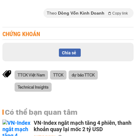
Theo
Dòng Vốn Kinh Doanh
Copy link
CHỨNG KHOÁN
Chia sẻ
TTCK Việt Nam
TTCK
dự báo TTCK
Technical Insights
Có thể bạn quan tâm
VN-Index ngắt mạch tăng 4 phiên, thanh
khoản quay lại mốc 2 tỷ USD