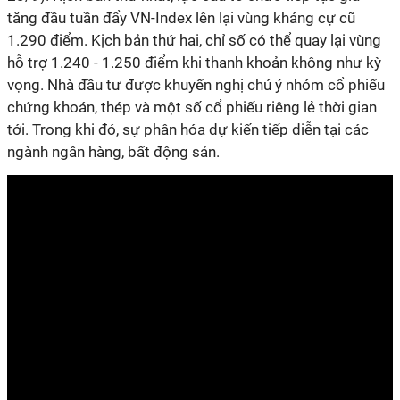
tăng đầu tuần đẩy VN-Index lên lại vùng kháng cự cũ
1.290 điểm. Kịch bản thứ hai, chỉ số có thể quay lại vùng
hỗ trợ 1.240 - 1.250 điểm khi thanh khoản không như kỳ
vọng. Nhà đầu tư được khuyến nghị chú ý nhóm cổ phiếu
chứng khoán, thép và một số cổ phiếu riêng lẻ thời gian
tới. Trong khi đó, sự phân hóa dự kiến tiếp diễn tại các
ngành ngân hàng, bất động sản.