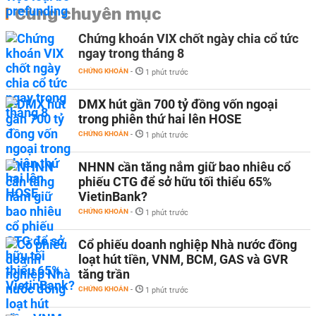
Cùng chuyên mục
Chứng khoán VIX chốt ngày chia cổ tức
ngay trong tháng 8
CHỨNG KHOÁN
-
1 phút trước
DMX hút gần 700 tỷ đồng vốn ngoại
trong phiên thứ hai lên HOSE
CHỨNG KHOÁN
-
1 phút trước
NHNN cần tăng nắm giữ bao nhiêu cổ
phiếu CTG để sở hữu tối thiểu 65%
VietinBank?
CHỨNG KHOÁN
-
1 phút trước
Cổ phiếu doanh nghiệp Nhà nước đồng
loạt hút tiền, VNM, BCM, GAS và GVR
tăng trần
CHỨNG KHOÁN
-
1 phút trước