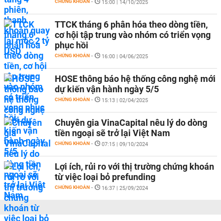
CHỨNG KHOÁN
-
15:00 | 14/10/2025
TTCK tháng 6 phân hóa theo dòng tiền,
cơ hội tập trung vào nhóm có triển vọng
phục hồi
CHỨNG KHOÁN
-
16:00 | 04/06/2025
HOSE thông báo hệ thống công nghệ mới
dự kiến vận hành ngày 5/5
CHỨNG KHOÁN
-
15:13 | 02/04/2025
Chuyên gia VinaCapital nêu lý do dòng
tiền ngoại sẽ trở lại Việt Nam
CHỨNG KHOÁN
-
07:15 | 09/10/2024
Lợi ích, rủi ro với thị trường chứng khoán
từ việc loại bỏ prefunding
CHỨNG KHOÁN
-
16:37 | 25/09/2024