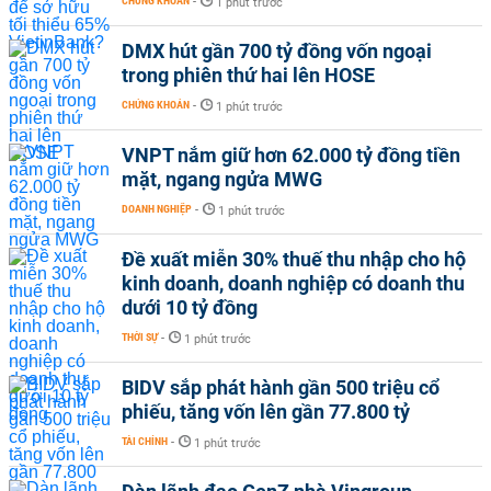
CHỨNG KHOÁN
-
1 phút trước
DMX hút gần 700 tỷ đồng vốn ngoại
trong phiên thứ hai lên HOSE
CHỨNG KHOÁN
-
1 phút trước
VNPT nắm giữ hơn 62.000 tỷ đồng tiền
mặt, ngang ngửa MWG
DOANH NGHIỆP
-
1 phút trước
Đề xuất miễn 30% thuế thu nhập cho hộ
kinh doanh, doanh nghiệp có doanh thu
dưới 10 tỷ đồng
THỜI SỰ
-
1 phút trước
BIDV sắp phát hành gần 500 triệu cổ
phiếu, tăng vốn lên gần 77.800 tỷ
TÀI CHÍNH
-
1 phút trước