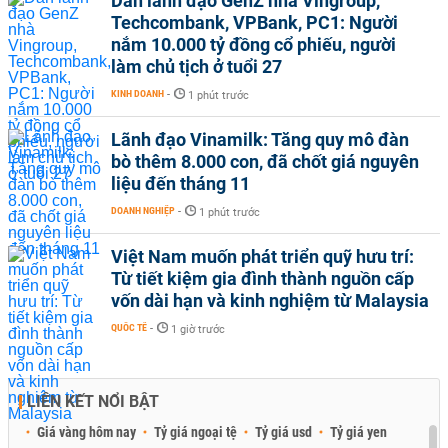
Dàn lãnh đạo GenZ nhà Vingroup,
Techcombank, VPBank, PC1: Người
nắm 10.000 tỷ đồng cổ phiếu, người
làm chủ tịch ở tuổi 27
KINH DOANH
-
1 phút trước
Lãnh đạo Vinamilk: Tăng quy mô đàn
bò thêm 8.000 con, đã chốt giá nguyên
liệu đến tháng 11
DOANH NGHIỆP
-
1 phút trước
Việt Nam muốn phát triển quỹ hưu trí:
Từ tiết kiệm gia đình thành nguồn cấp
vốn dài hạn và kinh nghiệm từ Malaysia
QUỐC TẾ
-
1 giờ trước
LIÊN KẾT NỔI BẬT
Giá vàng hôm nay
Tỷ giá ngoại tệ
Tỷ giá usd
Tỷ giá yen