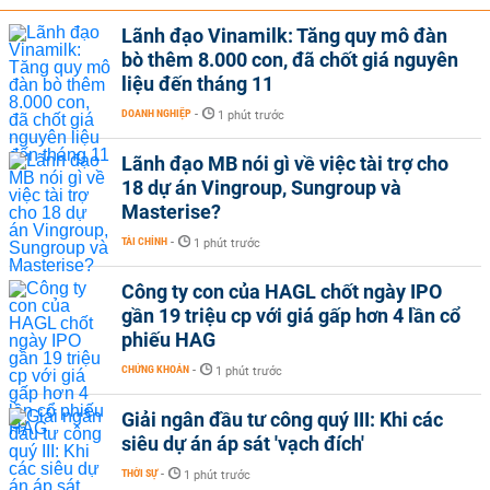
Lãnh đạo Vinamilk: Tăng quy mô đàn
bò thêm 8.000 con, đã chốt giá nguyên
liệu đến tháng 11
DOANH NGHIỆP
-
1 phút trước
Lãnh đạo MB nói gì về việc tài trợ cho
18 dự án Vingroup, Sungroup và
Masterise?
TÀI CHÍNH
-
1 phút trước
Công ty con của HAGL chốt ngày IPO
gần 19 triệu cp với giá gấp hơn 4 lần cổ
phiếu HAG
CHỨNG KHOÁN
-
1 phút trước
Giải ngân đầu tư công quý III: Khi các
siêu dự án áp sát 'vạch đích'
THỜI SỰ
-
1 phút trước