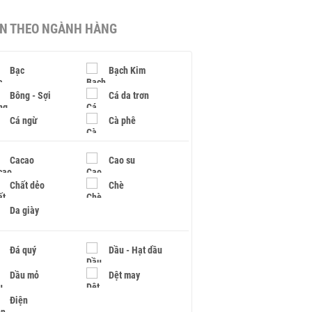
IN THEO NGÀNH HÀNG
Bạc
Bạch Kim
Bông - Sợi
Cá da trơn
Cá ngừ
Cà phê
Cacao
Cao su
Chất dẻo
Chè
Da giày
Đá quý
Dầu - Hạt dầu
Dầu mỏ
Dệt may
Điện