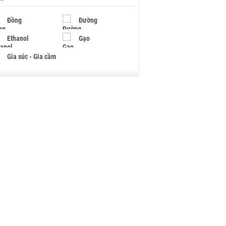
Đồng
Đường
Ethanol
Gạo
Gia súc - Gia cầm
Giấy
Gỗ
Hạt điều
Hồ tiêu - Hạt tiêu
Khí đốt
Kim loại khác
Mắc ca
Muối
Ngũ cốc
Nhựa - Hạt nhựa
Palladium
Phân bón