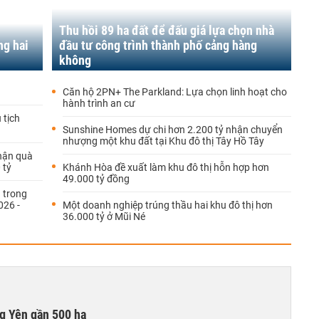
Thu hồi 89 ha đất để đấu giá lựa chọn nhà
ng hai
đầu tư công trình thành phố cảng hàng
không
Căn hộ 2PN+ The Parkland: Lựa chọn linh hoạt cho
hành trình an cư
 tịch
Sunshine Homes dự chi hơn 2.200 tỷ nhận chuyển
nhượng một khu đất tại Khu đô thị Tây Hồ Tây
hận quà
 tỷ
Khánh Hòa đề xuất làm khu đô thị hỗn hợp hơn
49.000 tỷ đồng
 trong
026 -
Một doanh nghiệp trúng thầu hai khu đô thị hơn
36.000 tỷ ở Mũi Né
g Yên gần 500 ha