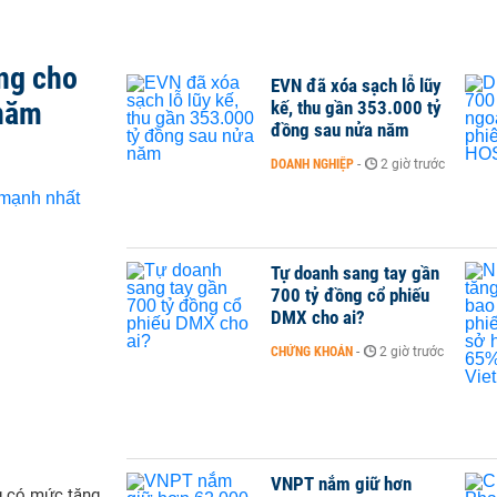
ng cho
EVN đã xóa sạch lỗ lũy
 năm
kế, thu gần 353.000 tỷ
đồng sau nửa năm
DOANH NGHIỆP
-
2 giờ trước
Tự doanh sang tay gần
700 tỷ đồng cổ phiếu
DMX cho ai?
CHỨNG KHOÁN
-
2 giờ trước
VNPT nắm giữ hơn
g có mức tăng