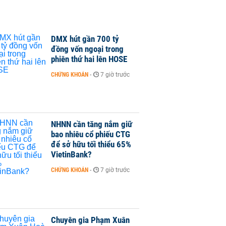
DMX hút gần 700 tỷ
đồng vốn ngoại trong
phiên thứ hai lên HOSE
CHỨNG KHOÁN
-
7 giờ trước
NHNN cần tăng nắm giữ
bao nhiêu cổ phiếu CTG
để sở hữu tối thiểu 65%
VietinBank?
CHỨNG KHOÁN
-
7 giờ trước
Chuyên gia Phạm Xuân