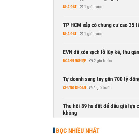
NHÀ ĐẤT
-
1 giờ trước
TP HCM sắp có chung cư cao 35 tầ
NHÀ ĐẤT
-
1 giờ trước
EVN đã xóa sạch lỗ lũy kế, thu g
DOANH NGHIỆP
-
2 giờ trước
Tự doanh sang tay gần 700 tỷ đồn
CHỨNG KHOÁN
-
2 giờ trước
Thu hồi 89 ha đất để đấu giá lựa 
không
NHÀ ĐẤT
-
3 giờ trước
ĐỌC NHIỀU NHẤT