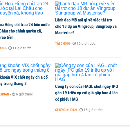
TCK, ai đã mua vào?
Lãnh đạo MB nói gì về việc tài trợ
oa Hồng chỉ trao 24 bồn nước
ine, lao động công trình đóng BHXH bắt buộc
cho 18 dự án Vingroup, Sungroup và
 Châu cho chính quyền xã,
Masterise?
rao tiền
TÀI CHÍNH
-
16 giờ trước
OANH
-
11 giờ trước
 Văn Khoa bị khởi tố
khoán VIX chốt ngày chia cổ
y trong tháng 8
Công ty con của HAGL chốt ngày IPO
gần 19 triệu cp với giá gấp hơn 4 lần
KHOÁN
-
6 giờ trước
cổ phiếu HAG
CHỨNG KHOÁN
-
15 giờ trước