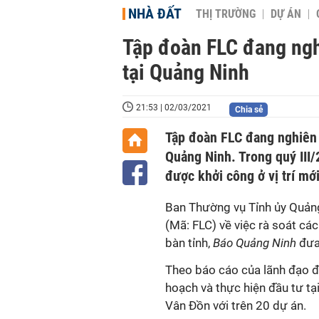
NHÀ ĐẤT
THỊ TRƯỜNG
DỰ ÁN
Tập đoàn FLC đang ngh
tại Quảng Ninh
21:53 | 02/03/2021
Chia sẻ
Tập đoàn FLC đang nghiên c
Quảng Ninh. Trong quý III
được khởi công ở vị trí mới
Ban Thường vụ Tỉnh ủy Quảng
(Mã: FLC) về việc rà soát cá
bàn tỉnh,
Báo Quảng Ninh
đưa 
Theo báo cáo của lãnh đạo 
hoạch và thực hiện đầu tư t
Vân Đồn với trên 20 dự án.