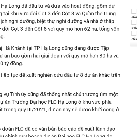
TP Hạ Long đã đầu tư và đưa vào hoạt động, gồm dự
 tại khu vực đồi Cột 3 đến Cột 8 và Quần thể trung
 lịch nghỉ dưỡng, biệt thự nghỉ dưỡng và nhà ở thấp
 đồi Cột 3 đến Cột 8 với quy mô hơn 62 ha, tổng vốn
g.
hị Hà Khánh tại TP Hạ Long cũng đang được Tập
Dự án bao gồm hai giai đoạn với quy mô hơn 80 ha và
0 tỷ đồng.
tiếp tục đề xuất nghiên cứu đầu tư 8 dự án khác trên
ng vụ Tỉnh ủy cũng đã thống nhất chủ trương tìm một
 dự án Trường Đại học FLC Hạ Long ở khu vực phía
trong quý III/2021, dự án này sẽ được khởi công ở
p đoàn FLC đã có văn bản báo cáo đề xuất lãnh đạo
ều chỉnh quy hoạch dự án Đại học FLC Hạ Long do