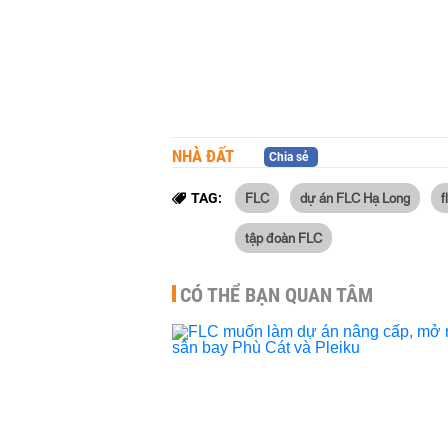
NHÀ ĐẤT
Chia sẻ
FLC
dự án FLC Hạ Long
f
TAG:
tập đoàn FLC
CÓ THỂ BẠN QUAN TÂM