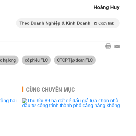
Hoàng Huy
Theo
Doanh Nghiệp & Kinh Doanh
Copy link
lc hạ long
cổ phiếu FLC
CTCP Tập đoàn FLC
CÙNG CHUYÊN MỤC