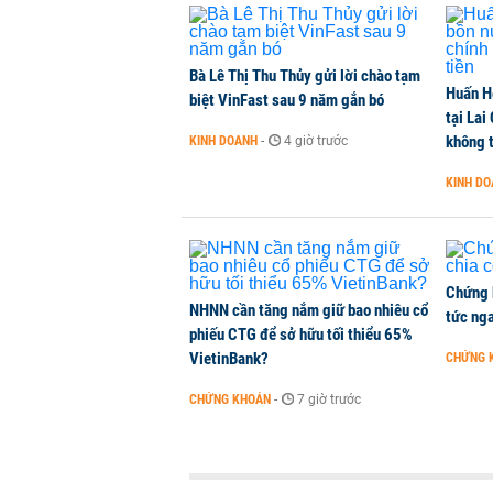
Dòng tiền ngoại bất ngờ trở lại T
CHỨNG KHOÁN
-
3 giờ trước
Bà Lê Thị Thu Thủy gửi lời chào tạm
Huấn H
Kiến nghị đưa người bán hàng onl
biệt VinFast sau 9 năm gắn bó
tại Lai
THỜI SỰ
-
3 giờ trước
không t
KINH DOANH
-
4 giờ trước
KINH D
TikToker Khánh Sky, Vua Quạt, Hồ
KINH DOANH
-
3 giờ trước
Chứng 
NHNN cần tăng nắm giữ bao nhiêu cổ
tức nga
phiếu CTG để sở hữu tối thiểu 65%
VietinBank?
CHỨNG 
CHỨNG KHOÁN
-
7 giờ trước