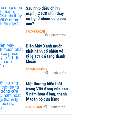
Sau nhịp điều chỉnh
mạnh, CTCK nhìn thấy
cơ hội ở nhóm cổ phiếu
nào?
CHỨNG KHOÁN
-
1 phút trước
Điện Máy Xanh muốn
phát hành cổ phiếu với
tỷ lệ 1:1 để tăng thanh
khoản
DOANH NGHIỆP
-
1 phút trước
Một thương hiệu thời
trang Việt đóng cửa sau
5 năm hoạt động, thanh
lý toàn bộ cửa hàng
KINH DOANH
-
1 phút trước