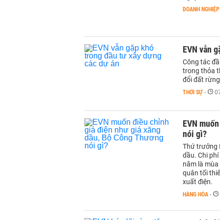
DOANH NGHIỆP
EVN vẫn gặ
Công tác đầ
trong thỏa 
đổi đất rừn
THỜI SỰ
-
0
EVN muốn 
nói gì?
Thứ trưởng 
dầu. Chi ph
năm là mùa m
quân tối thi
xuất điện.
HÀNG HÓA
-