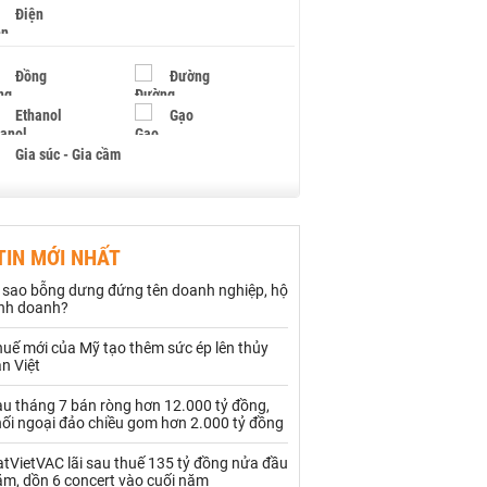
Điện
Đồng
Đường
Ethanol
Gạo
Gia súc - Gia cầm
Giấy
Gỗ
TIN MỚI NHẤT
Hạt điều
Hồ tiêu - Hạt tiêu
ì sao bỗng dưng đứng tên doanh nghiệp, hộ
Khí đốt
inh doanh?
uế mới của Mỹ tạo thêm sức ép lên thủy
Kim loại khác
Mắc ca
n Việt
Muối
Ngũ cốc
au tháng 7 bán ròng hơn 12.000 tỷ đồng,
hối ngoại đảo chiều gom hơn 2.000 tỷ đồng
Nhựa - Hạt nhựa
tVietVAC lãi sau thuế 135 tỷ đồng nửa đầu
ăm, dồn 6 concert vào cuối năm