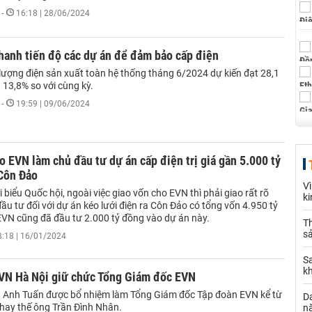
-
16:18 | 28/06/2024
hanh tiến độ các dự án để đảm bảo cấp điện
lượng điện sản xuất toàn hệ thống tháng 6/2024 dự kiến đạt 28,1
 13,8% so với cùng kỳ.
-
19:59 | 09/06/2024
 EVN làm chủ đầu tư dự án cấp điện trị giá gần 5.000 tỷ
Côn Đảo
V
 biểu Quốc hội, ngoài việc giao vốn cho EVN thì phải giao rất rõ
k
ầu tư đối với dự án kéo lưới điện ra Côn Đảo có tổng vốn 4.950 tỷ
EVN cũng đã đầu tư 2.000 tỷ đồng vào dự án này.
Th
sả
8:18 | 16/01/2024
S
k
EVN Hà Nội giữ chức Tổng Giám đốc EVN
Anh Tuấn được bổ nhiệm làm Tổng Giám đốc Tập đoàn EVN kể từ
Da
thay thế ông Trần Đình Nhân.
n