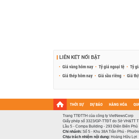
LIÊN KẾT NỔI BẬT
Giá vàng hôm nay
Tỷ giá ngoại tệ
Tỷ gi
Giá thép hôm nay
Giá sầu riêng
Giá thị
THỜI SỰ
DỰ BÁO
HÀNG HÓA
QU
Trang TTĐTTH của công ty VietNewsCorp
Giấy phép số 3323/GP-TTĐT do Sở VH&TT T
Lầu 5 - Compa Building - 293 Điện Biên Phủ
Chi nhánh:
Số 5 - Khu 38A Trần Phú - Phường
Chịu trách nhiệm nội dung:
Hoàng Hữu Lợi