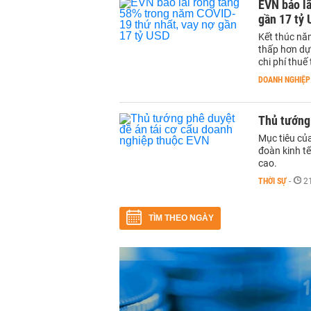
EVN báo lã
gần 17 tỷ
Kết thúc nă
thấp hơn dự
chi phí thu
DOANH NGHIỆP
Thủ tướng
Mục tiêu củ
đoàn kinh tế
cao.
THỜI SỰ
-
2
TÌM THEO NGÀY