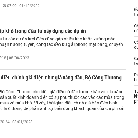
-
07:00 | 01/12/2023
Đ
t
C
p khó trong đầu tư xây dựng các dự án
nộ
u tư các dự án lưới điện cũng gặp nhiều khó khăn vướng mắc
C
thuận hướng tuyến, công tác đền bù giải phóng mặt bằng, chuyển
dư
g…
7:18 | 08/08/2023
Gi
tă
D
điều chỉnh giá điện như giá xăng dầu, Bộ Công Thương
h
15
Bộ Công Thương cho biết, giá điện có đặc trưng khác với giá xăng
k
í sản xuất kinh doanh điện có sự phụ thuộc cao vào các mùa trong
ph
ưa và mùa khô. Vì vậy, thời gian điều chỉnh giá bán điện bình
ểu là 6 tháng để phản ánh sự biến động khách quan của chi phí sản
20:24 | 03/01/2023