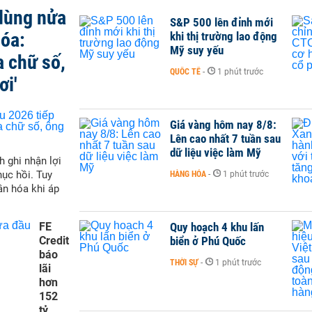
 dùng nửa
S&P 500 lên đỉnh mới
hóa:
khi thị trường lao động
Mỹ suy yếu
a chữ số,
QUỐC TẾ
-
1 phút trước
ơi'
Giá vàng hôm nay 8/8:
Lên cao nhất 7 tuần sau
dữ liệu việc làm Mỹ
h ghi nhận lợi
hục hồi. Tuy
HÀNG HÓA
-
1 phút trước
ân hóa khi áp
FE
Quy hoạch 4 khu lấn
Credit
biển ở Phú Quốc
báo
THỜI SỰ
-
1 phút trước
lãi
hơn
152
tỷ