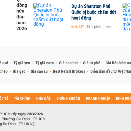
đồng
Dự án Sheraton Phú
nửa
Quốc bị buộc chấm dứt
đầu
hoạt động
năm
NHÀ ĐẤT
-
1 phút trước
2026
á usd
Tỷ giá yen
Tỷ giá euro
Giá heo hơi
Giá cà phê
Giá tiêu hôm n
t heo
Giá gạo
Giá cao su
Best Retail Brokers
Diễn đàn đầu tư Việt N
ỐC TẾ
TÀI CHÍNH
NHÀ ĐẤT
CHỨNG KHOÁN
DOANH NGHIỆP
KINH DO
P.HCM cấp ngày 20/3/2026
 - Phường Gia Định - TP.HCM
 Ba Đình - TP. Hà Nội