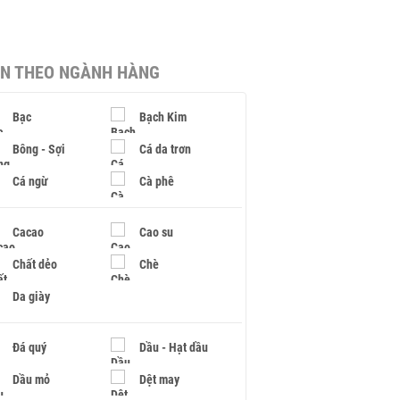
IN THEO NGÀNH HÀNG
Bạc
Bạch Kim
Bông - Sợi
Cá da trơn
Cá ngừ
Cà phê
Cacao
Cao su
Chất dẻo
Chè
Da giày
Đá quý
Dầu - Hạt dầu
Dầu mỏ
Dệt may