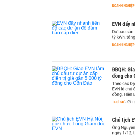
DOANH NGHIỆP
EVN đẩy n
Dự báo sản 
tỷ kWh, tăng
DOANH NGHIỆP
ĐBQH: Giao
đồng cho 
Theo các Đại
EVN là chủ đ
đồng. Hiện 
THỜI SỰ
-
1
Chủ tịch 
Ông Nguyễn 
ngày 1/12, 