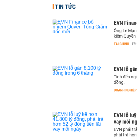
TIN TỨC
EVN Finan
Ông Lê Mạnh
kiêm Quyền 
TÀI CHÍNH
-
EVN lỗ gần
Tính đến ngà
đồng.
DOANH NGHIỆP
EVN lỗ luỹ
vay mỗi n
EVN phải trả
phải trả hơn 