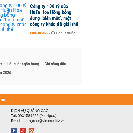
Công ty 100 tỷ của
Huấn Hoa Hồng bỗng
dưng ‘biến mất’, một
công ty khác đã giải thể
KINH DOANH
-
1 phút trước
ay
Lãi suất ngân hàng
Giá xăng dầu
am 2026
ANH
DỊCH VỤ QUẢNG CÁO
Tel:
0931589222 (Ms Ngọc)
Email:
quangcao@vietnambiz.vn