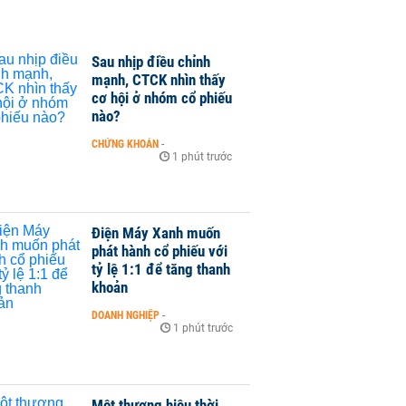
Sau nhịp điều chỉnh
mạnh, CTCK nhìn thấy
cơ hội ở nhóm cổ phiếu
nào?
CHỨNG KHOÁN
-
1 phút trước
Điện Máy Xanh muốn
phát hành cổ phiếu với
tỷ lệ 1:1 để tăng thanh
khoản
DOANH NGHIỆP
-
1 phút trước
Một thương hiệu thời