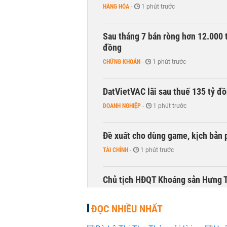
HÀNG HÓA
-
1 phút trước
Sau tháng 7 bán ròng hơn 12.000 
đồng
CHỨNG KHOÁN
-
1 phút trước
DatVietVAC lãi sau thuế 135 tỷ đ
DOANH NGHIỆP
-
1 phút trước
Đề xuất cho dùng game, kịch bản 
TÀI CHÍNH
-
1 phút trước
Chủ tịch HĐQT Khoáng sản Hưng Th
DOANH NGHIỆP
-
1 phút trước
ĐỌC NHIỀU NHẤT
Công ty 100 tỷ của Huấn Hoa Hồng 