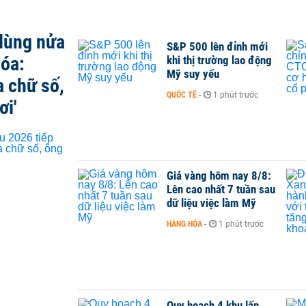
 dùng nửa
S&P 500 lên đỉnh mới
hóa:
khi thị trường lao động
Mỹ suy yếu
a chữ số,
QUỐC TẾ
-
1 phút trước
ơi'
Giá vàng hôm nay 8/8:
Lên cao nhất 7 tuần sau
dữ liệu việc làm Mỹ
HÀNG HÓA
-
1 phút trước
Quy hoạch 4 khu lấn