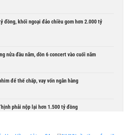
tỷ đồng, khối ngoại đảo chiều gom hơn 2.000 tỷ
ồng nửa đầu năm, dồn 6 concert vào cuối năm
phim để thế chấp, vay vốn ngân hàng
ịnh phải nộp lại hơn 1.500 tỷ đồng
bỗng dưng ‘biến mất’, một công ty khác đã giải thể