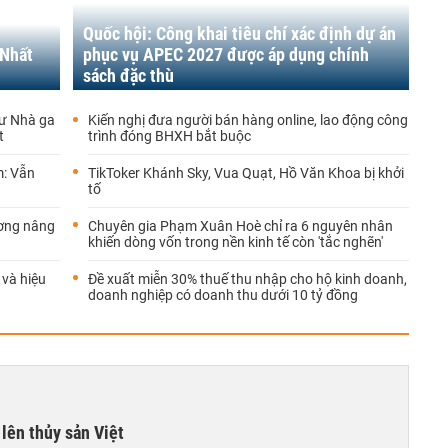
Quốc hội: Công khai tiêu chí xác định dự án
 Nhất
phục vụ APEC 2027 được áp dụng chính
sách đặc thù
tư Nhà ga
Kiến nghị đưa người bán hàng online, lao động công
t
trình đóng BHXH bắt buộc
m: Vẫn
TikToker Khánh Sky, Vua Quạt, Hồ Văn Khoa bị khởi
tố
ương nâng
Chuyên gia Phạm Xuân Hoè chỉ ra 6 nguyên nhân
khiến dòng vốn trong nền kinh tế còn 'tắc nghẽn'
và hiệu
Đề xuất miễn 30% thuế thu nhập cho hộ kinh doanh,
doanh nghiệp có doanh thu dưới 10 tỷ đồng
lên thủy sản Việt