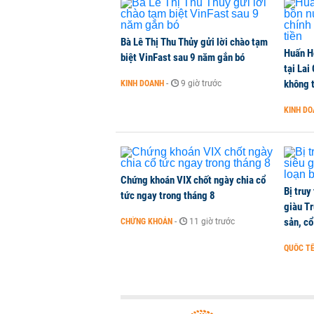
KINH DOANH
-
1 phút trước
Bà Lê Thị Thu Thủy gửi lời chào tạm
Huấn H
Dự án Sheraton Phú Quốc bị buộc
biệt VinFast sau 9 năm gắn bó
tại Lai
NHÀ ĐẤT
-
1 phút trước
không t
KINH DOANH
-
9 giờ trước
KINH D
15.000 nhà đầu tư 0 tuổi có tài 
phiếu tích sản cho con
QUỐC TẾ
-
1 phút trước
Chứng khoán VIX chốt ngày chia cổ
Bị truy
tức ngay trong tháng 8
giàu Tr
sản, cổ
CHỨNG KHOÁN
-
11 giờ trước
QUỐC T