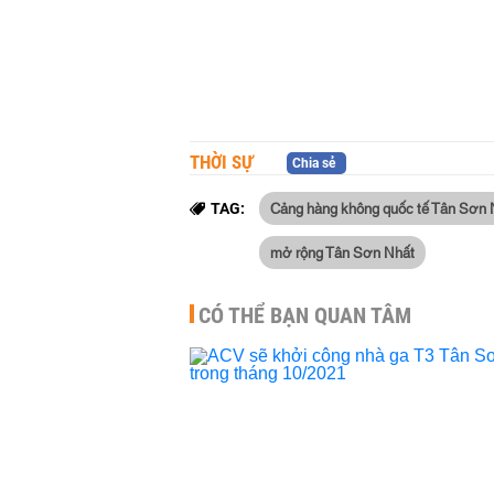
THỜI SỰ
Chia sẻ
Cảng hàng không quốc tế Tân Sơn 
TAG:
mở rộng Tân Sơn Nhất
CÓ THỂ BẠN QUAN TÂM