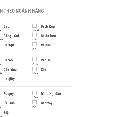
IN THEO NGÀNH HÀNG
Bạc
Bạch Kim
Bông - Sợi
Cá da trơn
Cá ngừ
Cà phê
Cacao
Cao su
Chất dẻo
Chè
Da giày
Đá quý
Dầu - Hạt dầu
Dầu mỏ
Dệt may
Điện