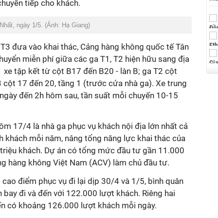
huyển tiếp cho khách.
Nhất, ngày 1/5. (Ảnh: Hạ Giang)
a T3 đưa vào khai thác, Cảng hàng không quốc tế Tân
chuyển miễn phí giữa các ga T1, T2 hiện hữu sang địa
 xe tập kết từ cột B17 đến B20 - làn B; ga T2 cột
3 cột 17 đến 20, tầng 1 (trước cửa nhà ga). Xe trung
ngày đến 2h hôm sau, tần suất mỗi chuyến 10-15
ôm 17/4 là nhà ga phục vụ khách nội địa lớn nhất cả
nh khách mỗi năm, nâng tổng năng lực khai thác của
 triệu khách. Dự án có tổng mức đầu tư gần 11.000
ng hàng không Việt Nam (ACV) làm chủ đầu tư.
cao điểm phục vụ đi lại dịp 30/4 và 1/5, bình quân
bay đi và đến với 122.000 lượt khách. Riêng hai
iến có khoảng 126.000 lượt khách mỗi ngày.