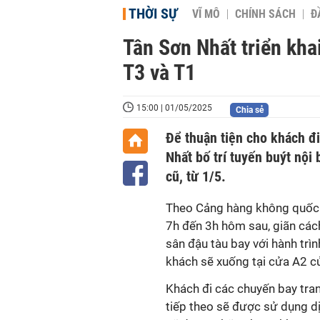
THỜI SỰ
VĨ MÔ
CHÍNH SÁCH
Đ
Tân Sơn Nhất triển kha
T3 và T1
15:00 | 01/05/2025
Chia sẻ
Để thuận tiện cho khách đi
Nhất bố trí tuyến buýt nội
cũ, từ 1/5.
Theo Cảng hàng không quốc t
7h đến 3h hôm sau, giãn các
sân đậu tàu bay với hành trìn
khách sẽ xuống tại cửa A2 c
Khách đi các chuyến bay tran
tiếp theo sẽ được sử dụng dị