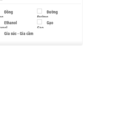
Đồng
Đường
Ethanol
Gạo
Gia súc - Gia cầm
Giấy
Gỗ
Hạt điều
Hồ tiêu - Hạt tiêu
Khí đốt
Kim loại khác
Mắc ca
Muối
Ngũ cốc
Nhựa - Hạt nhựa
Palladium
Phân bón