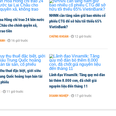
NHNN cần tăng nắm giữ bao nhiêu cổ
oa Hồng chỉ trao 24 bồn nước
 chấm dứt hoạt động
phiếu CTG để sở hữu tối thiểu 65%
 Châu cho chính quyền xã,
VietinBank?
rao tiền
CHỨNG KHOÁN
-
12 giờ trước
OANH
-
16 giờ trước
khoản chứng khoán: Phụ huynh Hàn Quốc đổ xô mua cổ
 thu thuế đặc biệt, giới siêu
Lãnh đạo Vinamilk: Tăng quy mô đàn
ung Quốc hoảng loạn bán tài
bò thêm 8.000 con, đã chốt giá
 phiếu
nguyên liệu đến tháng 11
Ế
-
11 giờ trước
DOANH NGHIỆP
-
17 giờ trước