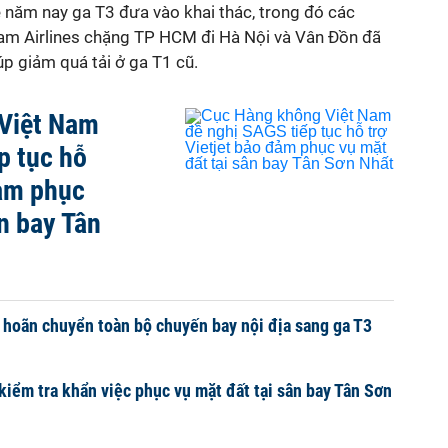
ễ năm nay ga T3 đưa vào khai thác, trong đó các
nam Airlines chặng TP HCM đi Hà Nội và Vân Đồn đã
p giảm quá tải ở ga T1 cũ.
Việt Nam
p tục hỗ
đảm phục
n bay Tân
 hoãn chuyển toàn bộ chuyến bay nội địa sang ga T3
iểm tra khẩn việc phục vụ mặt đất tại sân bay Tân Sơn