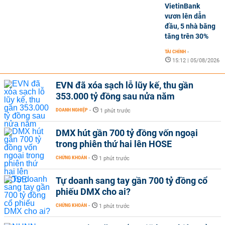
VietinBank
vươn lên dẫn
đầu, 5 nhà băng
tăng trên 30%
TÀI CHÍNH
-
15:12 | 05/08/2026
EVN đã xóa sạch lỗ lũy kế, thu gần
353.000 tỷ đồng sau nửa năm
DOANH NGHIỆP
-
1 phút trước
DMX hút gần 700 tỷ đồng vốn ngoại
trong phiên thứ hai lên HOSE
CHỨNG KHOÁN
-
1 phút trước
Tự doanh sang tay gần 700 tỷ đồng cổ
phiếu DMX cho ai?
CHỨNG KHOÁN
-
1 phút trước