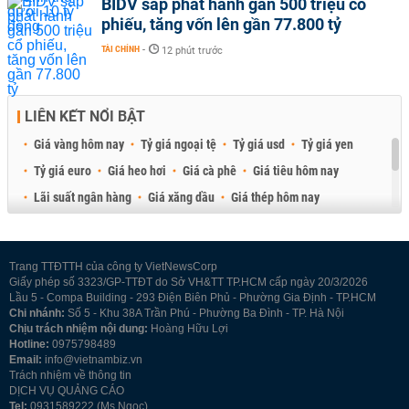
BIDV sắp phát hành gần 500 triệu cổ
phiếu, tăng vốn lên gần 77.800 tỷ
TÀI CHÍNH
-
12 phút trước
LIÊN KẾT NỔI BẬT
Giá vàng hôm nay
Tỷ giá ngoại tệ
Tỷ giá usd
Tỷ giá yen
Tỷ giá euro
Giá heo hơi
Giá cà phê
Giá tiêu hôm nay
Lãi suất ngân hàng
Giá xăng dầu
Giá thép hôm nay
Giá sầu riêng
Giá thịt heo
Giá gạo
Giá cao su
Best Retail Brokers
Diễn đàn đầu tư Việt Nam 2026
Trang TTĐTTH của công ty VietNewsCorp
Giấy phép số 3323/GP-TTĐT do Sở VH&TT TP.HCM cấp ngày 20/3/2026
Lầu 5 - Compa Building - 293 Điện Biên Phủ - Phường Gia Định - TP.HCM
Chi nhánh:
Số 5 - Khu 38A Trần Phú - Phường Ba Đình - TP. Hà Nội
Chịu trách nhiệm nội dung:
Hoàng Hữu Lợi
Hotline:
0975798489
Email:
info@vietnambiz.vn
Trách nhiệm về thông tin
DỊCH VỤ QUẢNG CÁO
Tel:
0931589222 (Ms Ngọc)