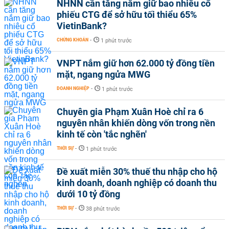
NHNN cần tăng nắm giữ bao nhiêu cổ
phiếu CTG để sở hữu tối thiểu 65%
VietinBank?
CHỨNG KHOÁN
-
1 phút trước
VNPT nắm giữ hơn 62.000 tỷ đồng tiền
mặt, ngang ngửa MWG
DOANH NGHIỆP
-
1 phút trước
Chuyên gia Phạm Xuân Hoè chỉ ra 6
nguyên nhân khiến dòng vốn trong nền
kinh tế còn 'tắc nghẽn'
THỜI SỰ
-
1 phút trước
Đề xuất miễn 30% thuế thu nhập cho hộ
kinh doanh, doanh nghiệp có doanh thu
dưới 10 tỷ đồng
THỜI SỰ
-
38 phút trước