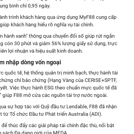
rung bình chỉ 0,95 ngày.
 hành trình khách hàng qua ứng dụng MyF88 cung cấp
giúp khách hàng hiểu rõ nghĩa vụ tài chính.
n hành xanh" thông qua chuyển đổi số giúp rút ngắn
ống còn 30 phút và giảm 56% lượng giấy sử dụng, trực
biên lợi nhuận và hiệu suất kinh doanh.
âm nhập dòng vốn ngoại
c quốc tế, hệ thống quản trị minh bạch, thực hành tài
c chứng chỉ bảo chứng (Hạng Vàng của CERISE+SPTF,
quyết. Việc thực hành ESG theo chuẩn mực quốc tế đã
" giúp F88 mở cửa các nguồn tài trợ nước ngoài.
qua sự hợp tác với Quỹ đầu tư Lendable, F88 đã nhận
ật từ Tổ chức Đầu tư Phát triển Australia (ADI).
ể thúc đẩy các giải pháp tài chính đặc thù, nổi bật
nh sách Đa dạng giới của MEDA.