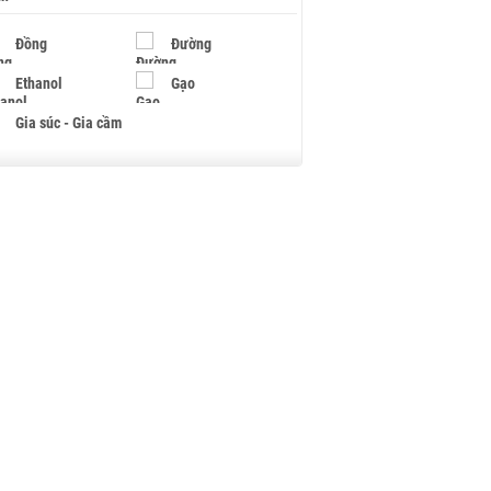
Đồng
Đường
Ethanol
Gạo
Gia súc - Gia cầm
Giấy
Gỗ
Hạt điều
Hồ tiêu - Hạt tiêu
Khí đốt
Kim loại khác
Mắc ca
Muối
Ngũ cốc
Nhựa - Hạt nhựa
Palladium
Phân bón