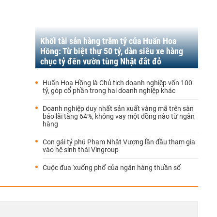
Khối tài sản hàng trăm tỷ của Huấn Hoa
Hồng: Từ biệt thự 50 tỷ, dàn siêu xe hàng
chục tỷ đến vườn tùng Nhật đắt đỏ
Huấn Hoa Hồng là Chủ tịch doanh nghiệp vốn 100
tỷ, góp cổ phần trong hai doanh nghiệp khác
Doanh nghiệp duy nhất sản xuất vàng mã trên sàn
báo lãi tăng 64%, không vay một đồng nào từ ngân
hàng
Con gái tỷ phú Phạm Nhật Vượng lần đầu tham gia
vào hệ sinh thái Vingroup
Cuộc đua 'xuống phố' của ngân hàng thuần số