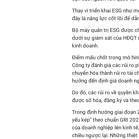
Thay vì triển khai ESG như m
đây là năng lực cốt lõi để dẫ
Bộ máy quản trị ESG được ch
dưới sự giám sát của HĐQT 
kinh doanh.
Điểm mấu chốt trong mô hình 
Công ty đánh giá các rủi ro 
chuyển hóa thành rủi ro tài ch
hưởng đến định giá doanh n
Do đó, các rủi ro về quyền k
được số hóa, đăng ký và theo
Trong định hướng giai đoạn 2
yếu kép" theo chuẩn GRI 202
của doanh nghiệp lên kinh tế
chiều ngược lại: Những thiệt 