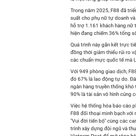
Trong năm 2025, F88 đã triển
suất cho phụ nữ tự doanh và 
hỗ trợ 1.161 khách hàng nữ t
hiện đang chiếm 36% tổng s
Quá trình này gắn kết trực ti
đồng thời giảm thiểu rủi ro 
các chuẩn mực quốc tế mà L
Với 949 phòng giao dịch, F88
đó 67% là lao động tự do. Đâ
ngân hàng truyền thống khó 
90% là tài sản vô hình củng 
Việc hệ thống hóa báo cáo ph
F88 đối thoại minh bạch với 
"Vui đời tiến bộ" cùng các c
trình xây dựng đội ngũ và th
Vietnam Post để mở rộng hệ 