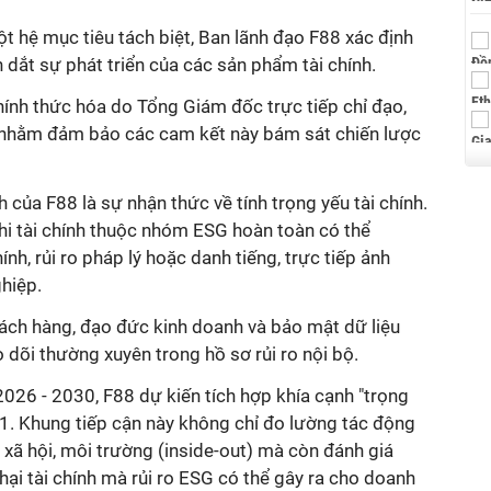
ột hệ mục tiêu tách biệt, Ban lãnh đạo F88 xác định
n dắt sự phát triển của các sản phẩm tài chính.
ính thức hóa do Tổng Giám đốc trực tiếp chỉ đạo,
nhằm đảm bảo các cam kết này bám sát chiến lược
của F88 là sự nhận thức về tính trọng yếu tài chính.
phi tài chính thuộc nhóm ESG hoàn toàn có thể
ính, rủi ro pháp lý hoặc danh tiếng, trực tiếp ảnh
ghiệp.
hách hàng, đạo đức kinh doanh và bảo mật dữ liệu
 dõi thường xuyên trong hồ sơ rủi ro nội bộ.
026 - 2030, F88 dự kiến tích hợp khía cạnh "trọng
1. Khung tiếp cận này không chỉ đo lường tác động
, xã hội, môi trường (inside-out) mà còn đánh giá
hại tài chính mà rủi ro ESG có thể gây ra cho doanh