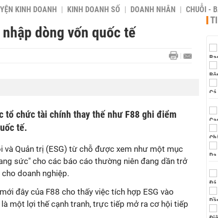
YỆN KINH DOANH
KINH DOANH SỐ
DOANH NHÂN
CHUỖI - 
T
m nhập dòng vốn quốc tế
 tổ chức tài chính thay thế như F88 ghi điểm
uốc tế.
ội và Quản trị (ESG) từ chỗ được xem như một mục
trang sức" cho các báo cáo thường niên đang dần trở
 cho doanh nghiệp.
ới đây của F88 cho thấy việc tích hợp ESG vào
là một lợi thế cạnh tranh, trực tiếp mở ra cơ hội tiếp