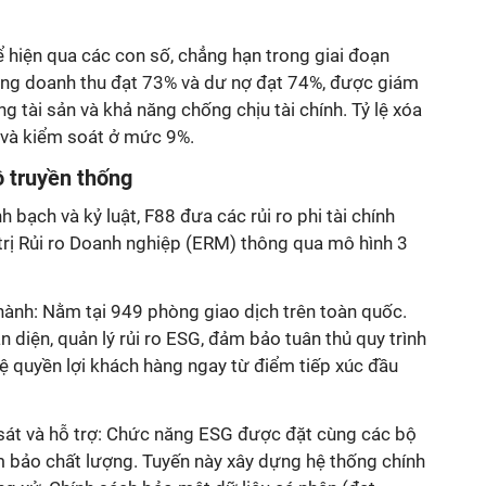
hể hiện qua các con số, chẳng hạn trong giai đoạn
ởng doanh thu đạt 73% và dư nợ đạt 74%, được giám
g tài sản và khả năng chống chịu tài chính. Tỷ lệ xóa
ì và kiểm soát ở mức 9%.
 truyền thống
 bạch và kỷ luật, F88 đưa các rủi ro phi tài chính
trị Rủi ro Doanh nghiệp (ERM) thông qua mô hình 3
 hành: Nằm tại 949 phòng giao dịch trên toàn quốc.
n diện, quản lý rủi ro ESG, đảm bảo tuân thủ quy trình
ệ quyền lợi khách hàng ngay từ điểm tiếp xúc đầu
 sát và hỗ trợ: Chức năng ESG được đặt cùng các bộ
m bảo chất lượng. Tuyến này xây dựng hệ thống chính