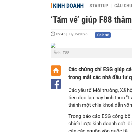
KINH DOANH
STARTUP
CÂU CHU
‘Tấm vé’ giúp F88 thâ
09:45 | 11/06/2026
Chia sẻ
Ảnh: F88
Các chứng chỉ ESG giúp các
trong mắt các nhà đầu tư q
Các yếu tố Môi trường, Xã h
tiêu độc lập hay hình thức "
thành một chìa khoá dẫn vốn
Trong báo cáo ESG công bố m
chiến lược kinh doanh cốt lõi 
cận các nguồn vốn quốc tế.