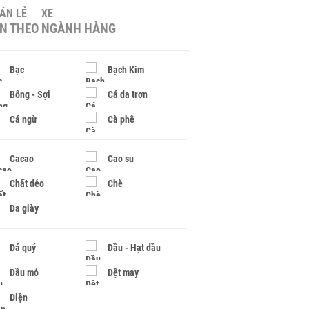
BÁN LẺ
XE
IN THEO NGÀNH HÀNG
Bạc
Bạch Kim
Bông - Sợi
Cá da trơn
Cá ngừ
Cà phê
Cacao
Cao su
Chất dẻo
Chè
Da giày
Đá quý
Dầu - Hạt dầu
Dầu mỏ
Dệt may
Điện