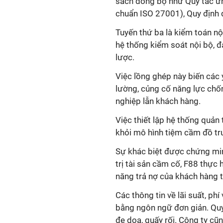
sách đồng bộ như Quy tắc ứn
chuẩn ISO 27001), Quy định qu
Tuyến thứ ba là kiểm toán nộ
hệ thống kiểm soát nội bộ, 
lược.
Việc lồng ghép này biến các 
lường, củng cố năng lực chố
nghiệp lẫn khách hàng.
Việc thiết lập hệ thống quản 
khỏi mô hình tiệm cầm đồ tr
Sự khác biệt được chứng minh
trị tài sản cầm cố, F88 thực 
năng trả nợ của khách hàng tr
Các thông tin về lãi suất, p
bằng ngôn ngữ đơn giản. Quy 
đe dọa, quấy rối. Công ty cũn