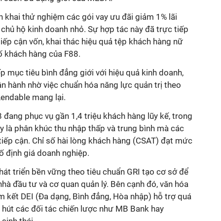
 khai thử nghiệm các gói vay ưu đãi giảm 1% lãi
chủ hộ kinh doanh nhỏ. Sự hợp tác này đã trực tiếp
iếp cận vốn, khai thác hiệu quả tệp khách hàng nữ
ố khách hàng của F88.
ếp mục tiêu bình đẳng giới với hiệu quả kinh doanh,
vận hành nhờ việc chuẩn hóa năng lực quản trị theo
endable mang lại.
 đang phục vụ gần 1,4 triệu khách hàng lũy kế, trong
y là phân khúc thu nhập thấp và trung bình mà các
tiếp cận. Chỉ số hài lòng khách hàng (CSAT) đạt mức
cố định giá doanh nghiệp.
át triển bền vững theo tiêu chuẩn GRI tạo cơ sở để
nhà đầu tư và cơ quan quản lý. Bên cạnh đó, văn hóa
am kết DEI (Đa dạng, Bình đẳng, Hòa nhập) hỗ trợ quá
u hút các đối tác chiến lược như MB Bank hay
sinh thái.