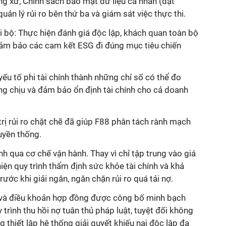
g xử, Chính sách bảo mật dữ liệu cá nhân (đạt
ản lý rủi ro bên thứ ba và giám sát việc thực thi.
i bộ: Thực hiện đánh giá độc lập, khách quan toàn bộ
đảm bảo các cam kết ESG đi đúng mục tiêu chiến
yếu tố phi tài chính thành những chỉ số có thể đo
ng chịu và đảm bảo ổn định tài chính cho cả doanh
trị rủi ro chặt chẽ đã giúp F88 phân tách rành mạch
uyền thống.
 qua cơ chế vận hành. Thay vì chỉ tập trung vào giá
hiện quy trình thẩm định sức khỏe tài chính và khả
ước khi giải ngân, ngăn chặn rủi ro quá tải nợ.
hí và điều khoản hợp đồng được công bố minh bạch
trình thu hồi nợ tuân thủ pháp luật, tuyệt đối không
g thiết lập hệ thống giải quyết khiếu nại độc lập đa