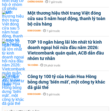
CHỨNG KHOÁN
-
7 giờ trước
Một thương hiệu thời trang Việt đóng
cửa sau 5 năm hoạt động, thanh lý toàn
bộ cửa hàng
KINH DOANH
-
7 giờ trước
TOP 10 ngân hàng lãi lớn nhất từ kinh
doanh ngoại hối nửa đầu năm 2026:
Vietcombank quán quân, ACB dẫn đầu
nhóm tư nhân
TÀI CHÍNH
-
29 phút trước
Công ty 100 tỷ của Huấn Hoa Hồng
bỗng dưng ‘biến mất’, một công ty khác
đã giải thể
KINH DOANH
-
5 giờ trước