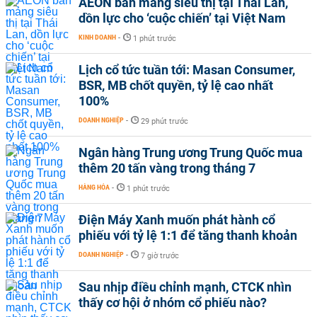
AEON bán mảng siêu thị tại Thái Lan,
dồn lực cho ‘cuộc chiến’ tại Việt Nam
KINH DOANH
-
1 phút trước
Lịch cổ tức tuần tới: Masan Consumer,
BSR, MB chốt quyền, tỷ lệ cao nhất
100%
DOANH NGHIỆP
-
29 phút trước
Ngân hàng Trung ương Trung Quốc mua
thêm 20 tấn vàng trong tháng 7
HÀNG HÓA
-
1 phút trước
Điện Máy Xanh muốn phát hành cổ
phiếu với tỷ lệ 1:1 để tăng thanh khoản
DOANH NGHIỆP
-
7 giờ trước
Sau nhịp điều chỉnh mạnh, CTCK nhìn
thấy cơ hội ở nhóm cổ phiếu nào?