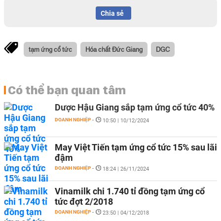
Chia sẻ
tạm ứng cổ tức
Hóa chất Đức Giang
DGC
Có thể bạn quan tâm
Dược Hậu Giang sắp tạm ứng cổ tức 40%
DOANH NGHIỆP
-
10:50 | 10/12/2024
May Việt Tiến tạm ứng cổ tức 15% sau lãi
đậm
DOANH NGHIỆP
-
18:24 | 26/11/2024
Vinamilk chi 1.740 tỉ đồng tạm ứng cổ
tức đợt 2/2018
DOANH NGHIỆP
-
23:50 | 04/12/2018