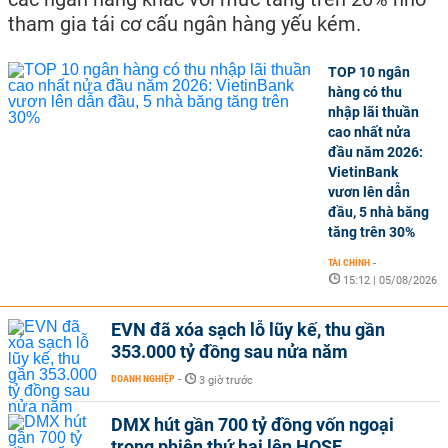
tham gia tái cơ cấu ngân hàng yếu kém.
TOP 10 ngân
hàng có thu
nhập lãi thuần
cao nhất nửa
đầu năm 2026:
VietinBank
vươn lên dẫn
đầu, 5 nhà băng
tăng trên 30%
TÀI CHÍNH
-
15:12 | 05/08/2026
EVN đã xóa sạch lỗ lũy kế, thu gần
353.000 tỷ đồng sau nửa năm
DOANH NGHIỆP
-
3 giờ trước
DMX hút gần 700 tỷ đồng vốn ngoại
trong phiên thứ hai lên HOSE