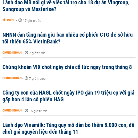
Lãnh đạo MB nói gì về việc tài trợ cho 18 dự án Vingroup,
Sungroup và Masterise?
TÀI CHÍNH
-
17 giờ trước
NHNN cần tăng nắm giữ bao nhiêu cổ phiếu CTG để sở hữu
tối thiểu 65% VietinBank?
CHỨNG KHOÁN
-
7 giờ trước
Chứng khoán VIX chốt ngày chia cổ tức ngay trong tháng 8
CHỨNG KHOÁN
-
7 giờ trước
Công ty con của HAGL chốt ngày IPO gần 19 triệu cp với giá
gấp hơn 4 lần cổ phiếu HAG
CHỨNG KHOÁN
-
15 giờ trước
Lãnh đạo Vinamilk: Tăng quy mô đàn bò thêm 8.000 con, đã
chốt giá nguyên liệu đến tháng 11