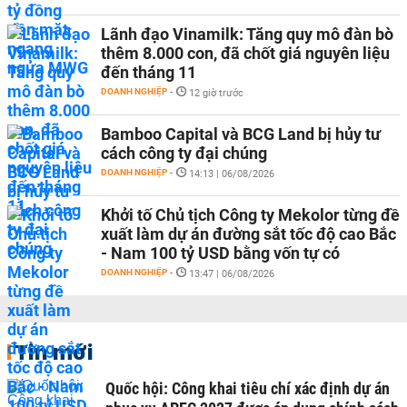
Lãnh đạo Vinamilk: Tăng quy mô đàn bò
thêm 8.000 con, đã chốt giá nguyên liệu
đến tháng 11
DOANH NGHIỆP
-
12 giờ trước
Bamboo Capital và BCG Land bị hủy tư
cách công ty đại chúng
DOANH NGHIỆP
-
14:13 | 06/08/2026
Khởi tố Chủ tịch Công ty Mekolor từng đề
xuất làm dự án đường sắt tốc độ cao Bắc
- Nam 100 tỷ USD bằng vốn tự có
DOANH NGHIỆP
-
13:47 | 06/08/2026
Tin mới
Quốc hội: Công khai tiêu chí xác định dự án