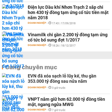
Điện lực Dầu khí Nhơn Trạch 2 sắp chi
hơn 430 tỷ đồng tạm ứng cổ tức tiền mặt
năm 2018
DOANH NGHIỆP
-
17:43 | 17/09/2018
Vinamilk chi gần 2.200 tỷ đồng tạm ứng
cổ tức bổ sung đợt 1/2017
DOANH NGHIỆP
-
18:26 | 18/12/2017
Cùng chuyên mục
EVN đã xóa sạch lỗ lũy kế, thu gần
353.000 tỷ đồng sau nửa năm
DOANH NGHIỆP
-
3 giờ trước
VNPT nắm giữ hơn 62.000 tỷ đồng tiền
mặt, ngang ngửa MWG
DOANH NGHIỆP
-
7 giờ trước