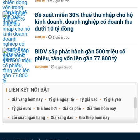
THỜI SỰ
-
7 giờ trước
Đề xuất miễn 30% thuế thu nhập cho hộ
kinh doanh, doanh nghiệp có doanh thu
dưới 10 tỷ đồng
THỜI SỰ
-
8 giờ trước
BIDV sắp phát hành gần 500 triệu cổ
phiếu, tăng vốn lên gần 77.800 tỷ
TÀI CHÍNH
-
8 giờ trước
LIÊN KẾT NỔI BẬT
Giá vàng hôm nay
Tỷ giá ngoại tệ
Tỷ giá usd
Tỷ giá yen
Tỷ giá euro
Giá heo hơi
Giá cà phê
Giá tiêu hôm nay
Lãi suất ngân hàng
Giá xăng dầu
Giá thép hôm nay
Giá sầu riêng
Giá thịt heo
Giá gạo
Giá cao su
Best Retail Brokers
Diễn đàn đầu tư Việt Nam 2026