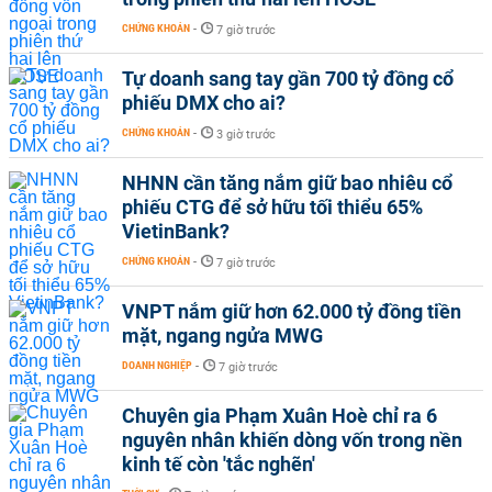
CHỨNG KHOÁN
-
7 giờ trước
Tự doanh sang tay gần 700 tỷ đồng cổ
phiếu DMX cho ai?
CHỨNG KHOÁN
-
3 giờ trước
NHNN cần tăng nắm giữ bao nhiêu cổ
phiếu CTG để sở hữu tối thiểu 65%
VietinBank?
CHỨNG KHOÁN
-
7 giờ trước
VNPT nắm giữ hơn 62.000 tỷ đồng tiền
mặt, ngang ngửa MWG
DOANH NGHIỆP
-
7 giờ trước
Chuyên gia Phạm Xuân Hoè chỉ ra 6
nguyên nhân khiến dòng vốn trong nền
kinh tế còn 'tắc nghẽn'