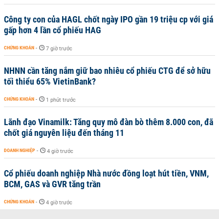
Công ty con của HAGL chốt ngày IPO gần 19 triệu cp với giá
gấp hơn 4 lần cổ phiếu HAG
CHỨNG KHOÁN
-
7 giờ trước
NHNN cần tăng nắm giữ bao nhiêu cổ phiếu CTG để sở hữu
tối thiểu 65% VietinBank?
CHỨNG KHOÁN
-
1 phút trước
Lãnh đạo Vinamilk: Tăng quy mô đàn bò thêm 8.000 con, đã
chốt giá nguyên liệu đến tháng 11
DOANH NGHIỆP
-
4 giờ trước
Cổ phiếu doanh nghiệp Nhà nước đồng loạt hút tiền, VNM,
BCM, GAS và GVR tăng trần
CHỨNG KHOÁN
-
4 giờ trước