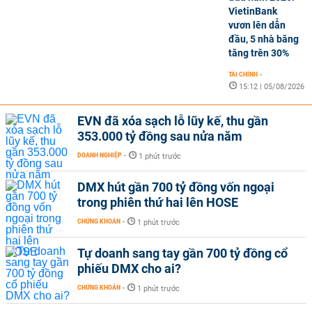
VietinBank
vươn lên dẫn
đầu, 5 nhà băng
tăng trên 30%
TÀI CHÍNH
-
15:12 | 05/08/2026
EVN đã xóa sạch lỗ lũy kế, thu gần
353.000 tỷ đồng sau nửa năm
DOANH NGHIỆP
-
1 phút trước
DMX hút gần 700 tỷ đồng vốn ngoại
trong phiên thứ hai lên HOSE
CHỨNG KHOÁN
-
1 phút trước
Tự doanh sang tay gần 700 tỷ đồng cổ
phiếu DMX cho ai?
CHỨNG KHOÁN
-
1 phút trước