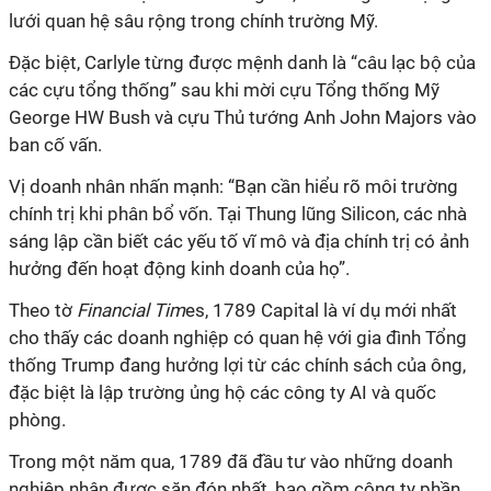
lưới quan hệ sâu rộng trong chính trường Mỹ.
Đặc biệt, Carlyle từng được mệnh danh là “câu lạc bộ của
các cựu tổng thống” sau khi mời cựu Tổng thống Mỹ
George HW Bush và cựu Thủ tướng Anh John Majors vào
ban cố vấn.
Vị doanh nhân nhấn mạnh: “Bạn cần hiểu rõ môi trường
chính trị khi phân bổ vốn. Tại Thung lũng Silicon, các nhà
sáng lập cần biết các yếu tố vĩ mô và địa chính trị có ảnh
hưởng đến hoạt động kinh doanh của họ”.
Theo tờ
Financial Tim
es, 1789 Capital là ví dụ mới nhất
cho thấy các doanh nghiệp có quan hệ với gia đình Tổng
thống Trump đang hưởng lợi từ các chính sách của ông,
đặc biệt là lập trường ủng hộ các công ty AI và quốc
phòng.
Trong một năm qua, 1789 đã đầu tư vào những doanh
nghiệp nhân được săn đón nhất, bao gồm công ty phần