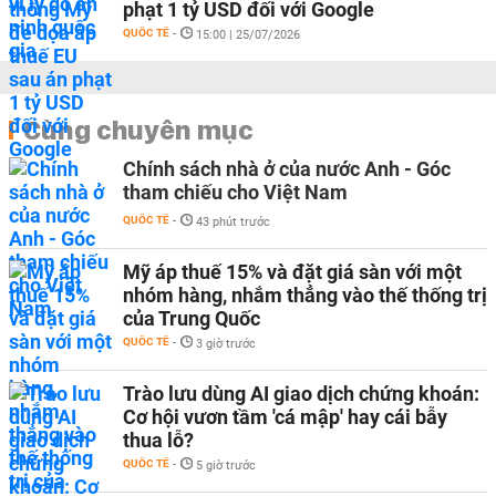
phạt 1 tỷ USD đối với Google
QUỐC TẾ
-
15:00 | 25/07/2026
Cùng chuyên mục
Chính sách nhà ở của nước Anh - Góc
tham chiếu cho Việt Nam
QUỐC TẾ
-
43 phút trước
Mỹ áp thuế 15% và đặt giá sàn với một
nhóm hàng, nhắm thẳng vào thế thống trị
của Trung Quốc
QUỐC TẾ
-
3 giờ trước
Trào lưu dùng AI giao dịch chứng khoán:
Cơ hội vươn tầm 'cá mập' hay cái bẫy
thua lỗ?
QUỐC TẾ
-
5 giờ trước