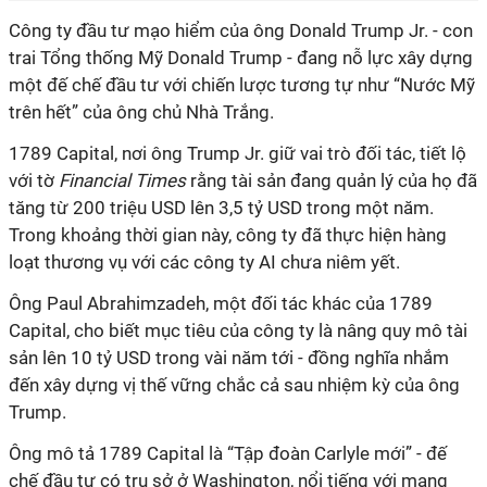
Công ty đầu tư mạo hiểm của ông Donald Trump Jr. - con
trai Tổng thống Mỹ Donald Trump - đang nỗ lực xây dựng
một đế chế đầu tư với chiến lược tương tự như “Nước Mỹ
trên hết” của ông chủ Nhà Trắng.
1789 Capital, nơi ông Trump Jr. giữ vai trò đối tác, tiết lộ
với tờ
Financial Times
rằng tài sản đang quản lý của họ đã
tăng từ 200 triệu USD lên 3,5 tỷ USD trong một năm.
Trong khoảng thời gian này, công ty đã t
hực hiện hàng
loạt thương vụ
với các công ty AI chưa niêm yết.
Ông Paul Abrahimzadeh, một đối tác khác của 1789
Capital, cho biết mục tiêu của công ty là nâng quy mô tài
sản lên 10 tỷ USD trong vài năm tới - đồng nghĩa nhắm
đến xây dựng vị thế vững chắc cả sau nhiệm kỳ của ông
Trump.
Ông mô tả 1789 Capital là “Tập đoàn Carlyle mới” - đế
chế đầu tư có trụ sở ở Washington, nổi tiếng với mạng