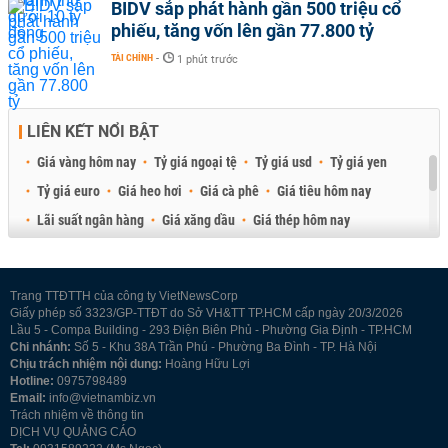
BIDV sắp phát hành gần 500 triệu cổ
phiếu, tăng vốn lên gần 77.800 tỷ
TÀI CHÍNH
-
1 phút trước
LIÊN KẾT NỔI BẬT
Giá vàng hôm nay
Tỷ giá ngoại tệ
Tỷ giá usd
Tỷ giá yen
Tỷ giá euro
Giá heo hơi
Giá cà phê
Giá tiêu hôm nay
Lãi suất ngân hàng
Giá xăng dầu
Giá thép hôm nay
Giá sầu riêng
Giá thịt heo
Giá gạo
Giá cao su
Best Retail Brokers
Diễn đàn đầu tư Việt Nam 2026
Trang TTĐTTH của công ty VietNewsCorp
Giấy phép số 3323/GP-TTĐT do Sở VH&TT TP.HCM cấp ngày 20/3/2026
Lầu 5 - Compa Building - 293 Điện Biên Phủ - Phường Gia Định - TP.HCM
Chi nhánh:
Số 5 - Khu 38A Trần Phú - Phường Ba Đình - TP. Hà Nội
Chịu trách nhiệm nội dung:
Hoàng Hữu Lợi
Hotline:
0975798489
Email:
info@vietnambiz.vn
Trách nhiệm về thông tin
DỊCH VỤ QUẢNG CÁO