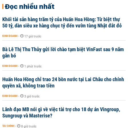
Đọc nhiều nhất
Khối tài sản hàng trăm tỷ của Huấn Hoa Hồng: Từ biệt thự
50 tỷ, dàn siêu xe hàng chục tỷ đến vườn tùng Nhật đắt đỏ
KINH DOANH
-
17 giờ trước
Bà Lê Thị Thu Thủy gửi lời chào tạm biệt VinFast sau 9 năm
gắn bó
KINH DOANH
-
1 phút trước
Huấn Hoa Hồng chỉ trao 24 bồn nước tại Lai Châu cho chính
quyền xã, không trao tiền
KINH DOANH
-
3 giờ trước
Lãnh đạo MB nói gì về việc tài trợ cho 18 dự án Vingroup,
Sungroup và Masterise?
TÀI CHÍNH
-
8 giờ trước