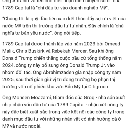
Ông Abrahimzadeh cho biết “luận điểm xuyên suốt” của
1789 Capital là “chỉ đầu tư vào doanh nghiệp Mỹ”.
“Chúng tôi là quỹ đầu tiên x
am kết thúc đẩy
sự ưu việt của
nước Mỹ trên thị trường đầu tư tư nhân. Đây chính là ‘chủ
nghĩa tư bản yêu nước’”, ông nói tiếp.
1789 Capital được thành lập vào năm 2023 bởi Omeed
Malik, Chris Buskirk và Rebekah Mercer. Sau khi ông
Donald Trump chiến thắng cuộc bầu cử tổng thống năm
2024, công ty này bổ sung ông Donald Trump Jr. vào
nhóm đối tác. Ông Abrahimzadeh gia nhập công ty năm
2025, sau thời gian giữ vị trí đồng trưởng bộ phận thị
trường vốn cổ phiếu khu vực Bắc Mỹ tại Citigroup.
Ông Mohsen Moazami, Giám đốc của Groq - nhà sản xuất
chip nhận vốn đầu tư của 1789 Capital - nhận xét công ty
này đặc biệt xuất sắc
trong việc kết nối các công ty
trong
danh mục đầu tư với những
nhân vật
có ảnh hưởng cả ở
Mỹ và nước ngoài.