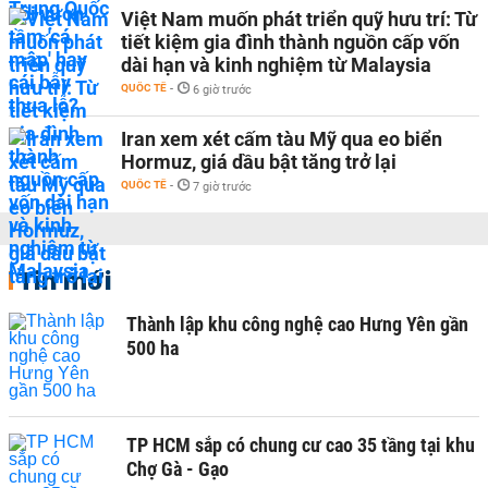
Việt Nam muốn phát triển quỹ hưu trí: Từ
tiết kiệm gia đình thành nguồn cấp vốn
dài hạn và kinh nghiệm từ Malaysia
QUỐC TẾ
-
6 giờ trước
Iran xem xét cấm tàu Mỹ qua eo biển
Hormuz, giá dầu bật tăng trở lại
QUỐC TẾ
-
7 giờ trước
Tin mới
Thành lập khu công nghệ cao Hưng Yên gần
500 ha
TP HCM sắp có chung cư cao 35 tầng tại khu
Chợ Gà - Gạo