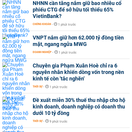
NHNN cần tăng nắm giữ bao nhiêu cổ
phiếu CTG để sở hữu tối thiểu 65%
VietinBank?
CHỨNG KHOÁN
-
1 phút trước
VNPT nắm giữ hơn 62.000 tỷ đồng tiền
mặt, ngang ngửa MWG
DOANH NGHIỆP
-
1 phút trước
Chuyên gia Phạm Xuân Hoè chỉ ra 6
nguyên nhân khiến dòng vốn trong nền
kinh tế còn 'tắc nghẽn'
THỜI SỰ
-
1 phút trước
Đề xuất miễn 30% thuế thu nhập cho hộ
kinh doanh, doanh nghiệp có doanh thu
dưới 10 tỷ đồng
THỜI SỰ
-
9 phút trước