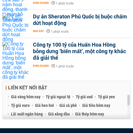
KINH DOANH
-
1 phút trước
Dự án Sheraton Phú Quốc bị buộc chấm
dứt hoạt động
NHÀ ĐẤT
-
1 phút trước
Công ty 100 tỷ của Huấn Hoa Hồng
bỗng dưng ‘biến mất’, một công ty khác
đã giải thể
KINH DOANH
-
1 phút trước
LIÊN KẾT NỔI BẬT
Giá vàng hôm nay
Tỷ giá ngoại tệ
Tỷ giá usd
Tỷ giá yen
Tỷ giá euro
Giá heo hơi
Giá cà phê
Giá tiêu hôm nay
Lãi suất ngân hàng
Giá xăng dầu
Giá thép hôm nay
Giá sầu riêng
Giá thịt heo
Giá gạo
Giá cao su
Best Retail Brokers
Diễn đàn đầu tư Việt Nam 2026