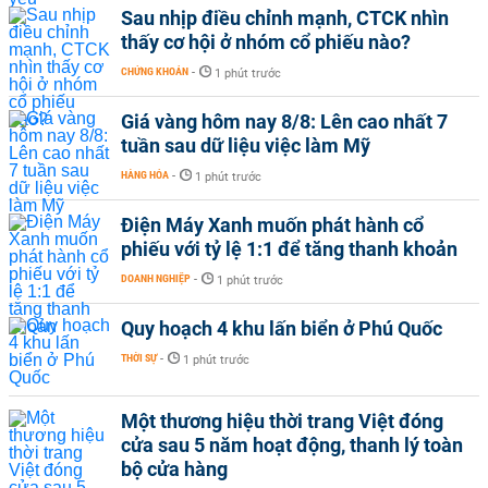
Sau nhịp điều chỉnh mạnh, CTCK nhìn
thấy cơ hội ở nhóm cổ phiếu nào?
CHỨNG KHOÁN
-
1 phút trước
Giá vàng hôm nay 8/8: Lên cao nhất 7
tuần sau dữ liệu việc làm Mỹ
HÀNG HÓA
-
1 phút trước
Điện Máy Xanh muốn phát hành cổ
phiếu với tỷ lệ 1:1 để tăng thanh khoản
DOANH NGHIỆP
-
1 phút trước
Quy hoạch 4 khu lấn biển ở Phú Quốc
THỜI SỰ
-
1 phút trước
Một thương hiệu thời trang Việt đóng
cửa sau 5 năm hoạt động, thanh lý toàn
bộ cửa hàng