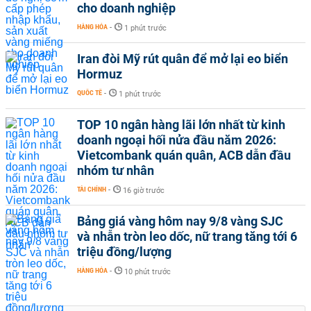
cho doanh nghiệp
HÀNG HÓA
-
1 phút trước
Iran đòi Mỹ rút quân để mở lại eo biển
Hormuz
QUỐC TẾ
-
1 phút trước
TOP 10 ngân hàng lãi lớn nhất từ kinh
doanh ngoại hối nửa đầu năm 2026:
Vietcombank quán quân, ACB dẫn đầu
nhóm tư nhân
TÀI CHÍNH
-
16 giờ trước
Bảng giá vàng hôm nay 9/8 vàng SJC
và nhẫn tròn leo dốc, nữ trang tăng tới 6
triệu đồng/lượng
HÀNG HÓA
-
10 phút trước