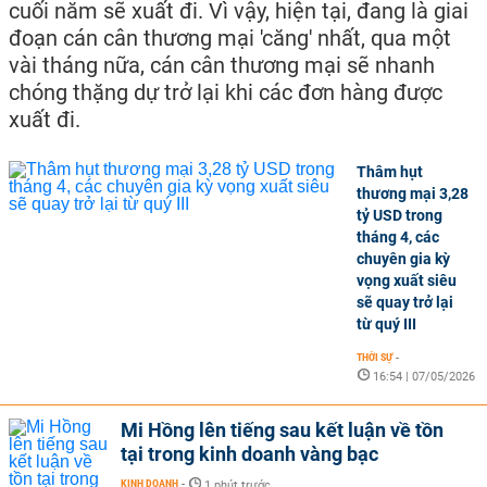
cuối năm sẽ xuất đi. Vì vậy, hiện tại, đang là giai
đoạn cán cân thương mại 'căng' nhất, qua một
vài tháng nữa, cán cân thương mại sẽ nhanh
chóng thặng dự trở lại khi các đơn hàng được
xuất đi.
Thâm hụt
thương mại 3,28
tỷ USD trong
tháng 4, các
chuyên gia kỳ
vọng xuất siêu
sẽ quay trở lại
từ quý III
THỜI SỰ
-
16:54 | 07/05/2026
Mi Hồng lên tiếng sau kết luận về tồn
tại trong kinh doanh vàng bạc
KINH DOANH
-
1 phút trước