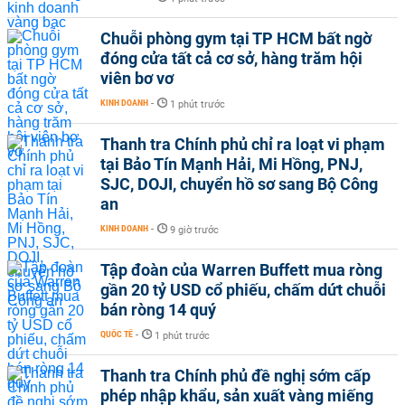
Chuỗi phòng gym tại TP HCM bất ngờ
đóng cửa tất cả cơ sở, hàng trăm hội
viên bơ vơ
KINH DOANH
-
1 phút trước
Thanh tra Chính phủ chỉ ra loạt vi phạm
tại Bảo Tín Mạnh Hải, Mi Hồng, PNJ,
SJC, DOJI, chuyển hồ sơ sang Bộ Công
an
KINH DOANH
-
9 giờ trước
Tập đoàn của Warren Buffett mua ròng
gần 20 tỷ USD cổ phiếu, chấm dứt chuỗi
bán ròng 14 quý
QUỐC TẾ
-
1 phút trước
Thanh tra Chính phủ đề nghị sớm cấp
phép nhập khẩu, sản xuất vàng miếng