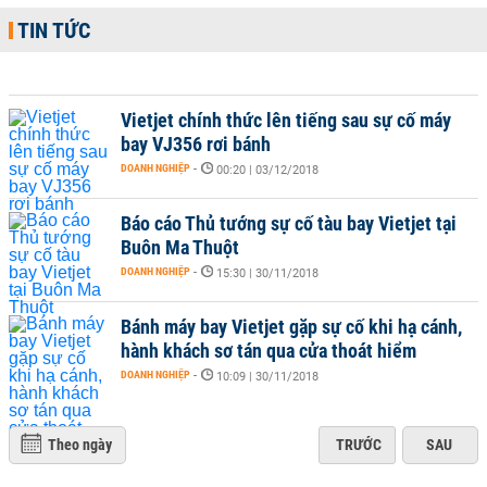
TIN TỨC
Vietjet chính thức lên tiếng sau sự cố máy
bay VJ356 rơi bánh
DOANH NGHIỆP
-
00:20 | 03/12/2018
Báo cáo Thủ tướng sự cố tàu bay Vietjet tại
Buôn Ma Thuột
DOANH NGHIỆP
-
15:30 | 30/11/2018
Bánh máy bay Vietjet gặp sự cố khi hạ cánh,
hành khách sơ tán qua cửa thoát hiểm
DOANH NGHIỆP
-
10:09 | 30/11/2018
Theo ngày
TRƯỚC
SAU