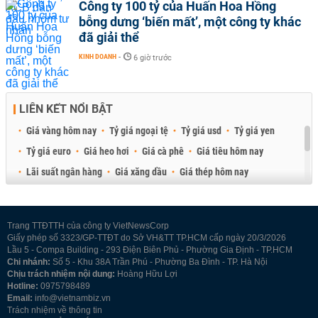
Công ty 100 tỷ của Huấn Hoa Hồng
bỗng dưng ‘biến mất’, một công ty khác
đã giải thể
KINH DOANH
-
6 giờ trước
LIÊN KẾT NỔI BẬT
Giá vàng hôm nay
Tỷ giá ngoại tệ
Tỷ giá usd
Tỷ giá yen
Tỷ giá euro
Giá heo hơi
Giá cà phê
Giá tiêu hôm nay
Lãi suất ngân hàng
Giá xăng dầu
Giá thép hôm nay
Giá sầu riêng
Giá thịt heo
Giá gạo
Giá cao su
Best Retail Brokers
Diễn đàn đầu tư Việt Nam 2026
Trang TTĐTTH của công ty VietNewsCorp
Giấy phép số 3323/GP-TTĐT do Sở VH&TT TP.HCM cấp ngày 20/3/2026
Lầu 5 - Compa Building - 293 Điện Biên Phủ - Phường Gia Định - TP.HCM
Chi nhánh:
Số 5 - Khu 38A Trần Phú - Phường Ba Đình - TP. Hà Nội
Chịu trách nhiệm nội dung:
Hoàng Hữu Lợi
Hotline:
0975798489
Email:
info@vietnambiz.vn
Trách nhiệm về thông tin