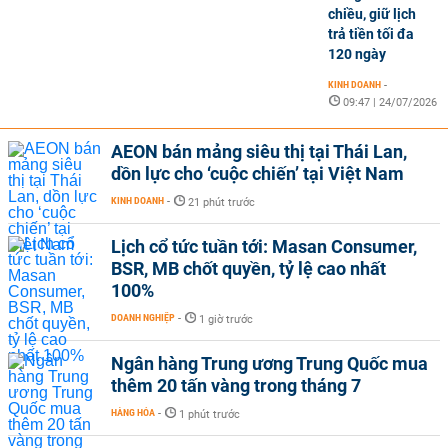
chiều, giữ lịch
trả tiền tối đa
120 ngày
KINH DOANH
-
09:47 | 24/07/2026
AEON bán mảng siêu thị tại Thái Lan,
dồn lực cho ‘cuộc chiến’ tại Việt Nam
KINH DOANH
-
21 phút trước
Lịch cổ tức tuần tới: Masan Consumer,
BSR, MB chốt quyền, tỷ lệ cao nhất
100%
DOANH NGHIỆP
-
1 giờ trước
Ngân hàng Trung ương Trung Quốc mua
thêm 20 tấn vàng trong tháng 7
HÀNG HÓA
-
1 phút trước