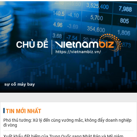
sự cố máy bay
TIN MỚI NHẤT
Phó thủ tướng: Xử lý đến cùng vướng mắc, không đẩy doanh nghiệp
đi vòng
Xuất khẩu đất hiếm của Trung Quốc sang Nhật Bản và Mỹ giảm