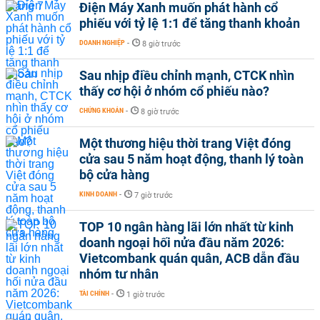
Điện Máy Xanh muốn phát hành cổ
phiếu với tỷ lệ 1:1 để tăng thanh khoản
DOANH NGHIỆP
-
8 giờ trước
Sau nhịp điều chỉnh mạnh, CTCK nhìn
thấy cơ hội ở nhóm cổ phiếu nào?
CHỨNG KHOÁN
-
8 giờ trước
Một thương hiệu thời trang Việt đóng
cửa sau 5 năm hoạt động, thanh lý toàn
bộ cửa hàng
KINH DOANH
-
7 giờ trước
TOP 10 ngân hàng lãi lớn nhất từ kinh
doanh ngoại hối nửa đầu năm 2026:
Vietcombank quán quân, ACB dẫn đầu
nhóm tư nhân
TÀI CHÍNH
-
1 giờ trước