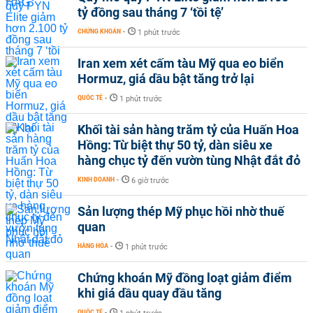
tỷ đồng sau tháng 7 ‘tồi tệ’
CHỨNG KHOÁN
-
1 phút trước
Iran xem xét cấm tàu Mỹ qua eo biển
Hormuz, giá dầu bật tăng trở lại
QUỐC TẾ
-
1 phút trước
Khối tài sản hàng trăm tỷ của Huấn Hoa
Hồng: Từ biệt thự 50 tỷ, dàn siêu xe
hàng chục tỷ đến vườn tùng Nhật đắt đỏ
KINH DOANH
-
6 giờ trước
Sản lượng thép Mỹ phục hồi nhờ thuế
quan
HÀNG HÓA
-
1 phút trước
Chứng khoán Mỹ đồng loạt giảm điểm
khi giá dầu quay đầu tăng
QUỐC TẾ
-