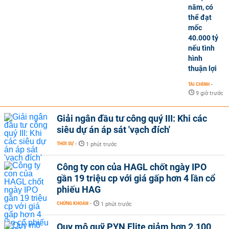
năm, có
thể đạt
mốc
40.000 tỷ
nếu tình
hình
thuận lợi
TÀI CHÍNH
-
9 giờ trước
Giải ngân đầu tư công quý III: Khi các
siêu dự án áp sát 'vạch đích'
THỜI SỰ
-
1 phút trước
Công ty con của HAGL chốt ngày IPO
gần 19 triệu cp với giá gấp hơn 4 lần cổ
phiếu HAG
CHỨNG KHOÁN
-
1 phút trước
Quy mô quỹ PYN Elite giảm hơn 2.100