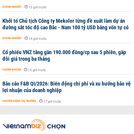
DOANH NGHIỆP
-
15 giờ trước
Khởi tố Chủ tịch Công ty Mekolor từng đề xuất làm dự án
đường sắt tốc độ cao Bắc - Nam 100 tỷ USD bằng vốn tự có
DOANH NGHIỆP
-
14 giờ trước
Cổ phiếu VNZ tăng gần 190.000 đồng/cp sau 5 phiên, gấp
đôi giá trong ba tháng
CHỨNG KHOÁN
-
15 giờ trước
Báo cáo F&B QI/2026: Biến động chi phí và xu hướng bảo vệ
lợi nhuận của doanh nghiệp
CHUYỂN ĐỘNG THỊ TRƯỜNG
-
17 giờ trước