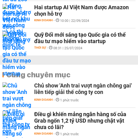
Hai startup AI Việt Nam được Amazon
chọn hỗ trợ
KINH DOANH
-
10:00 | 22/09/2024
Quỹ Đổi mới sáng tạo Quốc gia có thể
đầu tư mạo hiểm vào startup
THỜI SỰ
-
08:31 | 25/07/2024
Cùng chuyên mục
Chủ show 'Anh trai vượt ngàn chông gai'
liên tiếp giải thế công ty con
KINH DOANH
-
1 phút trước
Điều gì khiến mảng ngân hàng số của
Grab ngốn 1,2 tỷ USD nhưng chật vật
chưa có lãi?
KINH DOANH
-
1 phút trước