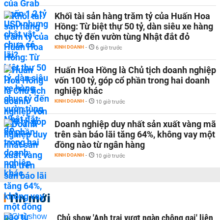
Khối tài sản hàng trăm tỷ của Huấn Hoa
Hồng: Từ biệt thự 50 tỷ, dàn siêu xe hàng
chục tỷ đến vườn tùng Nhật đắt đỏ
KINH DOANH
-
6 giờ trước
Huấn Hoa Hồng là Chủ tịch doanh nghiệp
vốn 100 tỷ, góp cổ phần trong hai doanh
nghiệp khác
KINH DOANH
-
10 giờ trước
Doanh nghiệp duy nhất sản xuất vàng mã
trên sàn báo lãi tăng 64%, không vay một
đồng nào từ ngân hàng
KINH DOANH
-
10 giờ trước
Tin mới
Chủ show 'Anh trai vượt ngàn chông gai' liên