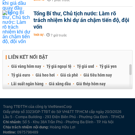
1 phút trước
Tổng Bí thư, Chủ tịch nước: Làm rõ
trách nhiệm khi dự án chậm tiến độ, đội
vốn
THỜI SỰ
-
7 giờ trước
LIÊN KẾT NỔI BẬT
Giá vàng hôm nay
Tỷ giá ngoại tệ
Tỷ giá usd
Tỷ giá yen
Tỷ giá euro
Giá heo hơi
Giá cà phê
Giá tiêu hôm nay
Lãi suất ngân hàng
Giá xăng dầu
Giá thép hôm nay
Giá sầu riêng
Giá thịt heo
Giá gạo
Giá cao su
Best Retail Brokers
Diễn đàn đầu tư Việt Nam 2026
Trang TTĐTTH của công ty VietNewsCorp
Giấy phép số 3323/GP-TTĐT do Sở VH&TT TP.HCM cấp ngày 20/3/2026
Lầu 5 - Compa Building - 293 Điện Biên Phủ - Phường Gia Định - TP.HCM
Chi nhánh:
Số 5 - Khu 38A Trần Phú - Phường Ba Đình - TP. Hà Nội
Chịu trách nhiệm nội dung:
Hoàng Hữu Lợi
Hotline:
0975798489