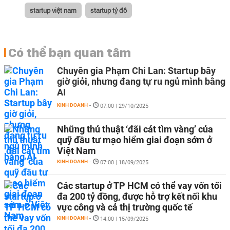
startup việt nam
startup tỷ đô
Có thể bạn quan tâm
Chuyên gia Phạm Chi Lan: Startup bây
giờ giỏi, nhưng đang tự ru ngủ mình bằng
AI
KINH DOANH
-
07:00 | 29/10/2025
Những thủ thuật ‘đãi cát tìm vàng’ của
quỹ đầu tư mạo hiểm giai đoạn sớm ở
Việt Nam
KINH DOANH
-
07:00 | 18/09/2025
Các startup ở TP HCM có thể vay vốn tối
đa 200 tỷ đồng, được hỗ trợ kết nối khu
vực công và cả thị trường quốc tế
KINH DOANH
-
14:00 | 15/09/2025