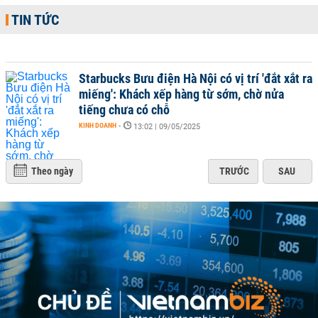
TIN TỨC
Starbucks Bưu điện Hà Nội có vị trí 'đắt xắt ra
miếng': Khách xếp hàng từ sớm, chờ nửa
tiếng chưa có chỗ
KINH DOANH
-
13:02 | 09/05/2025
Theo ngày
TRƯỚC
SAU