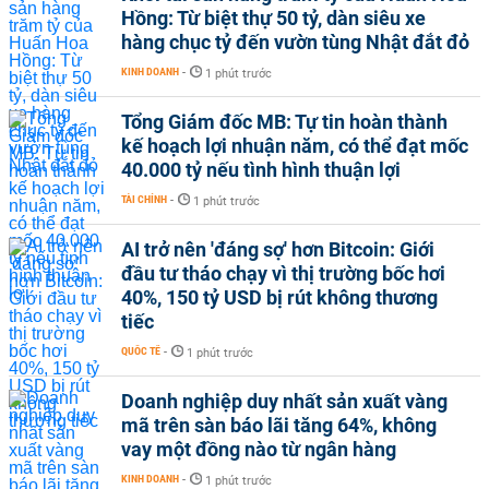
Hồng: Từ biệt thự 50 tỷ, dàn siêu xe
hàng chục tỷ đến vườn tùng Nhật đắt đỏ
KINH DOANH
-
1 phút trước
Tổng Giám đốc MB: Tự tin hoàn thành
kế hoạch lợi nhuận năm, có thể đạt mốc
40.000 tỷ nếu tình hình thuận lợi
TÀI CHÍNH
-
1 phút trước
AI trở nên 'đáng sợ' hơn Bitcoin: Giới
đầu tư tháo chạy vì thị trường bốc hơi
40%, 150 tỷ USD bị rút không thương
tiếc
QUỐC TẾ
-
1 phút trước
Doanh nghiệp duy nhất sản xuất vàng
mã trên sàn báo lãi tăng 64%, không
vay một đồng nào từ ngân hàng
KINH DOANH
-
1 phút trước