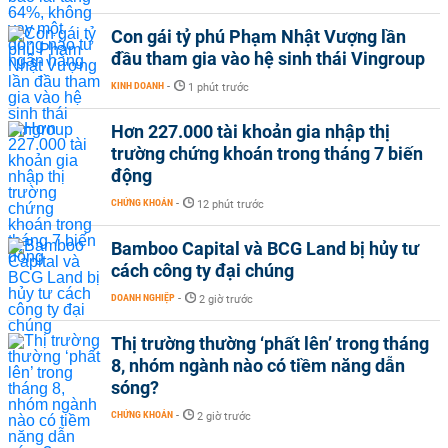
Con gái tỷ phú Phạm Nhật Vượng lần
đầu tham gia vào hệ sinh thái Vingroup
KINH DOANH
-
1 phút trước
Hơn 227.000 tài khoản gia nhập thị
trường chứng khoán trong tháng 7 biến
động
CHỨNG KHOÁN
-
12 phút trước
Bamboo Capital và BCG Land bị hủy tư
cách công ty đại chúng
DOANH NGHIỆP
-
2 giờ trước
Thị trường thường ‘phất lên’ trong tháng
8, nhóm ngành nào có tiềm năng dẫn
sóng?
CHỨNG KHOÁN
-
2 giờ trước