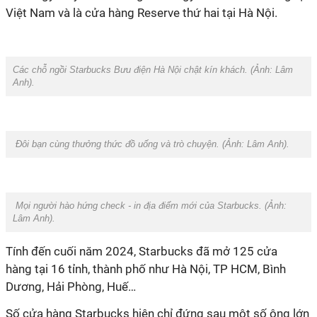
Việt Nam và là cửa hàng Reserve thứ
hai
tại Hà Nội.
Các chỗ ngồi Starbucks Bưu điện Hà Nội chật kín khách. (Ảnh: Lâm
Anh).
Đôi bạn cùng thưởng thức đồ uống và trò chuyện. (Ảnh: Lâm Anh).
Mọi người hào hứng check - in địa điểm mới của Starbucks. (Ảnh:
Lâm Anh).
Tính đến cuối năm 2024,
Starbucks
đã mở
125 cửa
hàng
tại
16 tỉnh
, thành phố như Hà Nội, TP HCM, Bình
Dương, Hải Phòng, Huế…
Số cửa hàng Starbucks
hiện chỉ đứng sau một số ông lớn