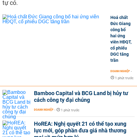
tự có.
Hoá chất
Đức Giang
công bố
hai ứng
viên HĐQT,
cổ phiếu
DGC tăng
trần
DOANH NGHIỆP
-
1 phút trước
Bamboo Capital và BCG Land bị hủy tư
cách công ty đại chúng
DOANH NGHIỆP
-
1 phút trước
HoREA: Nghị quyết 21 có thể tạo xung
lực mới, góp phần đưa giá nhà thương