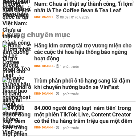
Nam: Chưa ai thật sự thành công, ‘lì lợm’
nhất là The Coffee Bean & Tea Leaf
KINH DOANH
-
08:09 | 01/07/2025
Cùng chuyên mục
Hãng kim cương tài trợ vương miện cho
các cuộc thi hoa hậu thông báo ngừng
hoạt động
KINH DOANH
-
1 phút trước
Trùm phân phối ô tô hạng sang lãi đậm
khi chuyển hướng buôn xe VinFast
KINH DOANH
-
1 phút trước
84.000 người đồng loạt ‘ném tiền’ trong
một phiên TikTok Live, Content Creator
có thể thu hàng trăm triệu qua một đêm
KINH DOANH
-
1 phút trước