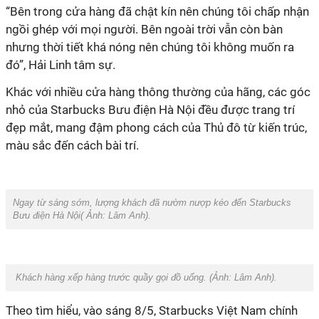
“Bên trong cửa hàng đã chật kín nên chúng tôi chấp nhận
ngồi ghép với mọi người. Bên ngoài trời vẫn còn bàn
nhưng thời tiết khá nóng nên chúng tôi không muốn ra
đó”, Hải Linh tâm sự.
Khác với nhiều cửa hàng thông thường của hãng, các góc
nhỏ của
Starbucks Bưu điện Hà Nội
đều được trang trí
đẹp mắt, mang đậm phong cách của Thủ đô từ kiến trúc,
màu sắc đến cách bài trí.
Ngay từ sáng sớm, lượng khách đã nườm nượp kéo đến Starbucks
Bưu điện Hà Nội( Ảnh: Lâm Anh).
Khách hàng xếp hàng trước quầy gọi đồ uống. (Ảnh: Lâm Anh).
Theo tìm hiểu, vào sáng 8/5, Starbucks Việt Nam chính