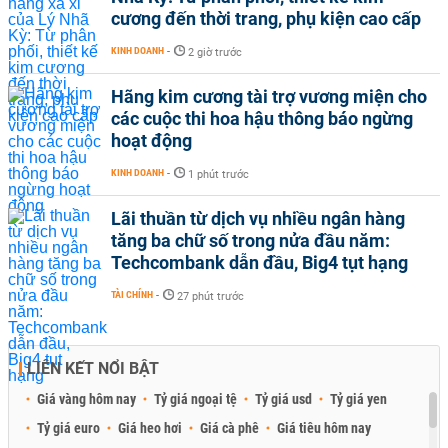
cương đến thời trang, phụ kiện cao cấp
KINH DOANH
-
2 giờ trước
Hãng kim cương tài trợ vương miện cho
các cuộc thi hoa hậu thông báo ngừng
hoạt động
KINH DOANH
-
1 phút trước
Lãi thuần từ dịch vụ nhiều ngân hàng
tăng ba chữ số trong nửa đầu năm:
Techcombank dẫn đầu, Big4 tụt hạng
TÀI CHÍNH
-
27 phút trước
LIÊN KẾT NỔI BẬT
Giá vàng hôm nay
Tỷ giá ngoại tệ
Tỷ giá usd
Tỷ giá yen
Tỷ giá euro
Giá heo hơi
Giá cà phê
Giá tiêu hôm nay