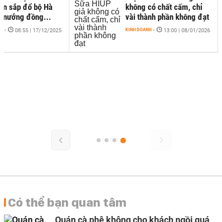
ản sắp đổ bộ Hà
không có chất cấm, chỉ
à nướng đồng...
vài thành phần không đạt
NH
-
KINH DOANH
-
08:55 | 17/12/2025
13:00 | 08/01/2026
Có thể bạn quan tâm
Quán cà phê không cho khách ngồi quá