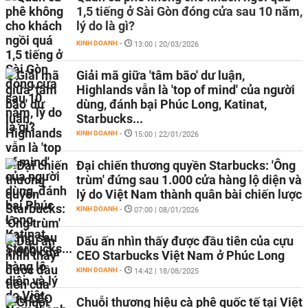
1,5 tiếng ở Sài Gòn đóng cửa sau 10 năm,
lý do là gì?
KINH DOANH
-
13:00 | 20/03/2026
Giải mã giữa 'tâm bão' dư luận,
Highlands vẫn là 'top of mind' của người
dùng, đánh bại Phúc Long, Katinat,
Starbucks...
KINH DOANH
-
15:00 | 22/01/2026
Đại chiến thương quyền Starbucks: 'Ông
trùm' đứng sau 1.000 cửa hàng lộ diện và
lý do Việt Nam thành quân bài chiến lược
KINH DOANH
-
07:00 | 08/01/2026
Dấu ấn nhìn thấy được đầu tiên của cựu
CEO Starbucks Việt Nam ở Phúc Long
KINH DOANH
-
14:42 | 18/08/2025
Chuỗi thương hiệu cà phê quốc tế tại Việt