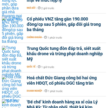
mại về mức hợp lý
NHÀ ĐẤT
-
2 giờ trước
Cổ phiếu VNZ tăng gần 190.000
đồng/cp sau 5 phiên, gấp đôi giá trong
ba tháng
CHỨNG KHOÁN
-
1 phút trước
Trung Quốc tung đòn đáp trả, siết xuất
khẩu drone và trừng phạt doanh nghiệp
Mỹ
QUỐC TẾ
-
1 giờ trước
Hoá chất Đức Giang công bố hai ứng
viên HĐQT, cổ phiếu DGC tăng trần
DOANH NGHIỆP
-
1 phút trước
'Đế chế’ kinh doanh hàng xa xỉ của Lý
Nhã Kỳ: Từ phân phối, thiết kế kim