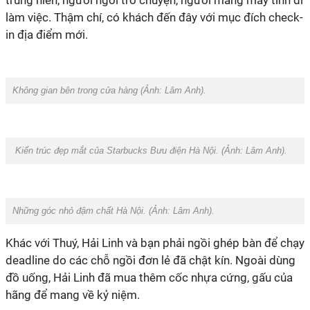
trung niên, người ngồi trò chuyện, người mang máy tính đi
làm việc. Thậm chí, có khách đến đây với mục đích check-
in địa điểm mới.
Không gian bên trong cửa hàng (Ảnh: Lâm Anh).
Kiến trúc đẹp mắt của Starbucks Bưu điện Hà Nội. (Ảnh: Lâm Anh).
Những góc nhỏ đậm chất Hà Nội. (Ảnh: Lâm Anh).
Khác với Thuý, Hải Linh và bạn phải ngồi ghép bàn để chạy
deadline do các chỗ ngồi đơn lẻ đã chật kín. Ngoài dùng
đồ uống, Hải Linh đã mua thêm cốc nhựa cứng, gấu của
hãng để mang về kỷ niệm.