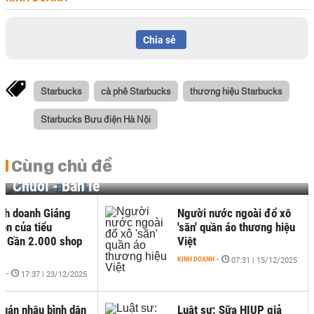
Chia sẻ
Starbucks
cà phê Starbucks
thương hiệu Starbucks
Starbucks Bưu điện Hà Nội
Cùng chủ đề
Chuỗi - Bán lẻ
nh doanh Giáng
Người nước ngoài đổ xô
uồn của tiểu
'săn' quần áo thương hiệu
: Gần 2.000 shop
Việt
..
KINH DOANH
-
07:31 | 15/12/2025
NH
-
17:37 | 23/12/2025
quán nhậu bình dân
Luật sư: Sữa HIUP giả