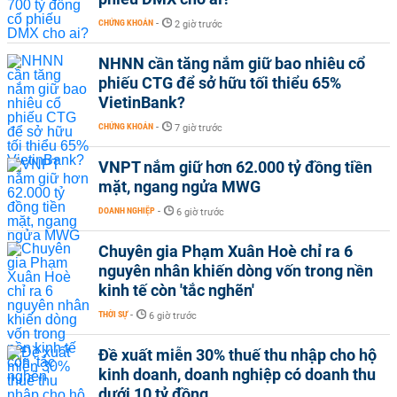
CHỨNG KHOÁN
-
2 giờ trước
NHNN cần tăng nắm giữ bao nhiêu cổ
phiếu CTG để sở hữu tối thiểu 65%
VietinBank?
CHỨNG KHOÁN
-
7 giờ trước
VNPT nắm giữ hơn 62.000 tỷ đồng tiền
mặt, ngang ngửa MWG
DOANH NGHIỆP
-
6 giờ trước
Chuyên gia Phạm Xuân Hoè chỉ ra 6
nguyên nhân khiến dòng vốn trong nền
kinh tế còn 'tắc nghẽn'
THỜI SỰ
-
6 giờ trước
Đề xuất miễn 30% thuế thu nhập cho hộ
kinh doanh, doanh nghiệp có doanh thu
dưới 10 tỷ đồng