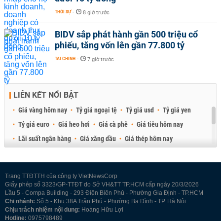
THỜI SỰ
-
8 giờ trước
BIDV sắp phát hành gần 500 triệu cổ
phiếu, tăng vốn lên gần 77.800 tỷ
TÀI CHÍNH
-
7 giờ trước
LIÊN KẾT NỔI BẬT
Giá vàng hôm nay
Tỷ giá ngoại tệ
Tỷ giá usd
Tỷ giá yen
Tỷ giá euro
Giá heo hơi
Giá cà phê
Giá tiêu hôm nay
Lãi suất ngân hàng
Giá xăng dầu
Giá thép hôm nay
Giá sầu riêng
Giá thịt heo
Giá gạo
Giá cao su
Best Retail Brokers
Diễn đàn đầu tư Việt Nam 2026
Trang TTĐTTH của công ty VietNewsCorp
Giấy phép số 3323/GP-TTĐT do Sở VH&TT TP.HCM cấp ngày 20/3/2026
Lầu 5 - Compa Building - 293 Điện Biên Phủ - Phường Gia Định - TP.HCM
Chi nhánh:
Số 5 - Khu 38A Trần Phú - Phường Ba Đình - TP. Hà Nội
Chịu trách nhiệm nội dung:
Hoàng Hữu Lợi
Hotline:
0975798489