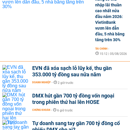
nhập lãi thuần
cao nhất nửa
đầu năm 2026:
VietinBank
vươn lên dẫn
đầu, 5 nhà băng
tăng trên 30%
TÀI CHÍNH
-
15:12 | 05/08/2026
EVN đã xóa sạch lỗ lũy kế, thu gần
353.000 tỷ đồng sau nửa năm
DOANH NGHIỆP
-
2 giờ trước
DMX hút gần 700 tỷ đồng vốn ngoại
trong phiên thứ hai lên HOSE
CHỨNG KHOÁN
-
6 giờ trước
Tự doanh sang tay gần 700 tỷ đồng cổ
phiếu DMX cho ai?