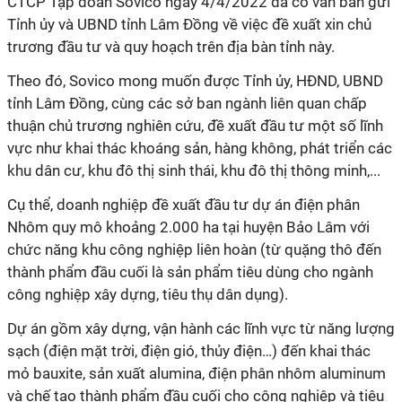
CTCP Tập đoàn Sovico ngày 4/4/2022 đã có văn bản gửi
Tỉnh ủy và UBND tỉnh Lâm Đồng về việc đề xuất xin chủ
trương đầu tư và quy hoạch trên địa bàn tỉnh này.
Theo đó, Sovico mong muốn được Tỉnh ủy, HĐND, UBND
tỉnh Lâm Đồng, cùng các sở ban ngành liên quan chấp
thuận chủ trương nghiên cứu, đề xuất đầu tư một số lĩnh
vực như khai thác khoáng sản, hàng không, phát triển các
khu dân cư, khu đô thị sinh thái, khu đô thị thông minh,...
Cụ thể, doanh nghiệp đề xuất đầu tư dự án điện phân
Nhôm quy mô khoảng 2.000 ha tại huyện Bảo Lâm với
chức năng khu công nghiệp liên hoàn (từ quặng thô đến
thành phẩm đầu cuối là sản phẩm tiêu dùng cho ngành
công nghiệp xây dựng, tiêu thụ dân dụng).
Dự án gồm xây dựng, vận hành các lĩnh vực từ năng lượng
sạch (điện mặt trời, điện gió, thủy điện…) đến khai thác
mỏ bauxite, sản xuất alumina, điện phân nhôm aluminum
và chế tạo thành phẩm đầu cuối cho công nghiệp và tiêu