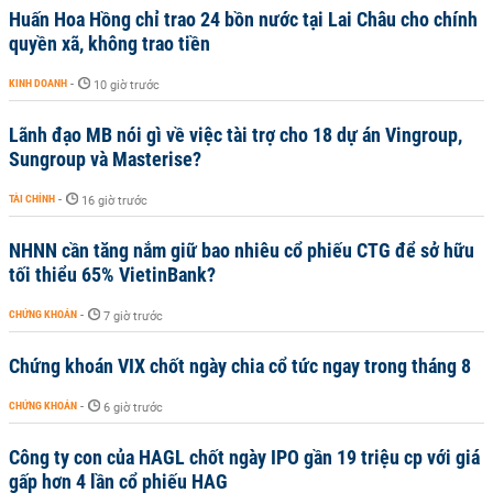
Huấn Hoa Hồng chỉ trao 24 bồn nước tại Lai Châu cho chính
quyền xã, không trao tiền
KINH DOANH
-
10 giờ trước
Lãnh đạo MB nói gì về việc tài trợ cho 18 dự án Vingroup,
Sungroup và Masterise?
TÀI CHÍNH
-
16 giờ trước
NHNN cần tăng nắm giữ bao nhiêu cổ phiếu CTG để sở hữu
tối thiểu 65% VietinBank?
CHỨNG KHOÁN
-
7 giờ trước
Chứng khoán VIX chốt ngày chia cổ tức ngay trong tháng 8
CHỨNG KHOÁN
-
6 giờ trước
Công ty con của HAGL chốt ngày IPO gần 19 triệu cp với giá
gấp hơn 4 lần cổ phiếu HAG