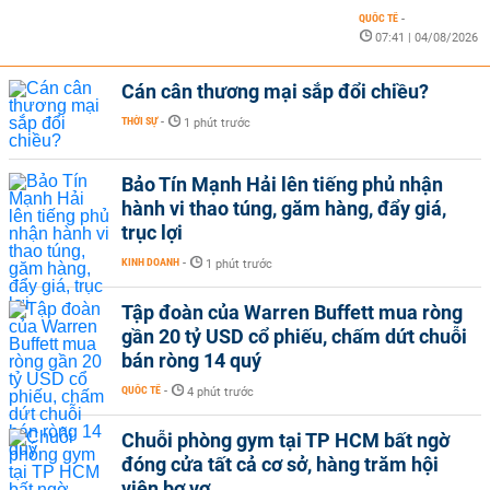
QUỐC TẾ
-
07:41 | 04/08/2026
Cán cân thương mại sắp đổi chiều?
THỜI SỰ
-
1 phút trước
Bảo Tín Mạnh Hải lên tiếng phủ nhận
hành vi thao túng, găm hàng, đẩy giá,
trục lợi
KINH DOANH
-
1 phút trước
Tập đoàn của Warren Buffett mua ròng
gần 20 tỷ USD cổ phiếu, chấm dứt chuỗi
bán ròng 14 quý
QUỐC TẾ
-
4 phút trước
Chuỗi phòng gym tại TP HCM bất ngờ
đóng cửa tất cả cơ sở, hàng trăm hội
viên bơ vơ