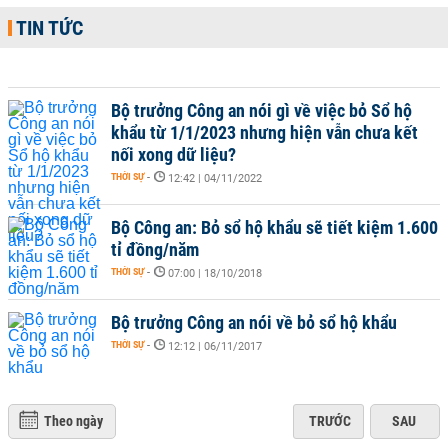
TIN TỨC
Bộ trưởng Công an nói gì về việc bỏ Sổ hộ
khẩu từ 1/1/2023 nhưng hiện vẫn chưa kết
nối xong dữ liệu?
THỜI SỰ
-
12:42 | 04/11/2022
Bộ Công an: Bỏ sổ hộ khẩu sẽ tiết kiệm 1.600
tỉ đồng/năm
THỜI SỰ
-
07:00 | 18/10/2018
Bộ trưởng Công an nói về bỏ sổ hộ khẩu
THỜI SỰ
-
12:12 | 06/11/2017
Theo ngày
TRƯỚC
SAU