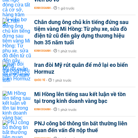
KINH DOANH
-
1 giờ trước
Chân dung ông chủ kín tiếng đứng sau
tiệm vàng Mi Hồng: Từ phụ xe, sửa đồ
điện tử cũ đến gây dựng thương hiệu
hơn 35 năm tuổi
KINH DOANH
-
1 phút trước
Iran đòi Mỹ rút quân để mở lại eo biển
Hormuz
QUỐC TẾ
-
1 phút trước
Mi Hồng lên tiếng sau kết luận về tồn
tại trong kinh doanh vàng bạc
KINH DOANH
-
1 phút trước
PNJ công bố thông tin bất thường liên
quan đến vấn đề nộp thuế