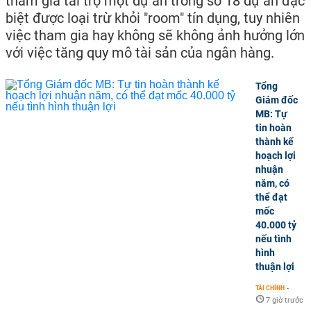
tham gia tài trợ một dự án trong số 18 dự án đặc
biệt được loại trừ khỏi "room" tín dụng, tuy nhiên
việc tham gia hay không sẽ không ảnh hưởng lớn
với việc tăng quy mô tài sản của ngân hàng.
Tổng
Giám đốc
MB: Tự
tin hoàn
thành kế
hoạch lợi
nhuận
năm, có
thể đạt
mốc
40.000 tỷ
nếu tình
hình
thuận lợi
TÀI CHÍNH
-
7 giờ trước