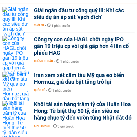
Giải ngân đầu tư công quý III: Khi các
siêu dự án áp sát 'vạch đích'
THỜI SỰ
-
1 phút trước
Công ty con của HAGL chốt ngày IPO
gần 19 triệu cp với giá gấp hơn 4 lần cổ
phiếu HAG
CHỨNG KHOÁN
-
1 phút trước
Iran xem xét cấm tàu Mỹ qua eo biển
Hormuz, giá dầu bật tăng trở lại
QUỐC TẾ
-
1 phút trước
Khối tài sản hàng trăm tỷ của Huấn Hoa
Hồng: Từ biệt thự 50 tỷ, dàn siêu xe
hàng chục tỷ đến vườn tùng Nhật đắt đỏ
KINH DOANH
-
3 giờ trước