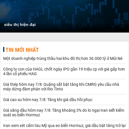
siêu thị hiện đại
TIN MỚI NHẤT
Một doanh nghiệp trúng thầu hai khu đô thị hơn 36.000 tỷ ở Mũi Né
Công ty con của HAGL chốt ngày IPO gần 19 triệu cp với giá gấp hơn
4 lần cổ phiếu HAG
Giá thép hôm nay 7/8: Quặng sắt bật tăng khi CMRG yêu cầu nhà
máy dừng đàm phán với Rio Tinto
Giá cao su hôm nay 7/8: Tăng khi giá dầu hồi phục
Giá xăng dầu hôm nay 7/8: Tăng khoảng 3% do lo ngại Iran siết kiểm
soát eo biển Hormuz
Iran xem xét cấm tàu Mỹ qua eo biển Hormuz, giá dầu bật tăng trở lại