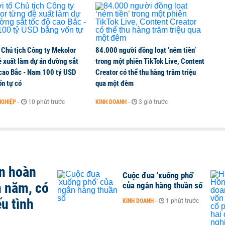
ần đầu tham gia vào hệ sinh thái Vingroup
 Chủ tịch Công ty Mekolor
84.000 người đồng loạt ‘ném tiền’
ề xuất làm dự án đường sắt
trong một phiên TikTok Live, Content
 cao Bắc - Nam 100 tỷ USD
Creator có thể thu hàng trăm triệu
n tự có
qua một đêm
NGHIỆP
-
10 phút trước
KINH DOANH
-
3 giờ trước
n hoàn
Cuộc đua 'xuống phố'
n năm, có
của ngân hàng thuần số
u tình
KINH DOANH
-
1 phút trước