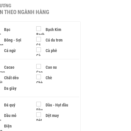
HƯƠNG
IN THEO NGÀNH HÀNG
Bạc
Bạch Kim
Bông - Sợi
Cá da trơn
Cá ngừ
Cà phê
Cacao
Cao su
Chất dẻo
Chè
Da giày
Đá quý
Dầu - Hạt dầu
Dầu mỏ
Dệt may
Điện