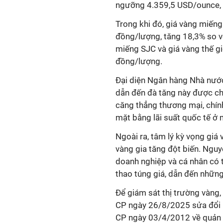
ngưỡng 4.359,5 USD/ounce, t
Trong khi đó, giá vàng miến
đồng/lượng, tăng 18,3% so vớ
miếng SJC và giá vàng thế gi
đồng/lượng.
Đại diện Ngân hàng Nhà nước
dẫn đến đà tăng này được ch
căng thẳng thương mại, chín
mặt bằng lãi suất quốc tế ở
Ngoài ra, tâm lý kỳ vọng giá 
vàng gia tăng đột biến. Ngu
doanh nghiệp và cá nhân có t
thao túng giá, dẫn đến nhữn
Để giám sát thị trường vàng
CP ngày 26/8/2025 sửa đổi 
CP ngày 03/4/2012 về quản l