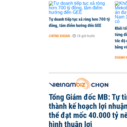
Con gái tỷ phú Phạm Nhật Vượng l
KINH DOANH
-
1 phút trước
Tự doanh tiếp tục xả ròng hơn 700 tỷ
đồng, tâm điểm hướng đến GEE
Khởi tố
từng đ
CHỨNG KHOÁN
-
18 giờ trước
tốc độ
bằng vố
DOANH 
Tổng Giám đốc MB: Tự ti
thành kế hoạch lợi nhuậ
thể đạt mốc 40.000 tỷ nế
hình thuận lợi