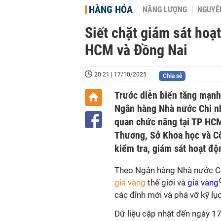
HÀNG HÓA
NĂNG LƯỢNG
NGUYÊN
Siết chặt giám sát hoạ
HCM và Đồng Nai
20:21 | 17/10/2025
Chia sẻ
Trước diễn biến tăng mạnh 
Ngân hàng Nhà nước Chi nh
quan chức năng tại TP HCM
Thương, Sở Khoa học và Cô
kiểm tra, giám sát hoạt độ
Theo Ngân hàng Nhà nước Chi
giá vàng
thế giới và
giá vàng
các đỉnh mới và phá vỡ kỹ lụ
Dữ liệu cập nhật đến ngày 1