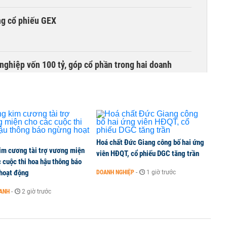
ng cổ phiếu GEX
nghiệp vốn 100 tỷ, góp cổ phần trong hai doanh
Giới đầu tư tháo chạy vì thị trường bốc hơi 40%, 150
Hoá chất Đức Giang công bố hai ứng
im cương tài trợ vương miện
viên HĐQT, cổ phiếu DGC tăng trần
 cuộc thi hoa hậu thông báo
hoạt động
DOANH NGHIỆP
-
1 giờ trước
àng mã trên sàn báo lãi tăng 64%, không vay một
OANH
-
2 giờ trước