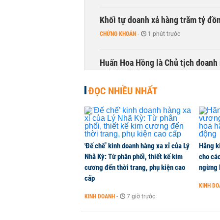
Khối tự doanh xả hàng trăm tỷ đồ
CHỨNG KHOÁN
-
1 phút trước
Huấn Hoa Hồng là Chủ tịch doanh 
nghiệp khác
KINH DOANH
-
1 phút trước
ĐỌC NHIỀU NHẤT
AI trở nên 'đáng sợ' hơn Bitcoin: 
tỷ USD bị rút không thương tiếc
QUỐC TẾ
-
1 phút trước
'Đế chế’ kinh doanh hàng xa xỉ của Lý
Hãng k
Nhã Kỳ: Từ phân phối, thiết kế kim
cho các
cương đến thời trang, phụ kiện cao
ngừng 
Doanh nghiệp duy nhất sản xuất v
cấp
đồng nào từ ngân hàng
KINH D
KINH DOANH
-
1 phút trước
KINH DOANH
-
7 giờ trước