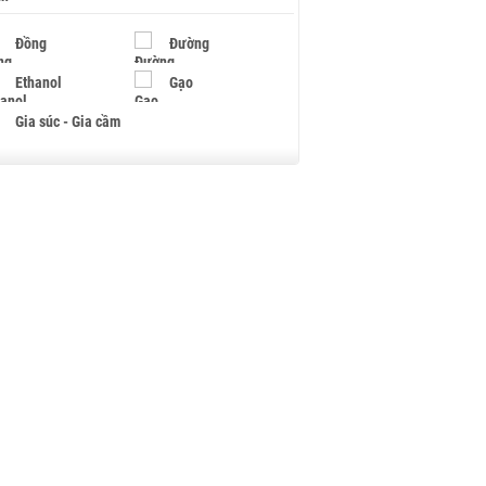
Đồng
Đường
Ethanol
Gạo
Gia súc - Gia cầm
Giấy
Gỗ
Hạt điều
Hồ tiêu - Hạt tiêu
Khí đốt
Kim loại khác
Mắc ca
Muối
Ngũ cốc
Nhựa - Hạt nhựa
Palladium
Phân bón