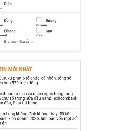
Điện
Đồng
Đường
Ethanol
Gạo
Gia súc - Gia cầm
Giấy
Gỗ
TIN MỚI NHẤT
Hạt điều
Hồ tiêu - Hạt tiêu
CK xử phạt 5 tổ chức, cá nhân, tổng số
Khí đốt
ền hơn 570 triệu đồng
i thuần từ dịch vụ nhiều ngân hàng tăng
Kim loại khác
Mắc ca
a chữ số trong nửa đầu năm: Techcombank
n đầu, Big4 tụt hạng
Muối
Ngũ cốc
am Long khẳng định không thay đổi kế
Nhựa - Hạt nhựa
oạch kinh doanh 2026, tính bán vốn một số
ự án