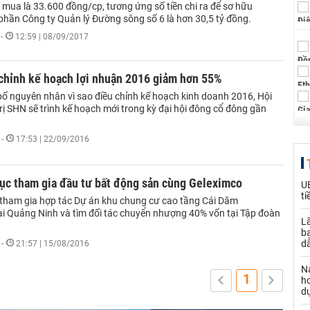
 mua là 33.600 đồng/cp, tương ứng số tiền chi ra để sơ hữu
phần Công ty Quản lý Đường sông số 6 là hơn 30,5 tỷ đồng.
-
12:59 | 08/09/2017
chỉnh kế hoạch lợi nhuận 2016 giảm hơn 55%
ố nguyên nhân vì sao điều chỉnh kế hoạch kinh doanh 2016, Hội
ị SHN sẽ trình kế hoạch mới trong kỳ đại hội đông cổ đông gần
-
17:53 | 22/09/2016
tục tham gia đầu tư bất động sản cùng Geleximco
UB
ti
tham gia hợp tác Dự án khu chung cư cao tầng Cái Dăm
ại Quảng Ninh và tìm đối tác chuyển nhượng 40% vốn tại Tập đoàn
Lã
b
dẫ
-
21:57 | 15/08/2016
N
1
h
d