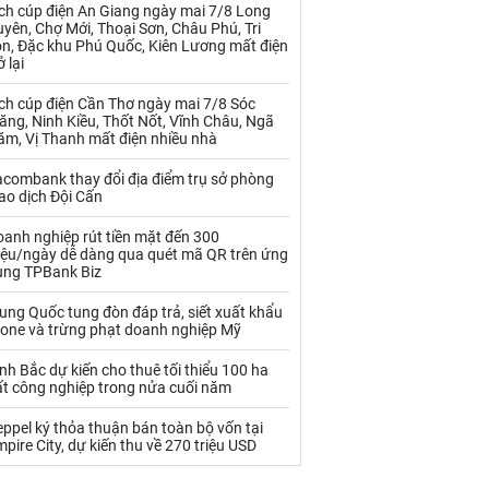
Palladium
Phân bón
ịch cúp điện An Giang ngày mai 7/8 Long
yên, Chợ Mới, Thoại Sơn, Châu Phú, Tri
ôn, Đặc khu Phú Quốc, Kiên Lương mất điện
Rau - Củ -Quả
Sắt thép
ở lại
Sữa
ch cúp điện Cần Thơ ngày mai 7/8 Sóc
ăng, Ninh Kiều, Thốt Nốt, Vĩnh Châu, Ngã
ăm, Vị Thanh mất điện nhiều nhà
Than
Thức ăn chăn nuôi
acombank thay đổi địa điểm trụ sở phòng
Thủy hải sản khác
Tôm
ao dịch Đội Cấn
Vàng
anh nghiệp rút tiền mặt đến 300
riệu/ngày dễ dàng qua quét mã QR trên ứng
ụng TPBank Biz
VLXD khác
Xăng dầu
ung Quốc tung đòn đáp trả, siết xuất khẩu
rone và trừng phạt doanh nghiệp Mỹ
Xi măng - Clynker
nh Bắc dự kiến cho thuê tối thiểu 100 ha
ất công nghiệp trong nửa cuối năm
ppel ký thỏa thuận bán toàn bộ vốn tại
pire City, dự kiến thu về 270 triệu USD