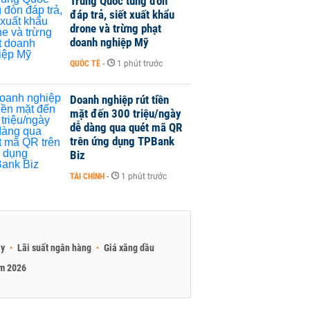
Trung Quốc tung đòn
đáp trả, siết xuất khẩu
drone và trừng phạt
doanh nghiệp Mỹ
QUỐC TẾ
-
1 phút trước
Doanh nghiệp rút tiền
mặt đến 300 triệu/ngày
dễ dàng qua quét mã QR
trên ứng dụng TPBank
Biz
TÀI CHÍNH
-
1 phút trước
ay
Lãi suất ngân hàng
Giá xăng dầu
am 2026