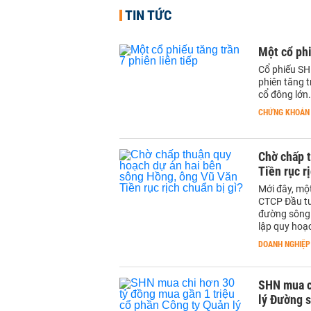
TIN TỨC
Một cổ phi
Cổ phiếu SHN
phiên tăng t
cổ đông lớn.
CHỨNG KHOÁN
Chờ chấp 
Tiền rục r
Mới đây, mộ
CTCP Đầu tư
đường sông s
lập quy hoạ
DOANH NGHIỆP
SHN mua c
lý Đường 