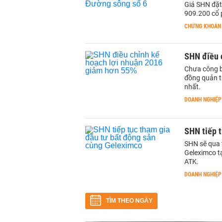
Giá SHN đặt
909.200 cổ 
CHỨNG KHOÁN
SHN điều 
Chưa công b
đồng quản tr
nhất.
DOANH NGHIỆP
SHN tiếp 
SHN sẽ qua 
Geleximco t
ATK.
DOANH NGHIỆP
TÌM THEO NGÀY