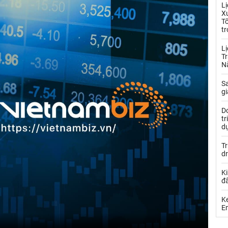
L
Xu
T
tr
Lị
Tr
N
S
gi
Do
t
d
Tr
d
Ki
đ
Ke
Em