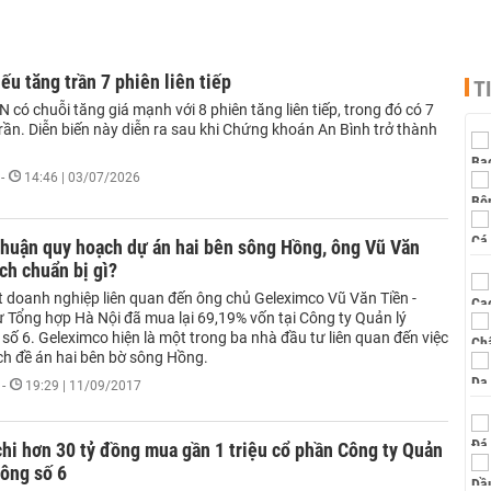
ếu tăng trần 7 phiên liên tiếp
T
 có chuỗi tăng giá mạnh với 8 phiên tăng liên tiếp, trong đó có 7
rần. Diễn biến này diễn ra sau khi Chứng khoán An Bình trở thành
-
14:46 | 03/07/2026
thuận quy hoạch dự án hai bên sông Hồng, ông Vũ Văn
ịch chuẩn bị gì?
t doanh nghiệp liên quan đến ông chủ Geleximco Vũ Văn Tiền -
 Tổng hợp Hà Nội đã mua lại 69,19% vốn tại Công ty Quản lý
ố 6. Geleximco hiện là một trong ba nhà đầu tư liên quan đến việc
ch đề án hai bên bờ sông Hồng.
-
19:29 | 11/09/2017
hi hơn 30 tỷ đồng mua gần 1 triệu cổ phần Công ty Quản
sông số 6