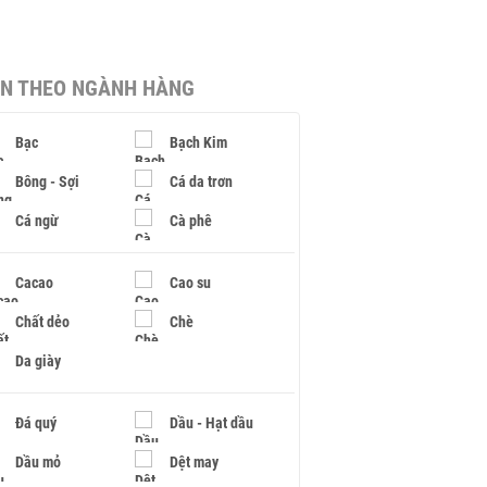
IN THEO NGÀNH HÀNG
Bạc
Bạch Kim
Bông - Sợi
Cá da trơn
Cá ngừ
Cà phê
Cacao
Cao su
Chất dẻo
Chè
Da giày
Đá quý
Dầu - Hạt dầu
Dầu mỏ
Dệt may