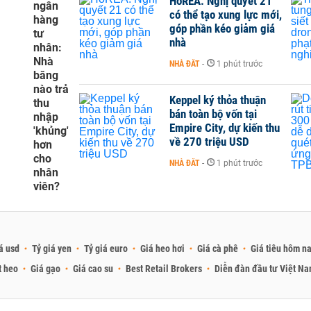
HoREA: Nghị quyết 21
ngân
có thể tạo xung lực mới,
hàng
góp phần kéo giảm giá
tư
nhà
nhân:
Nhà
NHÀ ĐẤT
-
1 phút trước
băng
nào trả
Keppel ký thỏa thuận
thu
bán toàn bộ vốn tại
nhập
Empire City, dự kiến thu
'khủng'
về 270 triệu USD
hơn
cho
NHÀ ĐẤT
-
1 phút trước
nhân
viên?
á usd
Tỷ giá yen
Tỷ giá euro
Giá heo hơi
Giá cà phê
Giá tiêu hôm n
t heo
Giá gạo
Giá cao su
Best Retail Brokers
Diễn đàn đầu tư Việt N