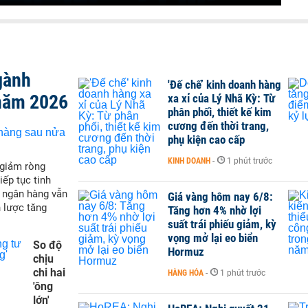
gành
'Đế chế’ kinh doanh hàng
năm 2026
xa xỉ của Lý Nhã Kỳ: Từ
phân phối, thiết kế kim
cương đến thời trang,
phụ kiện cao cấp
KINH DOANH
-
1 phút trước
 giảm ròng
iếp tục tinh
t ngân hàng vẫn
Giá vàng hôm nay 6/8:
 lược tăng
Tăng hơn 4% nhờ lợi
suất trái phiếu giảm, kỳ
vọng mở lại eo biển
So độ
Hormuz
chịu
chi hai
HÀNG HÓA
-
1 phút trước
'ông
lớn'