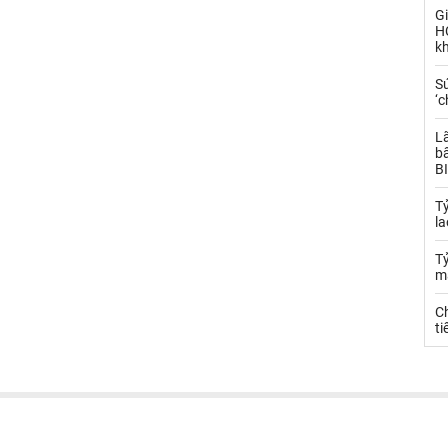
Gi
H
k
S
‘c
L
bấ
BI
T
la
Tỷ
m
Ch
ti