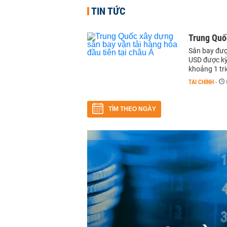
TIN TỨC
Trung Quốc
Sân bay đượ
USD được kỳ
khoảng 1 tr
TÀI CHÍNH
-
TÌM THEO NGÀY