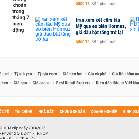
QUỐC TẾ
-
1 phút trước
khoán
trong
tháng 7
Iran xem xét cấm tàu
biến
Mỹ qua eo biển Hormuz,
động
giá dầu bật tăng trở lại
QUỐC TẾ
-
1 phút trước
á usd
Tỷ giá yen
Tỷ giá euro
Giá heo hơi
Giá cà phê
Giá tiêu hôm n
t heo
Giá gạo
Giá cao su
Best Retail Brokers
Diễn đàn đầu tư Việt N
ỐC TẾ
TÀI CHÍNH
NHÀ ĐẤT
CHỨNG KHOÁN
DOANH NGHIỆP
KINH DO
P.HCM cấp ngày 20/3/2026
 - Phường Gia Định - TP.HCM
 Ba Đình - TP. Hà Nội