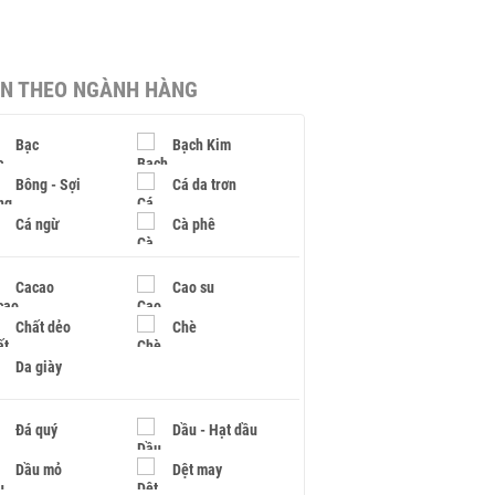
IN THEO NGÀNH HÀNG
Bạc
Bạch Kim
Bông - Sợi
Cá da trơn
Cá ngừ
Cà phê
Cacao
Cao su
Chất dẻo
Chè
Da giày
Đá quý
Dầu - Hạt dầu
Dầu mỏ
Dệt may