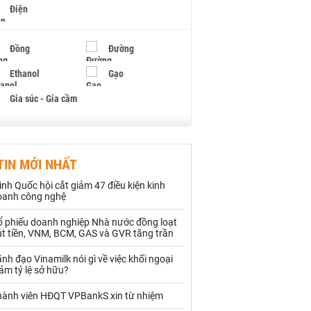
Điện
Đồng
Đường
Ethanol
Gạo
Gia súc - Gia cầm
Giấy
Gỗ
TIN MỚI NHẤT
Hạt điều
Hồ tiêu - Hạt tiêu
ình Quốc hội cắt giảm 47 điều kiện kinh
Khí đốt
oanh công nghệ
ổ phiếu doanh nghiệp Nhà nước đồng loạt
Kim loại khác
Mắc ca
út tiền, VNM, BCM, GAS và GVR tăng trần
Muối
Ngũ cốc
nh đạo Vinamilk nói gì về việc khối ngoại
ảm tỷ lệ sở hữu?
Nhựa - Hạt nhựa
hành viên HĐQT VPBankS xin từ nhiệm