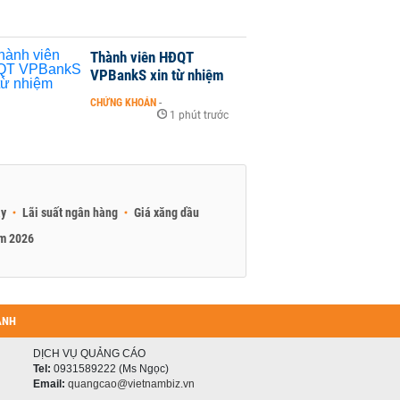
Thành viên HĐQT
VPBankS xin từ nhiệm
CHỨNG KHOÁN
-
1 phút trước
ay
Lãi suất ngân hàng
Giá xăng dầu
am 2026
ANH
DỊCH VỤ QUẢNG CÁO
Tel:
0931589222 (Ms Ngọc)
Email:
quangcao@vietnambiz.vn