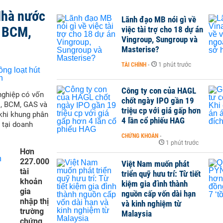
Nhà nước
Lãnh đạo MB nói gì về
, BCM,
việc tài trợ cho 18 dự án
Vingroup, Sungroup và
Masterise?
TÀI CHÍNH
-
1 phút trước
Công ty con của HAGL
nghiệp có vốn
chốt ngày IPO gần 19
M, BCM, GAS và
triệu cp với giá gấp hơn
 khi khung phân
4 lần cổ phiếu HAG
 tại doanh
CHỨNG KHOÁN
-
1 phút trước
Hơn
227.000
Việt Nam muốn phát
tài
triển quỹ hưu trí: Từ tiết
khoản
kiệm gia đình thành
gia
nguồn cấp vốn dài hạn
nhập thị
và kinh nghiệm từ
trường
Malaysia
chứng