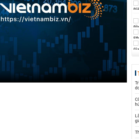
Tr
d
C
h
Lã
gi
T