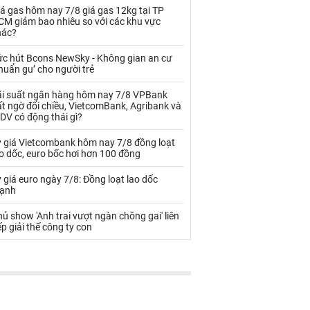
Palladium
Phân bón
á gas hôm nay 7/8 giá gas 12kg tại TP
CM giảm bao nhiêu so với các khu vực
Rau - Củ -Quả
Sắt thép
hác?
Sữa
ức hút Bcons NewSky - Không gian an cư
huẩn gu’ cho người trẻ
ãi suất ngân hàng hôm nay 7/8 VPBank
Than
Thức ăn chăn nuôi
t ngờ đổi chiều, VietcomBank, Agribank và
DV có động thái gì?
Thủy hải sản khác
Tôm
ỷ giá Vietcombank hôm nay 7/8 đồng loạt
Vàng
o dốc, euro bốc hơi hơn 100 đồng
 giá euro ngày 7/8: Đồng loạt lao dốc
VLXD khác
Xăng dầu
ạnh
Xi măng - Clynker
ủ show 'Anh trai vượt ngàn chông gai' liên
ếp giải thế công ty con