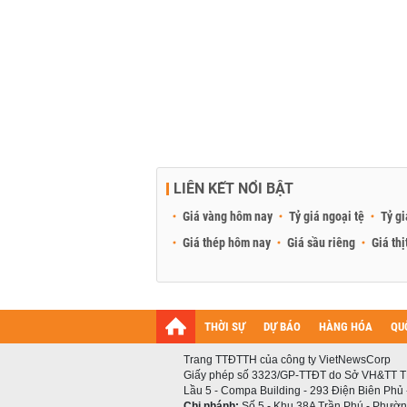
LIÊN KẾT NỔI BẬT
Giá vàng hôm nay
Tỷ giá ngoại tệ
Tỷ gi
Giá thép hôm nay
Giá sầu riêng
Giá thị
THỜI SỰ
DỰ BÁO
HÀNG HÓA
QU
Trang TTĐTTH của công ty VietNewsCorp
Giấy phép số 3323/GP-TTĐT do Sở VH&TT T
Lầu 5 - Compa Building - 293 Điện Biên Phủ
Chi nhánh:
Số 5 - Khu 38A Trần Phú - Phường