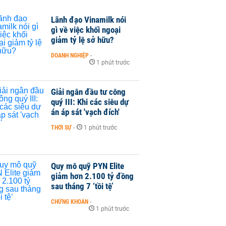
Lãnh đạo Vinamilk nói
gì về việc khối ngoại
giảm tỷ lệ sở hữu?
DOANH NGHIỆP
-
1 phút trước
Giải ngân đầu tư công
quý III: Khi các siêu dự
án áp sát 'vạch đích'
THỜI SỰ
-
1 phút trước
Quy mô quỹ PYN Elite
giảm hơn 2.100 tỷ đồng
sau tháng 7 ‘tồi tệ’
CHỨNG KHOÁN
-
1 phút trước