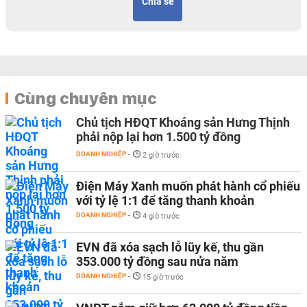
Chia sẻ
Cùng chuyên mục
Chủ tịch HĐQT Khoáng sản Hưng Thịnh
phải nộp lại hơn 1.500 tỷ đồng
DOANH NGHIỆP
-
2 giờ trước
Điện Máy Xanh muốn phát hành cổ phiếu
với tỷ lệ 1:1 để tăng thanh khoản
DOANH NGHIỆP
-
4 giờ trước
EVN đã xóa sạch lỗ lũy kế, thu gần
353.000 tỷ đồng sau nửa năm
DOANH NGHIỆP
-
15 giờ trước