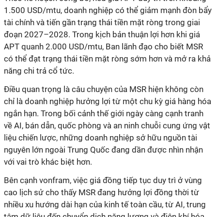
1.500 USD/mtu, doanh nghiệp có thể giảm mạnh đòn bẩy
tài chính và tiến gần trạng thái tiền mặt ròng trong giai
đoạn 2027–2028. Trong kịch bản thuận lợi hơn khi giá
APT quanh 2.000 USD/mtu, Ban lãnh đạo cho biết MSR
có thể đạt trạng thái tiền mặt ròng sớm hơn và mở ra khả
năng chi trả cổ tức.
Điều quan trọng là câu chuyện của MSR hiện không còn
chỉ là doanh nghiệp hưởng lợi từ một chu kỳ giá hàng hóa
ngắn hạn. Trong bối cảnh thế giới ngày càng cạnh tranh
về AI, bán dẫn, quốc phòng và an ninh chuỗi cung ứng vật
liệu chiến lược, những doanh nghiệp sở hữu nguồn tài
nguyên lớn ngoài Trung Quốc đang dần được nhìn nhận
với vai trò khác biệt hơn.
Bên cạnh vonfram, việc giá đồng tiếp tục duy trì ở vùng
cao lịch sử cho thấy MSR đang hưởng lợi đồng thời từ
nhiều xu hướng dài hạn của kinh tế toàn cầu, từ AI, trung
tâm dữ liệu đến chuyển dịch năng lượng và điện khí hóa.