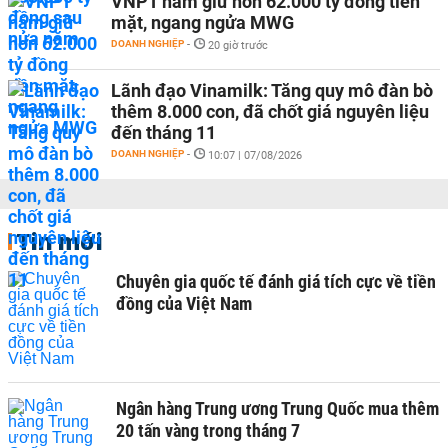
VNPT nắm giữ hơn 62.000 tỷ đồng tiền
mặt, ngang ngửa MWG
DOANH NGHIỆP
-
20 giờ trước
Lãnh đạo Vinamilk: Tăng quy mô đàn bò
thêm 8.000 con, đã chốt giá nguyên liệu
đến tháng 11
DOANH NGHIỆP
-
10:07 | 07/08/2026
Tin mới
Chuyên gia quốc tế đánh giá tích cực về tiền
đồng của Việt Nam
Ngân hàng Trung ương Trung Quốc mua thêm
20 tấn vàng trong tháng 7