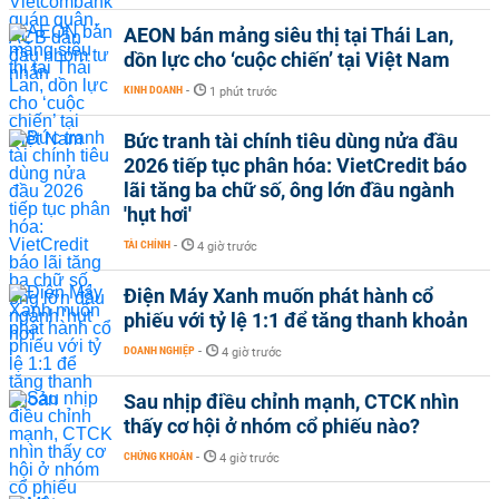
AEON bán mảng siêu thị tại Thái Lan,
dồn lực cho ‘cuộc chiến’ tại Việt Nam
KINH DOANH
-
1 phút trước
Bức tranh tài chính tiêu dùng nửa đầu
2026 tiếp tục phân hóa: VietCredit báo
lãi tăng ba chữ số, ông lớn đầu ngành
'hụt hơi'
TÀI CHÍNH
-
4 giờ trước
Điện Máy Xanh muốn phát hành cổ
phiếu với tỷ lệ 1:1 để tăng thanh khoản
DOANH NGHIỆP
-
4 giờ trước
Sau nhịp điều chỉnh mạnh, CTCK nhìn
thấy cơ hội ở nhóm cổ phiếu nào?
CHỨNG KHOÁN
-
4 giờ trước