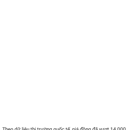
Theo dữ liệu thị trường quốc tế, giá đồng đã vượt 14.000