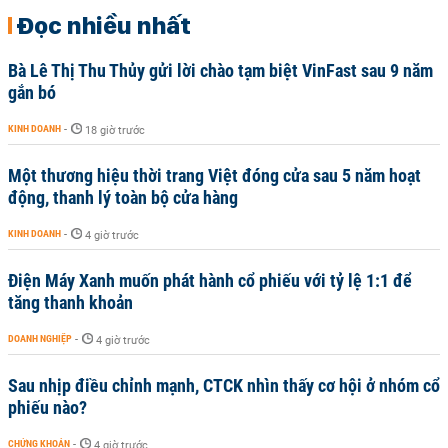
Đọc nhiều nhất
Bà Lê Thị Thu Thủy gửi lời chào tạm biệt VinFast sau 9 năm
gắn bó
KINH DOANH
-
18 giờ trước
Một thương hiệu thời trang Việt đóng cửa sau 5 năm hoạt
động, thanh lý toàn bộ cửa hàng
KINH DOANH
-
4 giờ trước
Điện Máy Xanh muốn phát hành cổ phiếu với tỷ lệ 1:1 để
tăng thanh khoản
DOANH NGHIỆP
-
4 giờ trước
Sau nhịp điều chỉnh mạnh, CTCK nhìn thấy cơ hội ở nhóm cổ
phiếu nào?
CHỨNG KHOÁN
-
4 giờ trước