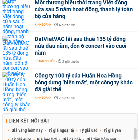
Một thương hiệu thời trang Việt đóng
cửa sau 5 năm hoạt động, thanh lý toàn
bộ cửa hàng
KINH DOANH
-
4 giờ trước
DatVietVAC lãi sau thuế 135 tỷ đồng
nửa đầu năm, dồn 6 concert vào cuối
năm
DOANH NGHIỆP
-
2 giờ trước
Công ty 100 tỷ của Huấn Hoa Hồng
bỗng dưng ‘biến mất’, một công ty khác
đã giải thể
KINH DOANH
-
2 giờ trước
LIÊN KẾT NỔI BẬT
Giá vàng hôm nay
Tỷ giá ngoại tệ
Tỷ giá usd
Tỷ giá yen
Tỷ giá euro
Giá heo hơi
Giá cà phê
Giá tiêu hôm nay