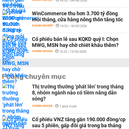
-
08:52 | 04/06/2026
WinCommerce thu hơn 3.700 tỷ đồng
mỗi tháng, cửa hàng nông thôn tăng tốc
DOANH NGHIỆP
-
14:32 | 18/05/2026
Cổ phiếu bán lẻ sau KQKD quý I: Chọn
MWG, MSN hay chờ chiết khấu thêm?
CHỨNG KHOÁN
-
10:22 | 13/05/2026
Cùng chuyên mục
Thị trường thường ‘phất lên’ trong tháng
8, nhóm ngành nào có tiềm năng dẫn
sóng?
CHỨNG KHOÁN
-
1 phút trước
Cổ phiếu VNZ tăng gần 190.000 đồng/cp
sau 5 phiên, gấp đôi giá trong ba tháng