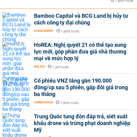
1 phút trước
Bamboo Capital và BCG Land bị hủy tư
cách công ty đại chúng
DOANH NGHIỆP
-
1 phút trước
HoREA: Nghị quyết 21 có thể tạo xung
lực mới, góp phần đưa giá nhà thương
mại về mức hợp lý
NHÀ ĐẤT
-
1 giờ trước
Cổ phiếu VNZ tăng gần 190.000
đồng/cp sau 5 phiên, gấp đôi giá trong
ba tháng
CHỨNG KHOÁN
-
1 phút trước
Trung Quốc tung đòn đáp trả, siết xuất
khẩu drone và trừng phạt doanh nghiệp
Mỹ