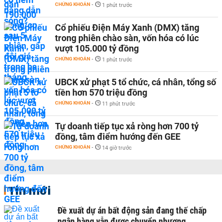
CHỨNG KHOÁN
-
1 phút trước
Cổ phiếu Điện Máy Xanh (DMX) tăng
trong phiên chào sàn, vốn hóa có lúc
vượt 105.000 tỷ đồng
CHỨNG KHOÁN
-
1 phút trước
UBCK xử phạt 5 tổ chức, cá nhân, tổng số
tiền hơn 570 triệu đồng
CHỨNG KHOÁN
-
11 phút trước
Tự doanh tiếp tục xả ròng hơn 700 tỷ
đồng, tâm điểm hướng đến GEE
CHỨNG KHOÁN
-
14 giờ trước
Tin mới
Đề xuất dự án bất động sản đang thế chấp
ngân hàng vẫn được chuyển nhượng