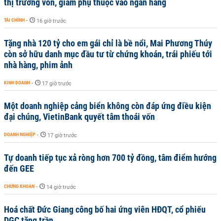
thị trường vốn, giảm phụ thuộc vào ngân hàng
TÀI CHÍNH
-
16 giờ trước
Tặng nhà 120 tỷ cho em gái chỉ là bề nổi, Mai Phương Thúy
còn sở hữu danh mục đầu tư từ chứng khoán, trái phiếu tới
nhà hàng, phim ảnh
KINH DOANH
-
17 giờ trước
Một doanh nghiệp cảng biển không còn đáp ứng điều kiện
đại chúng, VietinBank quyết tâm thoái vốn
DOANH NGHIỆP
-
17 giờ trước
Tự doanh tiếp tục xả ròng hơn 700 tỷ đồng, tâm điểm hướng
đến GEE
CHỨNG KHOÁN
-
14 giờ trước
Hoá chất Đức Giang công bố hai ứng viên HĐQT, cổ phiếu
DGC tăng trần