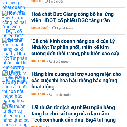
QUỐC TẾ
-
1 giờ trước
Hoá chất Đức Giang công bố hai ứng
viên HĐQT, cổ phiếu DGC tăng trần
DOANH NGHIỆP
-
1 phút trước
'Đế chế’ kinh doanh hàng xa xỉ của Lý
Nhã Kỳ: Từ phân phối, thiết kế kim
cương đến thời trang, phụ kiện cao cấp
KINH DOANH
-
2 giờ trước
Hãng kim cương tài trợ vương miện cho
các cuộc thi hoa hậu thông báo ngừng
hoạt động
KINH DOANH
-
1 phút trước
Lãi thuần từ dịch vụ nhiều ngân hàng
tăng ba chữ số trong nửa đầu năm:
Techcombank dẫn đầu, Big4 tụt hạng