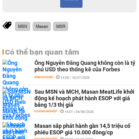
MSN
Masan
MSR
Có thể bạn quan tâm
Ông Nguyễn Đăng Quang không còn là tỷ
phú USD theo thống kê của Forbes
KINH DOANH
-
15:00 | 16/07/2026
Sau MSN và MCH, Masan MeatLife khởi
động kế hoạch phát hành ESOP với giá
bằng 1/3 thị giá
DOANH NGHIỆP
-
14:01 | 04/06/2026
Masan sắp phát hành gần 14,5 triệu cổ
phiếu ESOP giá 10.000 đồng/cp
DOANH NGHIỆP