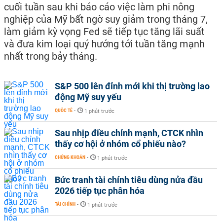
cuối tuần sau khi báo cáo việc làm phi nông
nghiệp của Mỹ bất ngờ suy giảm trong tháng 7,
làm giảm kỳ vọng Fed sẽ tiếp tục tăng lãi suất
và đưa kim loại quý hướng tới tuần tăng mạnh
nhất trong bảy tháng.
S&P 500 lên đỉnh mới khi thị trường lao
động Mỹ suy yếu
QUỐC TẾ
-
1 phút trước
Sau nhịp điều chỉnh mạnh, CTCK nhìn
thấy cơ hội ở nhóm cổ phiếu nào?
CHỨNG KHOÁN
-
1 phút trước
Bức tranh tài chính tiêu dùng nửa đầu
2026 tiếp tục phân hóa
TÀI CHÍNH
-
1 phút trước