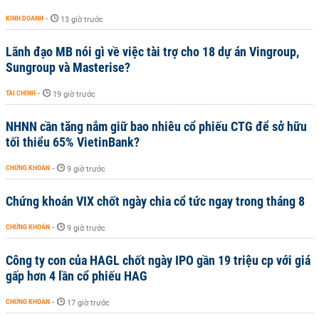
KINH DOANH
-
13 giờ trước
Lãnh đạo MB nói gì về việc tài trợ cho 18 dự án Vingroup,
Sungroup và Masterise?
TÀI CHÍNH
-
19 giờ trước
NHNN cần tăng nắm giữ bao nhiêu cổ phiếu CTG để sở hữu
tối thiểu 65% VietinBank?
CHỨNG KHOÁN
-
9 giờ trước
Chứng khoán VIX chốt ngày chia cổ tức ngay trong tháng 8
CHỨNG KHOÁN
-
9 giờ trước
Công ty con của HAGL chốt ngày IPO gần 19 triệu cp với giá
gấp hơn 4 lần cổ phiếu HAG
CHỨNG KHOÁN
-
17 giờ trước