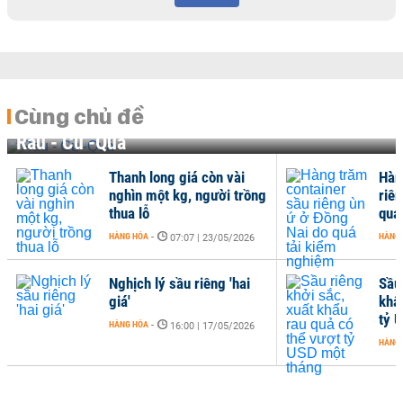
Cùng chủ đề
Rau - Củ -Quả
Thanh long giá còn vài
Hàn
nghìn một kg, người trồng
riê
thua lỗ
quá
HÀNG HÓA
-
HÀNG
07:07 | 23/05/2026
Nghịch lý sầu riêng 'hai
Sầu 
giá'
khẩ
tỷ 
HÀNG HÓA
-
16:00 | 17/05/2026
HÀNG