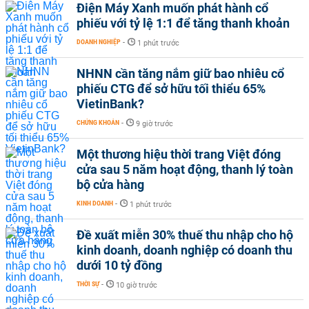
Điện Máy Xanh muốn phát hành cổ
phiếu với tỷ lệ 1:1 để tăng thanh khoản
DOANH NGHIỆP
-
1 phút trước
NHNN cần tăng nắm giữ bao nhiêu cổ
phiếu CTG để sở hữu tối thiểu 65%
VietinBank?
CHỨNG KHOÁN
-
9 giờ trước
Một thương hiệu thời trang Việt đóng
cửa sau 5 năm hoạt động, thanh lý toàn
bộ cửa hàng
KINH DOANH
-
1 phút trước
Đề xuất miễn 30% thuế thu nhập cho hộ
kinh doanh, doanh nghiệp có doanh thu
dưới 10 tỷ đồng
THỜI SỰ
-
10 giờ trước