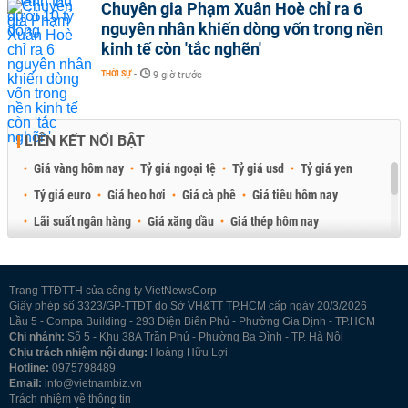
Chuyên gia Phạm Xuân Hoè chỉ ra 6
nguyên nhân khiến dòng vốn trong nền
kinh tế còn 'tắc nghẽn'
THỜI SỰ
-
9 giờ trước
LIÊN KẾT NỔI BẬT
Giá vàng hôm nay
Tỷ giá ngoại tệ
Tỷ giá usd
Tỷ giá yen
Tỷ giá euro
Giá heo hơi
Giá cà phê
Giá tiêu hôm nay
Lãi suất ngân hàng
Giá xăng dầu
Giá thép hôm nay
Giá sầu riêng
Giá thịt heo
Giá gạo
Giá cao su
Best Retail Brokers
Diễn đàn đầu tư Việt Nam 2026
Trang TTĐTTH của công ty VietNewsCorp
Giấy phép số 3323/GP-TTĐT do Sở VH&TT TP.HCM cấp ngày 20/3/2026
Lầu 5 - Compa Building - 293 Điện Biên Phủ - Phường Gia Định - TP.HCM
Chi nhánh:
Số 5 - Khu 38A Trần Phú - Phường Ba Đình - TP. Hà Nội
Chịu trách nhiệm nội dung:
Hoàng Hữu Lợi
Hotline:
0975798489
Email:
info@vietnambiz.vn
Trách nhiệm về thông tin