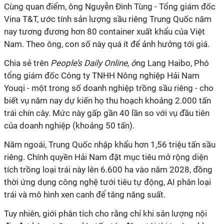
Cùng quan điểm, ông Nguyễn Đình Tùng - Tổng giám đốc
Vina T&T, ước tính sản lượng sầu riêng Trung Quốc năm
nay tương đương hơn 80 container xuất khẩu của Việt
Nam. Theo ông, con số này quá ít để ảnh hưởng tới giá.
Chia sẻ trên
People’s Daily Online, ô
ng Lang Haibo, Phó
tổng giám đốc Công ty TNHH Nông nghiệp Hải Nam
Youqi - một trong số doanh nghiệp trồng sầu riêng - cho
biết vụ năm nay dự kiến họ thu hoạch khoảng 2.000 tấn
trái chín cây. Mức này gấp gần 40 lần so với vụ đầu tiên
của doanh nghiệp (khoảng 50 tấn).
Năm ngoái, Trung Quốc nhập khẩu hơn 1,56 triệu tấn sầu
riêng. Chính quyền Hải Nam đặt mục tiêu mở rộng diện
tích trồng loại trái này lên 6.600 ha vào năm 2028, đồng
thời ứng dụng công nghệ tưới tiêu tự động, AI phân loại
trái và mô hình xen canh để tăng năng suất.
Tuy nhiên, giới phân tích cho rằng chỉ khi sản lượng nội