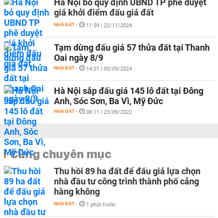
Hà Nội bỏ quy định UBND TP phê duyệt
giá khởi điểm đấu giá đất
NHÀ ĐẤT
-
11:59 | 22/11/2024
Tạm dừng đấu giá 57 thửa đất tại Thanh
Oai ngày 8/9
NHÀ ĐẤT
-
14:01 | 03/09/2024
Hà Nội sắp đấu giá 145 lô đất tại Đông
Anh, Sóc Sơn, Ba Vì, Mỹ Đức
NHÀ ĐẤT
-
08:11 | 23/09/2022
Cùng chuyên mục
Thu hồi 89 ha đất để đấu giá lựa chọn
nhà đầu tư công trình thành phố cảng
hàng không
NHÀ ĐẤT
-
1 phút trước