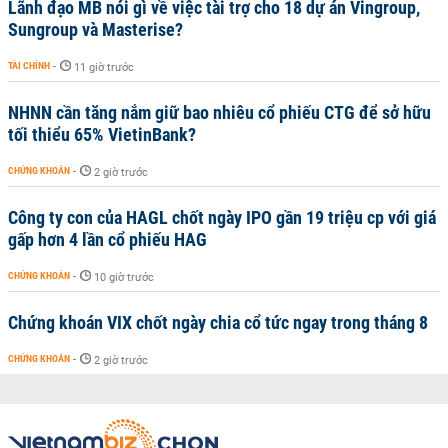
Lãnh đạo MB nói gì về việc tài trợ cho 18 dự án Vingroup,
Sungroup và Masterise?
TÀI CHÍNH
-
11 giờ trước
NHNN cần tăng nắm giữ bao nhiêu cổ phiếu CTG để sở hữu
tối thiểu 65% VietinBank?
CHỨNG KHOÁN
-
2 giờ trước
Công ty con của HAGL chốt ngày IPO gần 19 triệu cp với giá
gấp hơn 4 lần cổ phiếu HAG
CHỨNG KHOÁN
-
10 giờ trước
Chứng khoán VIX chốt ngày chia cổ tức ngay trong tháng 8
CHỨNG KHOÁN
-
2 giờ trước