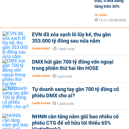
đầu, 5 nhà băng
tăng trên 30%
TÀI CHÍNH
-
15:12 | 05/08/2026
EVN đã xóa sạch lỗ lũy kế, thu gần
353.000 tỷ đồng sau nửa năm
DOANH NGHIỆP
-
1 phút trước
DMX hút gần 700 tỷ đồng vốn ngoại
trong phiên thứ hai lên HOSE
CHỨNG KHOÁN
-
2 giờ trước
Tự doanh sang tay gần 700 tỷ đồng cổ
phiếu DMX cho ai?
CHỨNG KHOÁN
-
1 phút trước
NHNN cần tăng nắm giữ bao nhiêu cổ
phiếu CTG để sở hữu tối thiểu 65%