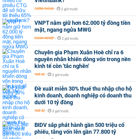
VietinBank?
CHỨNG KHOÁN
-
2 giờ trước
VNPT nắm giữ hơn 62.000 tỷ đồng tiền
mặt, ngang ngửa MWG
DOANH NGHIỆP
-
2 giờ trước
Chuyên gia Phạm Xuân Hoè chỉ ra 6
nguyên nhân khiến dòng vốn trong nền
kinh tế còn 'tắc nghẽn'
THỜI SỰ
-
2 giờ trước
Đề xuất miễn 30% thuế thu nhập cho hộ
kinh doanh, doanh nghiệp có doanh thu
dưới 10 tỷ đồng
THỜI SỰ
-
3 giờ trước
BIDV sắp phát hành gần 500 triệu cổ
phiếu, tăng vốn lên gần 77.800 tỷ