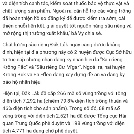
và diện tích canh tác, kiểm soát thuốc bảo vệ thực vật và
chất lượng sản phẩm. Ngoài ra, cần hỗ trợ các vùng trồng
đã hoàn thiện hồ sơ đăng ký để được kiểm tra sớm, cải
thiện chuỗi liên kết, giải quyết tốt nguồn hàng sầu riêng và
mở rộng thị trường xuất khẩu," bà Vy chia sẻ.
Chất lượng sầu riêng Đắk Lắk ngày càng được khẳng
định, hiện tại địa phương này có 2 huyện được Cục Sở hữu
trí tuệ cấp chứng nhận đăng ký nhãn hiệu là "Sầu riêng
Krông Pắc" và "Sầu riêng Cư M'gar". Ngoài ra, hai huyện
Krông Búk và Ea H’leo đang xây dựng đề án và đăng ký
bảo hộ nhãn hiệu.
Hiện tại, Đắk Lắk đã cấp 266 mã số vùng trồng với tổng
diện tích 7.292 ha (chiếm 79,8% diện tích trồng thuần và
46% diện tích cho sản phẩm). Trong số đó, 68 mã số
vùng trồng với diện tích 2.521 ha đã được Tổng cục Hải
quan Trung Quốc phê duyệt và 198 vùng trồng với diện
tích 4.771 ha đang chờ phê duyệt.