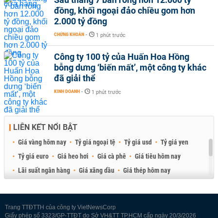
đồng, khối ngoại đảo chiều gom hơn
2.000 tỷ đồng
CHỨNG KHOÁN
-
1 phút trước
Công ty 100 tỷ của Huấn Hoa Hồng
bỗng dưng ‘biến mất’, một công ty khác
đã giải thể
KINH DOANH
-
1 phút trước
LIÊN KẾT NỔI BẬT
Giá vàng hôm nay
Tỷ giá ngoại tệ
Tỷ giá usd
Tỷ giá yen
Tỷ giá euro
Giá heo hơi
Giá cà phê
Giá tiêu hôm nay
Lãi suất ngân hàng
Giá xăng dầu
Giá thép hôm nay
Giá sầu riêng
Giá thịt heo
Giá gạo
Giá cao su
Best Retail Brokers
Diễn đàn đầu tư Việt Nam 2026
Trang TTĐTTH của công ty VietNewsCorp
Giấy phép số 3323/GP-TTĐT do Sở VH&TT TP.HCM cấp ngày 20/3/2026