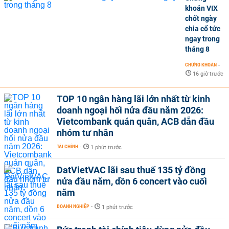
khoán VIX
chốt ngày
chia cổ tức
ngay trong
tháng 8
CHỨNG KHOÁN
-
16 giờ trước
TOP 10 ngân hàng lãi lớn nhất từ kinh
doanh ngoại hối nửa đầu năm 2026:
Vietcombank quán quân, ACB dẫn đầu
nhóm tư nhân
TÀI CHÍNH
-
1 phút trước
DatVietVAC lãi sau thuế 135 tỷ đồng
nửa đầu năm, dồn 6 concert vào cuối
năm
DOANH NGHIỆP
-
1 phút trước