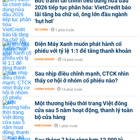
Bức tranh tài chính tiêu dùng nửa đầu
2026 tiếp tục phân hóa: VietCredit báo
lãi tăng ba chữ số, ông lớn đầu ngành
'hụt hơi'
TÀI CHÍNH
-
1 phút trước
Điện Máy Xanh muốn phát hành cổ
phiếu với tỷ lệ 1:1 để tăng thanh khoản
DOANH NGHIỆP
-
14 phút trước
Sau nhịp điều chỉnh mạnh, CTCK nhìn
thấy cơ hội ở nhóm cổ phiếu nào?
CHỨNG KHOÁN
-
14 phút trước
Một thương hiệu thời trang Việt đóng
cửa sau 5 năm hoạt động, thanh lý toàn
bộ cửa hàng
KINH DOANH
-
1 phút trước
Sau tháng 7 bán ròng hơn 12.000 tỷ