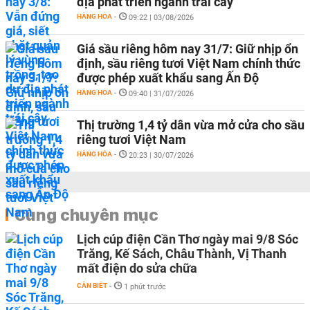
địa phát triển ngành trái cây
HÀNG HÓA
-
09:22 | 03/08/2026
Giá sầu riêng hôm nay 31/7: Giữ nhịp ổn
định, sầu riêng tươi Việt Nam chính thức
được phép xuất khẩu sang Ấn Độ
HÀNG HÓA
-
09:40 | 31/07/2026
Thị trường 1,4 tỷ dân vừa mở cửa cho sầu
riêng tươi Việt Nam
HÀNG HÓA
-
20:23 | 30/07/2026
Cùng chuyên mục
Lịch cúp điện Cần Thơ ngày mai 9/8 Sóc
Trăng, Kế Sách, Châu Thành, Vị Thanh
mất điện do sửa chữa
CẦN BIẾT
-
1 phút trước