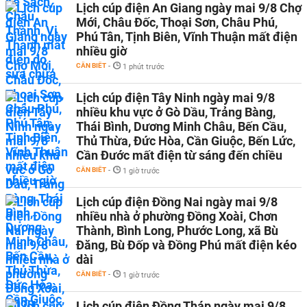
Lịch cúp điện An Giang ngày mai 9/8 Chợ
Mới, Châu Đốc, Thoại Sơn, Châu Phú,
Phú Tân, Tịnh Biên, Vĩnh Thuận mất điện
nhiều giờ
CẦN BIẾT
-
1 phút trước
Lịch cúp điện Tây Ninh ngày mai 9/8
nhiều khu vực ở Gò Dầu, Trảng Bàng,
Thái Bình, Dương Minh Châu, Bến Cầu,
Thủ Thừa, Đức Hòa, Cần Giuộc, Bến Lức,
Cần Đước mất điện từ sáng đến chiều
CẦN BIẾT
-
1 giờ trước
Lịch cúp điện Đồng Nai ngày mai 9/8
nhiều nhà ở phường Đồng Xoài, Chơn
Thành, Bình Long, Phước Long, xã Bù
Đăng, Bù Đốp và Đồng Phú mất điện kéo
dài
CẦN BIẾT
-
1 giờ trước
Lịch cúp điện Đồng Tháp ngày mai 9/8