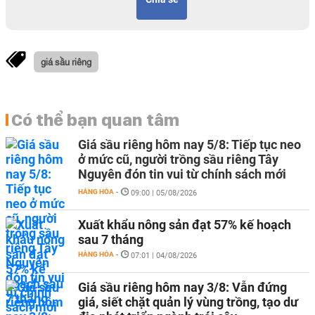
giá sầu riêng
Có thể bạn quan tâm
Giá sầu riêng hôm nay 5/8: Tiếp tục neo
ở mức cũ, người trồng sầu riêng Tây
Nguyên đón tin vui từ chính sách mới
HÀNG HÓA
-
09:00 | 05/08/2026
Xuất khẩu nông sản đạt 57% kế hoạch
sau 7 tháng
HÀNG HÓA
-
07:01 | 04/08/2026
Giá sầu riêng hôm nay 3/8: Vẫn đứng
giá, siết chặt quản lý vùng trồng, tạo dư