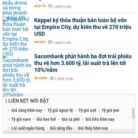
QUỐC TẾ
-
1 phút trước
Keppel ký thỏa thuận bán toàn bộ vốn
tại Empire City, dự kiến thu về 270 triệu
USD
NHÀ ĐẤT
-
1 phút trước
Sacombank phát hành ba đợt trái phiếu
thu về hơn 3.600 tỷ, lãi suất trả lên tới
10%/năm
TÀI CHÍNH
-
1 phút trước
LIÊN KẾT NỔI BẬT
Giá vàng hôm nay
Tỷ giá ngoại tệ
Tỷ giá usd
Tỷ giá yen
Tỷ giá euro
Giá heo hơi
Giá cà phê
Giá tiêu hôm nay
Lãi suất ngân hàng
Giá xăng dầu
Giá thép hôm nay
Giá sầu riêng
Giá thịt heo
Giá gạo
Giá cao su