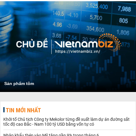
Sản phẩm tôm
TIN MỚI NHẤT
Khởi tố Chủ tịch Công ty Mekolor từng đề xuất làm dự án đường sắt
tốc độ cao Bắc - Nam 100 tỷ USD bằng vốn tự có
Nhập khẩu thép vào Mỹ tăng gần 9% trong tháng 6