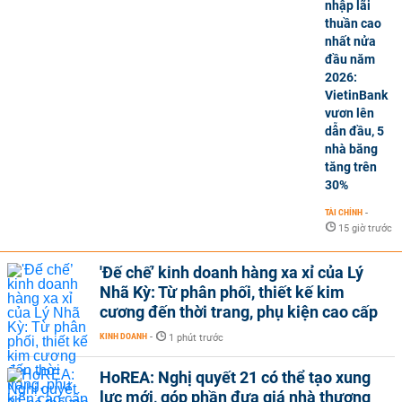
nhập lãi
thuần cao
nhất nửa
đầu năm
2026:
VietinBank
vươn lên
dẫn đầu, 5
nhà băng
tăng trên
30%
TÀI CHÍNH
-
15 giờ trước
'Đế chế’ kinh doanh hàng xa xỉ của Lý
Nhã Kỳ: Từ phân phối, thiết kế kim
cương đến thời trang, phụ kiện cao cấp
KINH DOANH
-
1 phút trước
HoREA: Nghị quyết 21 có thể tạo xung
lực mới, góp phần đưa giá nhà thương