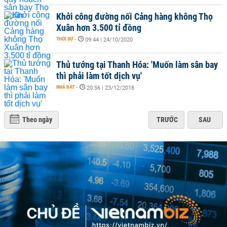
Khởi công đường nối Cảng hàng không Thọ
Xuân hơn 3.500 tỉ đồng
THỜI SỰ
-
09:44 | 24/10/2020
Thủ tướng tại Thanh Hóa: 'Muốn làm sân bay
thì phải làm tốt dịch vụ'
NHÀ ĐẤT
-
20:56 | 23/12/2018
Theo ngày
TRƯỚC
SAU