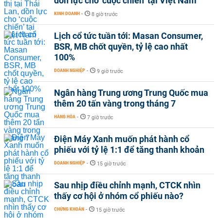
dồn lực cho ‘cuộc chiến’ tại Việt Nam
KINH DOANH
-
8 giờ trước
Lịch cổ tức tuần tới: Masan Consumer,
BSR, MB chốt quyền, tỷ lệ cao nhất
100%
DOANH NGHIỆP
-
9 giờ trước
Ngân hàng Trung ương Trung Quốc mua
thêm 20 tấn vàng trong tháng 7
HÀNG HÓA
-
7 giờ trước
Điện Máy Xanh muốn phát hành cổ
phiếu với tỷ lệ 1:1 để tăng thanh khoản
DOANH NGHIỆP
-
15 giờ trước
Sau nhịp điều chỉnh mạnh, CTCK nhìn
thấy cơ hội ở nhóm cổ phiếu nào?
CHỨNG KHOÁN
-
15 giờ trước