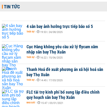
TIN TỨC
4 sân bay ảnh hưởng trực tiếp bão số 5
THỜI SỰ
-
19:53 | 24/08/2025
Cục Hàng không yêu cầu xử lý flycam xâm
nhập sân bay Thọ Xuân
THỜI SỰ
-
16:22 | 15/06/2025
Thanh Hoá đề xuất phương án xã hội hoá sân
bay Thọ Xuân
THỜI SỰ
-
14:45 | 17/03/2025
FLC tài trợ kinh phí bổ sung lập điều chỉnh
quy hoạch sân bay Thọ Xuân
NHÀ ĐẤT
-
15:47 | 03/01/2021